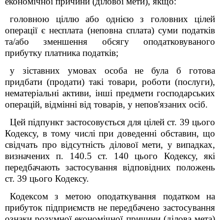
економічної причини (ділової мети), якщо:
головною ціллю або однією з головних цілей
операції є несплата (неповна сплата) суми податків
та/або зменшення обсягу оподатковуваного
прибутку платника податків;
у зіставних умовах особа не була б готова
придбати (продати) такі товари, роботи (послуги),
нематеріальні активи, інші предмети господарських
операцій, відмінні від товарів, у непов'язаних осіб.
Цей підпункт застосовується для цілей ст. 39 цього
Кодексу, в тому числі при доведенні обставин, що
свідчать про відсутність ділової мети, у випадках,
визначених п. 140.5 ст. 140 цього Кодексу, які
передбачають застосування відповідних положень
ст. 39 цього Кодексу.
Кодексом з метою оподаткування податком на
прибуток підприємств не передбачено застосування
ознаки розумної економічної причини (ділова мета)