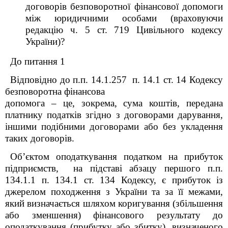
договорів безповоротної фінансової допомоги
між юридичними особами (враховуючи
редакцію ч. 5 ст. 719 Цивільного кодексу
України)?
До питання 1
Відповідно до п.п. 14.1.257 п. 14.1 ст. 14 Кодексу
безповоротна фінансова
допомога – це, зокрема, сума коштів, передана
платнику податків згідно з договорами дарування,
іншими подібними договорами або без укладення
таких договорів.
Об’єктом оподаткування податком на прибуток
підприємств, на підставі абзацу першого
п.п.
134.1.1 п. 134.1 ст. 134 Кодексу, є прибуток із
джерелом походження з України та за її межами,
який визначається шляхом коригування (збільшення
або зменшення) фінансового результату до
оподаткування (прибутку або збитку), визначеного