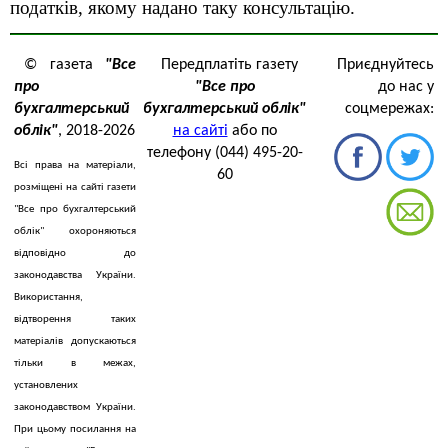
податків, якому надано таку консультацію.
© газета
"Все
Передплатіть газету
Приєднуйтесь
про
"Все про
до нас у
бухгалтерський
бухгалтерський облік"
соцмережах:
облік"
, 2018-2026
на сайті
або по
телефону (044) 495-20-
Всі права на матеріали,
60
розміщені на сайті газети
"Все про бухгалтерський
облік" охороняються
відповідно до
законодавства України.
Використання,
відтворення таких
матеріалів допускаються
тільки в межах,
установлених
законодавством України.
При цьому посилання на