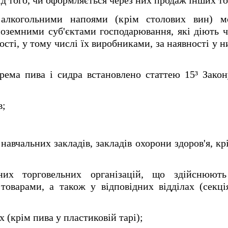
д того, чи оформляється через них продаж інших то
а алкогольними напоями (крім столових вин) м
оземними суб'єктами господарювання, які діють че
сті, у тому числі їх виробниками, за наявності у ни
ема пива і сидра встановлено статтею 15³ Зак
в;
навчальних закладів, закладів охорони здоров'я, кр
них торговельних організацій, що здійснюют
оварами, а також у відповідних відділах (секці
 (крім пива у пластиковій тарі);