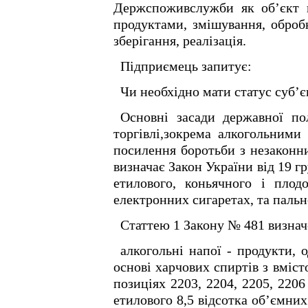
Держспоживслужби як об’єкт п
продуктами, змішування, обробк
зберігання, реалізація.
Підприємець запитує:
Чи необхідно мати статус суб’
Основні засади державної пол
торгівлі,зокрема алкогольними
посилення боротьби з незаконни
визначає Закон України від 19 
етилового, коньячного і плод
електронних сигаретах, та пальн
Статтею 1 Закону № 481 визнач
алкогольні напої - продукти, 
основі харчових спиртів з вміст
позиціях 2203, 2204, 2205, 220
етилового 8,5 відсотка об’ємних