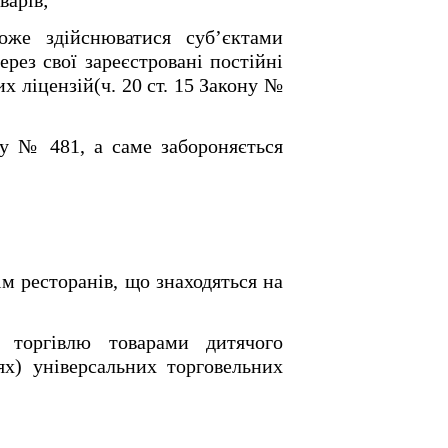
варів;
оже здійснюватися суб’єктами
рез свої зареєстровані постійні
х ліцензій(ч. 20 ст. 15 Закону №
ону № 481, а саме
з
абороняється
ім ресторанів, що знаходяться на
ь торгівлю товарами дитячого
ях) універсальних торговельних