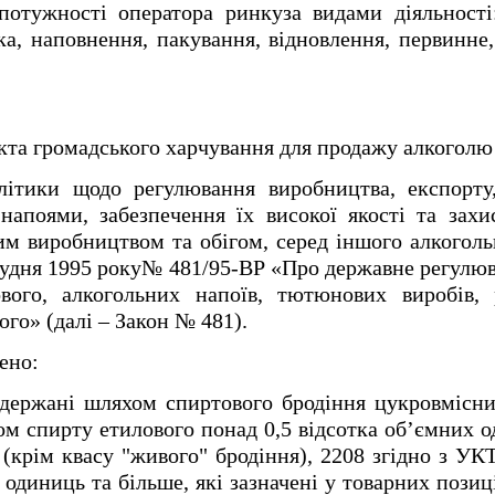
отужності оператора ринкуза видами діяльності:
а, наповнення, пакування, відновлення, первинне
єкта громадського харчування для продажу алкоголю
ітики щодо регулювання виробництва, експорту,
 напоями, забезпечення їх високої якості та захи
м виробництвом та обігом, серед іншого алкоголь
грудня 1995 року№ 481/95-ВР «Про державне регулюв
ового, алкогольних напоїв, тютюнових виробів,
ого» (далі – Закон № 481).
ено:
одержані шляхом спиртового бродіння цукровмісни
ом спирту етилового понад 0,5 відсотка об’ємних о
6 (крім квасу "живого" бродіння), 2208 згідно з УК
 одиниць та більше, які зазначені у товарних позиці