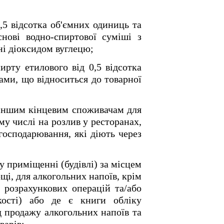
8,5 відсотка об'ємних одиниць та
нові водно-спиртової суміші з
ні діоксидом вуглецю;
рту етилового від 0,5 відсотка
ми, що відноситься до товарної
а іншим кінцевим споживачам для
у числі на розлив у ресторанах,
господарювання, які діють через
му приміщенні (будівлі) за місцем
і, для алкогольних напоїв, крім
 розрахункових операцій та/або
кості) або де є книги обліку
ід продажу алкогольних напоїв та