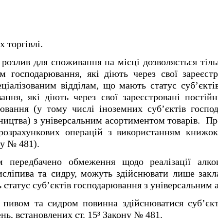
 торгівлі.
розлив для споживання на місці дозволяється тіл
м господарювання, які діють через свої зареєстр
еціалізованим відділам, що мають статус суб’єкті
ання, які діють через свої зареєстровані постій
рювання (у тому числі іноземних суб’єктів господ
вництва) з універсальним асортиментом товарів. П
 розрахункових операцій з використанням книжо
ну № 481).
м передбачено обмеження щодо реалізації алко
исліпива та сидру, можуть здійснювати лише закл
ь статус
суб’єктів господарювання з універсальним 
я пивом та сидром повинна здійснюватися суб’єк
нь, встановлених ст. 15³ Закону № 481.