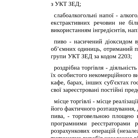
з УКТ ЗЕД;
слабоалкогольні напої - алкого
екстрактивних речовин не біл
використанням інгредієнтів, нап
пиво - насичений діоксидом в
об’ємних одиниць, отриманий п
групи УКТ ЗЕД за кодом 2203;
роздрібна торгівля - діяльніс
їх особистого некомерційного в
кафе, барах, інших суб'єктах г
свої зареєстровані постійні пре
місце торгівлі - місце реалізац
його фактичного розташування, 
пива, - торговельною площею н
програмними реєстраторами р
розрахункових операцій (незалеж