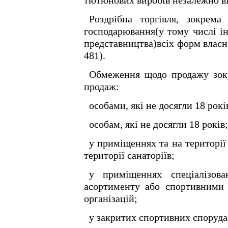
тютюнових виробів незалежно ві
Роздрібна торгівля, зокрем
господарювання(у тому числі ін
представництва)всіх форм власно
481).
Обмеження щодо продажу зокр
продаж:
особами, які не досягли 18 рокі
особам, які не досягли 18 років;
у приміщеннях та на території 
території санаторіїв;
у приміщеннях спеціалізова
асортименту або спортивними т
організацій;
у закритих спортивних спорудах