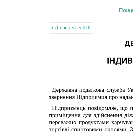
Пошук
До переліку IПК
Д
ІНДИВ
Державна податкова служба Укр
звернення Підприємця про наданн
Підприємець повідомляє, що п
приміщення для здійснення діял
переважно продуктами харчуван
торгівлі спиртовими напоями. З