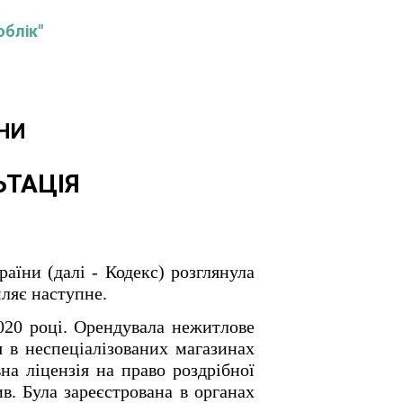
облік"
НИ
ЬТАЦІЯ
аїни (далі - Кодекс) розглянула
мляє наступне.
020 році. Орендувала нежитлове
я в неспеціалізованих магазинах
а ліцензія на право роздрібної
в. Була зареєстрована в органах