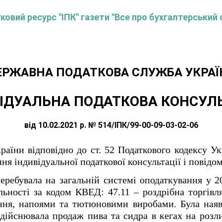
овий ресурс "ІПК" газети "Все про бухгалтерський 
ЕРЖАВНА ПОДАТКОВА СЛУЖБА УКРАЇ
ІДУАЛЬНА ПОДАТКОВА КОНСУЛ
від 10.02.2021 р. № 514/ІПК/99-00-09-03-02-06
аїни відповідно до ст. 52 Податкового кодексу Укр
я індивідуальної податкової консультації і повідо
еребувала на загальній системі оподаткування у 2
ьності за кодом КВЕД: 47.11 – роздрібна торгівл
ня, напоями та тютюновими виробами. Була наявн
дійснювала продаж пива та сидра в кегах на розли