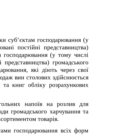
ьки суб’єктам господарювання (у
овані постійні представництва)
в господарювання (у тому числі
ні представництва) громадського
арювання, які діють через свої
родаж вин столових здійснюється
к та книг обліку розрахункових
гольних напоїв на розлив для
ади громадського харчування та
асортиментом товарів.
тами господарювання всіх форм