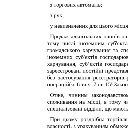
з торгових автоматів;
з рук;
у невизначених для цього місцях
Продаж алкогольних напоїв на 
тому числі іноземним суб'єкта
громадського харчування та сп
іноземних суб'єктів господарюв
харчування, суб’єктів господа
зареєстровані постійні предста
без застосування реєстраторів
операцій(ч. 6 та ч. 7 ст. 15³ Зако
Отже, чинним законодавство
споживання на місці, в тому ч
спеціалізовані відділи, що мают
При цьому роздрібна торгівл
власності, з урахуванням обмеже