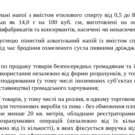
льні напої з вмістом етилового спирту від 0,5 до 
ьш як 14,0 г на 100 куб. см, виготовлені на ос
івфабрикатів та консервантів, насичені чи ненасиче
углецю пінистий алкогольний напій із вмістом спи
ід час бродіння охмеленого сусла пивними дріжджа
ть по продажу товарів безпосередньо громадянам т
икористання незалежно від форми розрахунків, у том
осподарювання (у тому числі іноземниих суб’єктах 
дставництва) громадського харчування;
ії товарів, у тому числі на розлив, в одному торгово
для тютюнових виробів та пива - без обмеження площ
е менше 20 кв. метрів, обладнане реєстраторами
озрахункових операцій (незалежно від їх кіль
но від їх кількості), в яких фіксується виручка в