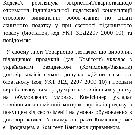
Кодекс), розглянула зверненняТоваристващодо
отримання індивідуальної податкової консультації
стосовно виникнення зобов’язання по сплаті
акцизного податку у при експорті підакцизного
товару (біоетанол, код УКТ ЗЕД2207 2000 10), та
повідомляє.
У своєму листі Товариство зазначає, що виробник
підакцизної продукції (далі Комітент) укладає з
українським резидентом (Комісіонер/Заявник)
договір комісії з якого доручає здійснити експорт
біоетанолу (код УКТ ЗЕД 2207 2000 10) і продати
вироблювану ним продукцію на зовнішньому ринку
на обумовлених умовах. Комісіонер укладає
зовнішньоекономічний контракт купівлі-продажу з
покупцем від свого імені і на умовах обумовлених в
договорі комісії. У цьому контракті Комісіонер вже
є Продавцем, а Комітент Вантажовідправником.