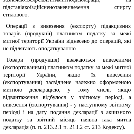
підставіякоїздійсненотакевивезення спирту
етилового.
Операції з вивезення (експорту) підакцизних
товарів (продукції) платником податку за межі
митної території України віднесено до операцій, які
не підлягають оподаткуванню.
Товари (продукція) вважаються вивезеними
(експортованими) платником податку за межі митної
території України, якщо їх вивезення
(експортування) засвідчене належно оформленою
митною декларацією, у тому числі, якщо
відвантаження відбулося у звітному періоді, а
вивезення (експортування) - у наступному звітному
періоді і на дату подання декларації з акцизного
податку за звітний місяць наявна така митна
декларація (п. п. 213.2.1 п. 213.2 ст. 213 Кодексу).