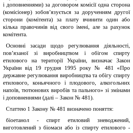
і доповненнями) за договором комісії одна сторона
(комісіонер) зобов’язується за дорученням другої
сторони (комітента) за плату вчинити один або
кілька правочинів від свого імені, але за рахунок
комітента.
Основні засади щодо регулювання діяльності,
пов’язаної зі виробництвом і обігом спирту
етилового на території України, визначає Закон
України від 19 грудня 1995 року № 481 «Про
державне регулювання виробництва та обігу спирту
етилового, коньячного і плодового, алкогольних
напоїв, тютюнових виробів та пального» зі змінами
і доповненнями (далі – Закон № 481).
Статтею 1 Закону № 481 визначено поняття:
біоетанол - спирт етиловий зневоджений,
виготовлений з біомаси або із спирту етилового -