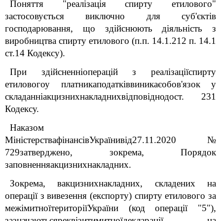
Поняття "реалізація спирту етилового"
застосовується виключно для суб'єктів
господарювання, що здійснюють діяльність з
виробництва спирту етилового (п.п. 14.1.212 п. 14.1
ст.14 Кодексу).
При здійсненніоперацій з реалізаціїспирту
етиловогоу платникаподатківвиникаєобов'язок у
складанніакцизнихнакладнихвідповіднодост. 231
Кодексу.
Наказом
МіністерствафінансівУкраїнивід27.11.2020 №
729затверджено, зокрема, Порядок
заповненняакцизнихнакладних.
Зокрема, вакцизнихнакладних, складених на
операції з вивезення (експорту) спирту етилового за
межімитноїтериторіїУкраїни (код операції "5"),
зазначаютьсяреквізитимитноїдекларації, на