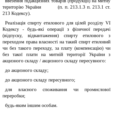
ввезення підакцизних товарів (продукції) на митну
територію України (п. п. 213.1.3 п. 213.1 ст.
213 Кодексу).
Реалізація спирту етилового для цілей розділу VI
Кодексу - будь-які операції з фізичної передачі
(відпуску, відвантаження) спирту етилового з
переходом права власності на такий спирт етиловий
чи без такого переходу, за плату (компенсацію) чи
без такої плати на митній території України з
акцизного складу / акцизного складу пересувного:
до акцизного складу;
до акцизного складу пересувного;
для власного споживання чи промислової
переробки;
будь-яким іншим особам.