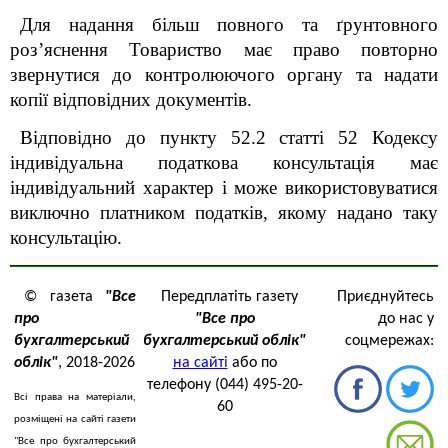
Для надання більш повного та ґрунтовного
роз’яснення Товариство має право повторно
звернутися до контролюючого органу та надати
копії відповідних документів.
Відповідно до пункту 52.2 статті 52 Кодексу
індивідуальна податкова консультація має
індивідуальний характер і може використовуватися
виключно платником податків, якому надано таку
консультацію.
© газета
"Все
Передплатіть газету
Приєднуйтесь
про
"Все про
до нас у
бухгалтерський
бухгалтерський облік"
соцмережах:
облік"
, 2018-2026
на сайті
або по
телефону (044) 495-20-
Всі права на матеріали,
60
розміщені на сайті газети
"Все про бухгалтерський