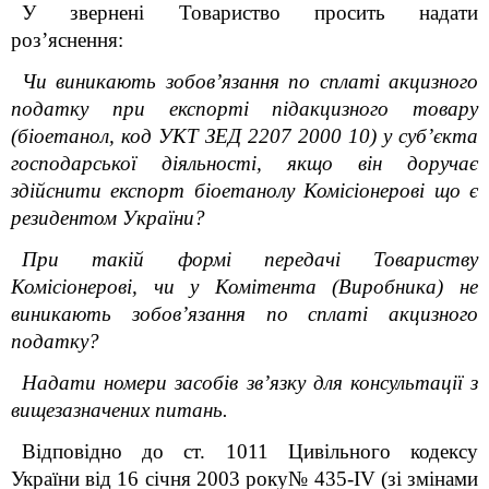
У звернені Товариство просить надати
роз’яснення:
Чи виникають зобов’язання по сплаті акцизного
податку при експорті підакцизного товару
(біоетанол, код УКТ ЗЕД 2207 2000 10) у суб’єкта
господарської діяльності, якщо він доручає
здійснити експорт біоетанолу Комісіонерові що є
резидентом України?
При такій формі передачі Товариству
Комісіонерові, чи у Комітента (Виробника) не
виникають зобов’язання по сплаті акцизного
податку?
Надати номери засобів зв’язку для консультації з
вищезазначених питань.
Відповідно до ст. 1011 Цивільного кодексу
України від 16 січня 2003 року№ 435-IV (зі змінами