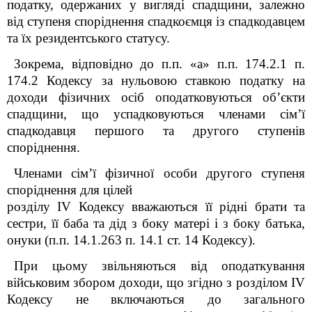
податку, одержаних у вигляді спадщини, залежно
від ступеня споріднення спадкоємця із спадкодавцем
та їх резидентського статусу.
Зокрема, відповідно до п.п. «а» п.п. 174.2.1 п.
174.2 Кодексу за нульовою ставкою податку на
доходи фізичних осіб оподатковуються об’єкти
спадщини, що успадковуються членами сім’ї
спадкодавця першого та другого ступенів
споріднення.
Членами сім’ї фізичної особи другого ступеня
споріднення для цілей
розділу IV Кодексу вважаються її рідні брати та
сестри, її баба та дід з боку матері і з боку батька,
онуки (п.п. 14.1.263 п. 14.1 ст. 14 Кодексу).
При цьому звільняються від оподаткування
військовим збором доходи, що згідно з розділом IV
Кодексу не включаються до загального