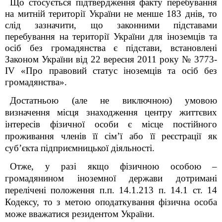
Що стосується підтвердження факту перебування
на митній території України не менше 183 днів, то
слід зазначити, що з
аконними підставами
перебування на території України для іноземців та
осіб без громадянства є підстави, встановлені
Законом України від 22 вересня 2011 року № 3773-
IV
«Про правовий статус іноземців та осіб без
громадянства».
Достатньою (але не виключною) умовою
визначення місця знаходження центру життєвих
інтересів фізичної особи є місце постійного
проживання членів її сім’ї або її реєстрації як
суб’єкта підприємницької діяльності.
Отже, у разі якщо фізичною особою –
громадянином іноземної держави дотримані
перелічені положення п.п. 14.1.213 п. 14.1 ст. 14
Кодексу, то з метою оподаткування фізична особа
може вважатися резидентом України.