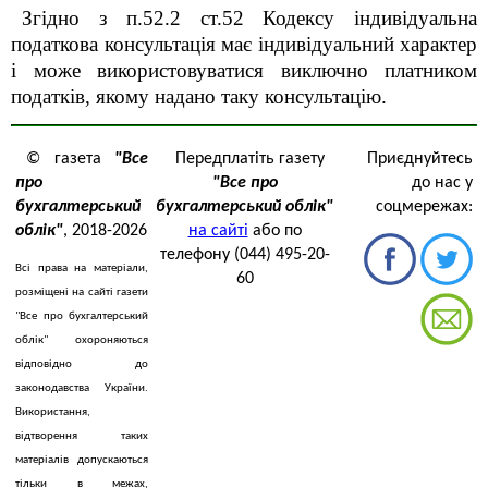
Згідно з п.52.2 ст.52 Кодексу індивідуальна
податкова консультація має індивідуальний характер
і може використовуватися виключно платником
податків, якому надано таку консультацію.
© газета
"Все
Передплатіть газету
Приєднуйтесь
про
"Все про
до нас у
бухгалтерський
бухгалтерський облік"
соцмережах:
облік"
, 2018-2026
на сайті
або по
телефону (044) 495-20-
Всі права на матеріали,
60
розміщені на сайті газети
"Все про бухгалтерський
облік" охороняються
відповідно до
законодавства України.
Використання,
відтворення таких
матеріалів допускаються
тільки в межах,