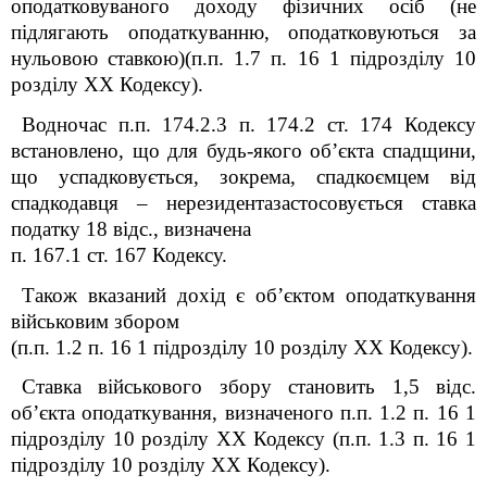
оподатковуваного доходу фізичних осіб (не
підлягають оподаткуванню, оподатковуються за
нульовою ставкою)(п.п. 1.7 п. 16
1
підрозділу 10
розділу XX Кодексу).
Водночас п.п. 174.2.3 п. 174.2 ст. 174 Кодексу
встановлено, що для будь-якого об’єкта спадщини,
що успадковується, зокрема, спадкоємцем від
спадкодавця – нерезидентазастосовується ставка
податку 18 відс., визначена
п. 167.1 ст. 167 Кодексу.
Також вказаний дохід є об’єктом оподаткування
військовим збором
(п.п. 1.2 п. 16
1
підрозділу 10 розділу XX Кодексу).
Ставка військового збору становить 1,5 відс.
об’єкта оподаткування, визначеного п.п. 1.2 п. 16
1
підрозділу 10 розділу XX Кодексу (п.п. 1.3 п. 16
1
підрозділу 10 розділу XX Кодексу).