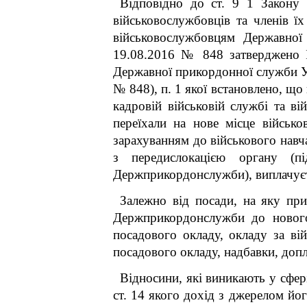
Відповідно до ст. 9
1
Закону У
військовослужбовців та членів 
військовослужбовцям Державної 
19.08.2016 № 848 затверджено 
Державної прикордонної служби Ук
№ 848), п. 1 якої встановлено, щ
кадровій військовій службі та ві
переїхали на нове місце військ
зарахуванням до військового навча
з передислокацією органу (пі
Держприкордонслужби), виплачуєт
Залежно від посади, на яку при
Держприкордонслужби до нового 
посадового окладу, окладу за в
посадового окладу, надбавки, допл
Відносини, які виникають у сфері
ст. 14 якого дохід з джерелом йо