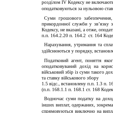
розділом IV Кодексу не включають
оподатковуються за нульовою став
Суми грошового забезпечення,
прикордонної служби у зв’язку з
Кодексу, не вказані, а отже, опод
п.п. 164.2.20 п. 164.2 ст. 164 Код
Нарахування, утримання та спла
здійснюються у порядку, встановл
Податковий агент, поняття яког
оподатковуваний дохід на кори
військовий збір із суми такого до
та ставку військового збору
1.5 відс., встановлену п.п. 1.3 п. 1
(п.п. 168.1.1 п. 168.1 ст. 168 Кодек
Водночас суми податку на дохо
інших виплат, одержаних, зокрема
спрямовуються виключно на виплату