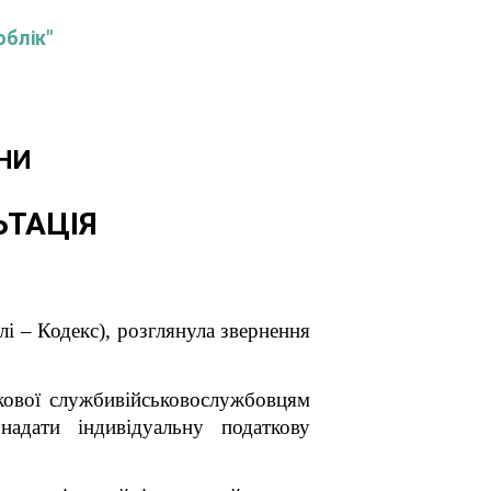
облік"
НИ
ЬТАЦІЯ
лі – Кодекс),
розглянула звернення
ькової службивійськовослужбовцям
адати індивідуальну податкову