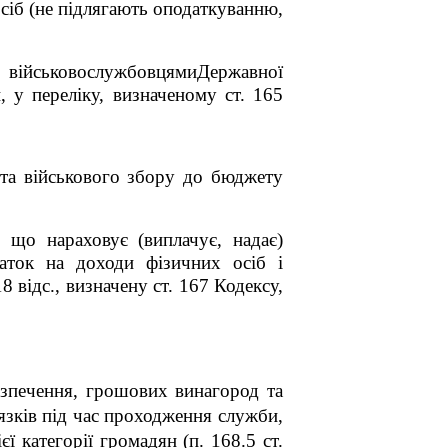
сіб (не підлягають оподаткуванню,
 військовослужбовцямиДержавної
 у переліку, визначеному ст. 165
 та військового збору до бюджету
, що нараховує (виплачує, надає)
аток на доходи фізичних осіб і
 відс., визначену ст. 167 Кодексу,
зпечення, грошових винагород та
язків під час проходження служби,
ї категорії громадян (п. 168.5 ст.