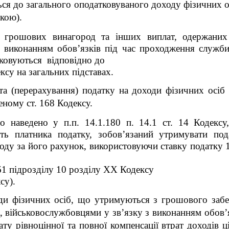
ся до загального оподатковуваного доходу фізичних о
кою).
 грошових винагород та інших виплат, одержаних
 виконанням обов’язків під час проходження служби,
атковуються відповідно до
ексу на загальних підставах.
та (перерахування) податку на доходи фізичних осіб
еному ст. 168 Кодексу.
о наведено у п.п. 14.1.180 п. 14.1 ст. 14 Кодексу
сть платника податку, зобов’язаний утримувати
под
ходу за його рахунок, використовуючи ставку податку 18
6
1
підрозділу 10 розділу ХХ Кодексу
су).
ди фізичних осіб, що утримуються з грошового забе
, військовослужбовцями у зв’язку з виконанням обов’
 рівноцінної та повної компенсації втрат доходів ціє