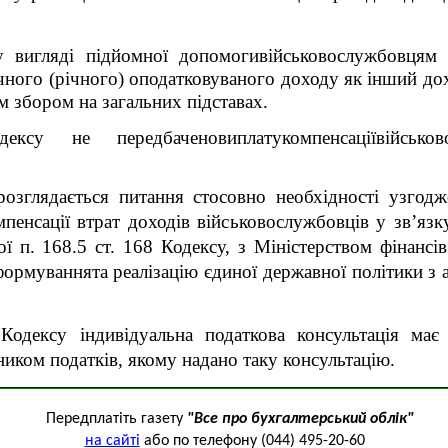
у вигляді підйомної допомогивійськовослужбовцям
ячного (річного) оподатковуваного доходу як інший дох
м збором на загальних підставах.
ксу не передбаченовиплатукомпенсаціївійськ
озглядається питання стосовно необхідності узгодж
мпенсації втрат доходів військовослужбовців у зв’язк
ї п. 168.5 ст. 168 Кодексу, з Міністерством фінансі
формуваннята реалізацію єдиної державної політики з 
Кодексу індивідуальна податкова консультація має
иком податків, якому надано таку консультацію.
Передплатіть газету
"Все про бухгалтерський облік"
на сайті
або по телефону (044) 495-20-60