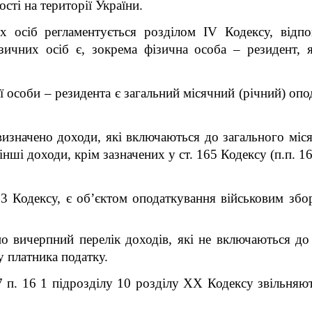
ості на території України.
х осіб регламентується розділом IV Кодексу, відпо
зичних осіб є, зокрема фізична особа – резидент, 
особи – резидента є загальний місячний (річний) опод
визначено доходи, які включаються до загального міс
нші доходи, крім зазначених у ст. 165 Кодексу (п.п. 16
63 Кодексу, є об’єктом оподаткування військовим збор
о вичерпний перелік доходів, які не включаються до
у платника податку.
7 п. 16
1
підрозділу 10 розділу XX Кодексу звільняют