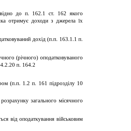
відно до п. 162.1 ст. 162 якого
яка отримує доходи з джерела їх
атковуваний дохід (п.п. 163.1.1 п.
ячного (річного) оподатковуваного
4.2.20 п. 164.2
ом (п.п. 1.2 п. 16
1
підрозділу 10
 розрахунку загального місячного
ься від оподаткування військовим