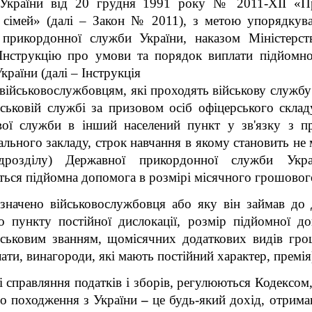
країни від 20 грудня 1991 року № 2011-XII «Пр
їх сімей» (далі – Закон № 2011), з метою упорядкув
прикордонної служби України, наказом Міністерст
Інструкцію про умови та порядок виплати підйомно
раїни (далі – Інструкція
о військовослужбовцям, які проходять військову службу
йськовій службі за призовом осіб офіцерського склад
ової служби в інший населений пункт у зв'язку з пр
льного закладу, строк навчання в якому становить не 
дрозділу) Державної прикордонної служби Укра
ься підйомна допомога в розмірі місячного грошовог
значено військовослужбовця або яку він займав до 
пункту постійної дислокації, розмір підйомної до
ійськовим званням, щомісячних додаткових видів гро
ати, винагороди, які мають постійний характер, премія)
 справляння податків і зборів, регулюються Кодексом, 
го походження з України
–
це будь-який дохід, отрима