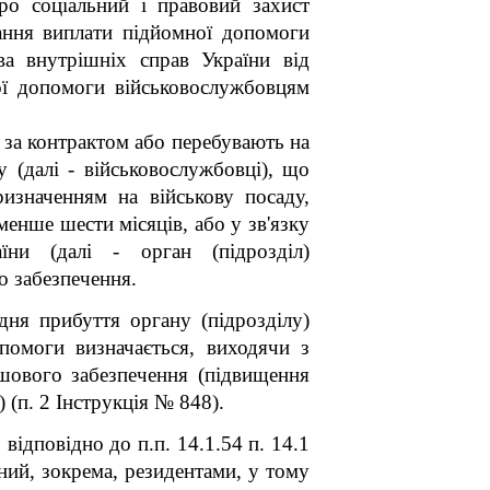
о соціальний і правовий захист
ання виплати підйомної допомоги
ва внутрішніх справ України від
ї допомоги військовослужбовцям
 за контрактом або перебувають на
у (далі - військовослужбовці), що
изначенням на військову посаду,
менше шести місяців, або у зв'язку
їни (далі - орган (підрозділ)
о забезпечення.
дня прибуття органу (підрозділу)
помоги визначається, виходячи з
шового забезпечення (підвищення
 (п. 2 Інструкція № 848).
відповідно до п.п. 14.1.54 п. 14.1
ний, зокрема, резидентами, у тому