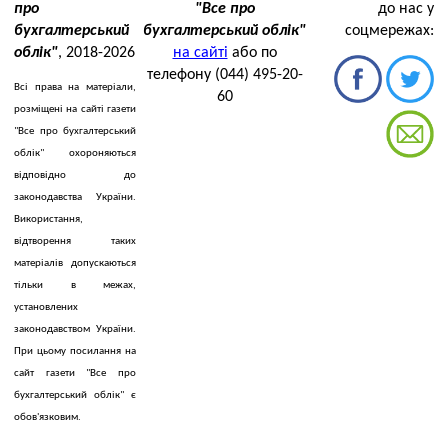
про
"Все про
до нас у
бухгалтерський
бухгалтерський облік"
соцмережах:
облік"
, 2018-2026
на сайті
або по
телефону (044) 495-20-
Всі права на матеріали,
60
розміщені на сайті газети
"Все про бухгалтерський
облік" охороняються
відповідно до
законодавства України.
Використання,
відтворення таких
матеріалів допускаються
тільки в межах,
установлених
законодавством України.
При цьому посилання на
сайт газети "Все про
бухгалтерський облік" є
обов'язковим.