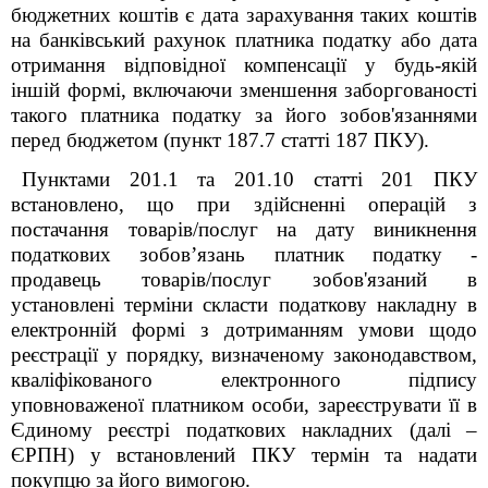
бюджетних коштів є дата зарахування таких коштів
на банківський рахунок платника податку або дата
отримання відповідної компенсації у будь-якій
іншій формі, включаючи зменшення заборгованості
такого платника податку за його зобов'язаннями
перед бюджетом (пункт 187.7 статті 187 ПКУ).
Пункт
ами
201.1
та 201.10
ст
атті
201 ПКУ
встановлено, що при здійсненні операцій з
постачання товарів/послуг
на дату виникнення
податкових зобов’язань
платник податку -
продавець товарів/послуг зобов'язаний в
установлені терміни скласти
податкову накладну в
електронній формі з дотриманням умови щодо
реєстрації у порядку, визначеному законодавством,
кваліфікованого електронного підпису
уповноваженої платником особи
,
зареєструвати її в
Єдиному реєстрі податкових накладних (далі –
ЄРПН) у встановлений ПКУ термін
та надати
покупцю за його вимогою.