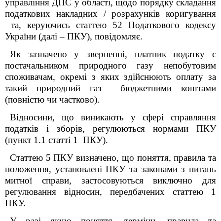
управління ДПС у області,
щодо порядку складання
податкових накладних / розрахунків коригування
та, керуючись статтею 52 Податкового кодексу
України (далі – ПКУ), повідомляє.
Як зазначено у зверненні, платник податку є
постачальником природного газу непобутовим
споживачам, окремі з яких здійснюють оплату за
такий природний газ бюджетними коштами
(повністю чи частково).
Відносини, що виникають у сфері справляння
податків і зборів, регулюються нормами ПКУ
(пункт 1.1 статті 1 ПКУ).
Статтею 5 ПКУ визначено, що поняття, правила та
положення, установлені ПКУ та законами з питань
митної справи, застосовуються виключно для
регулювання відносин, передбачених статтею 1
ПКУ.
У разі якщо поняття, терміни, правила та