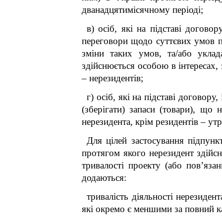
дванадцятимісячному періоді;
в) осіб, які на підставі догов
переговори щодо суттєвих умов пр
зміни таких умов, та/або уклад
здійснюється особою в інтересах, 
– нерезидентів;
г) осіб, які на підставі догово
(зберігати) запаси (товари), що 
нерезидента, крім резидентів – ут
Для цілей застосування підпункт
протягом якого нерезидент здійсн
тривалості проекту (або пов’яза
додаються:
тривалість діяльності нерезиден
які окремо є меншими за повний ка