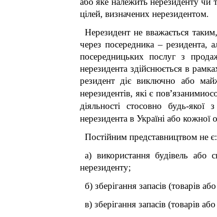
або яке належить нерезиденту чи т
цілей, визначених нерезидентом.
Нерезидент не вважається таким,
через посередника – резидента, 
посередницьких послуг з продаж
нерезидента здійснюється в рамка
резидент діє виключно або майж
’
нерезидентів, які є пов
язанимиосо
діяльності стосовно будь-якої 
нерезидента в Україні або кожної 
Постійним представництвом не є:
а) використання будівель або 
нерезиденту;
б) зберігання запасів (товарів а
в) зберігання запасів (товарів 