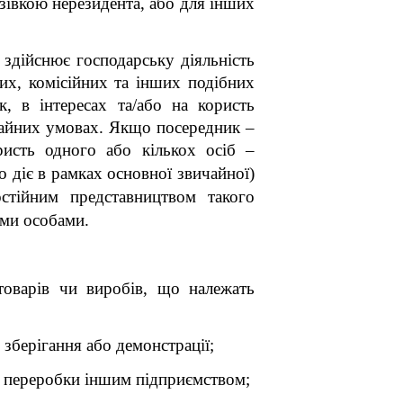
азівкою нерезидента, або для інших
 здійснює господарську діяльність
их, комісійних та інших подібних
, в інтересах та/або на користь
ичайних умовах. Якщо посередник –
ристь одного або кількох осіб –
діє в рамках основної звичайної)
остійним представництвом такого
ми особами.
товарів чи виробів, що належать
 зберігання або демонстрації;
ою переробки іншим підприємством;