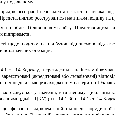
ли у подальшому.
порядок реєстрації нерезидента в якості платника по
 Представництво реєструватись платником податку на п
тя на облік Головної компанії у Представництва та
к підприємств.
ності щодо податку на прибуток підприємств підляг
ищезазначених операцій.
14.1 ст. 14 Кодексу, нерезиденти – це іноземні компані
зареєстровані (акредитовані або легалізовані) відпові
ні підрозділи з місцезнаходженням на території Україн
 застосовується у значенні, визначеному Цивільним к
еннями (далі – ЦКУ) (п.п. 14.1.30 п. 14.1 ст. 14 Кодек
що філією є відокремлений підрозділ юридичної 
і або частину її функцій; представництвом є відокре