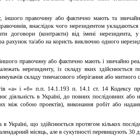
ору, іншого правочину або фактично мають та звичай
авочинів, внаслідок чого нерезидентом укладаються 
ати договори (контракти) від імені нерезидента, у 
за рахунок та/або на користь виключно одного нерезид
ру, іншого правочину або фактично мають і звичайно р
належать нерезиденту, із складу яких здійснюється пос
римувачів складу тимчасового зберігання або митного с
ів «а» і «б» п.п. 14.1.193 п. 14.1 ст. 14 Кодексу п
ює діяльність в Україні, до повних послідовних або 
них між собою проектів), виконання робіт або надан
та в Україні, що здійснюється протягом кількох послід
лендарний місяць, але в сукупності перевищують 30 дн