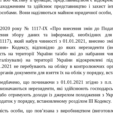
аходженням та здійснює представництво і захист інт
собами. Вони наділяються майном юридичної особи, що
 2020 року № 1117-ІХ «Про внесення змін до Подат
ення збору даних та інформації, необхідних для
117), який набув чинності з 01.01.2021, внесено змі
я» Кодексу, відповідно до яких нерезиденти (інозе
ість на території України та/або які до набрання 
егалізували) на території України відокремлені пі
01.2021 не перебувають на обліку в контролюючих орг
ганів документи для взяття їх на облік у порядку, вста
дбачено, що починаючи з 01.01.2021 згідно з п.п. 
изначаються нерезиденти, які здійснюють господарськ
/або отримують доходи із джерелом походження з Укра
даток у порядку, встановленому розділом ІІІ Кодексу.
ність особи, що пов’язана з виробництвом (виготовле