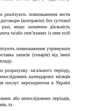
но реалізують повноваження вести
договори (контракти) без суттєвої
разі, якщо зазначена діяльність
ента та/або пов’язаних із ним осіб
еалізують повноваження утримувати
тавка запасів (товарів) від імені
кладу.
ри розрахунку загального періоду,
непослідовних календарних місяців
ня послуг нерезидентом в Україні
овних або непослідовних періодів,
ів, та