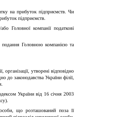
датку на прибуток підприємств. Чи
рибуток підприємств.
/або Головної компанії податкові
ає подання Головною компанією та
ї, організації, утворені відповідно
дно до законодавства України філії,
и.
одексом України від 16 січня 2003
су).
особи, що розташований поза її
млений підрозділ юридичної особи,