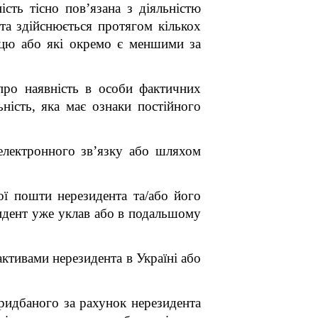
ість тісно пов’язана з діяльністю
 та здійснюється протягом кількох
яцю або які окремо є меншими за
 про наявність в особи фактичних
ьність, яка має ознаки постійного
 електронного зв’язку або шляхом
ої пошти нерезидента та/або його
зидент уже уклав або в подальшому
ктивами нерезидента в Україні або
придбаного за рахунок нерезидента