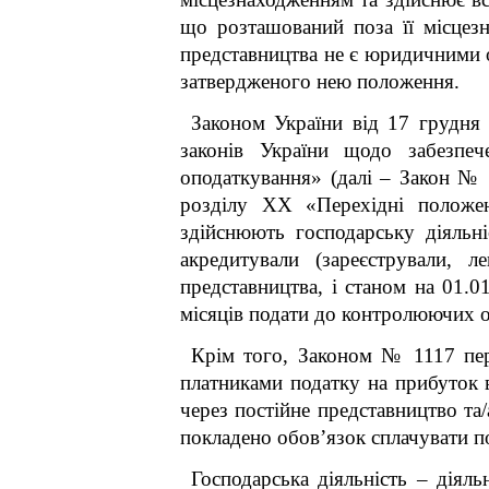
що розташований поза її місцезн
представництва не є юридичними о
затвердженого нею положення.
Законом України від 17 грудня
законів України щодо забезпеч
оподаткування» (далі – Закон № 1
розділу ХХ «Перехідні положенн
здійснюють господарську діяльн
акредитували (зареєстрували, л
представництва, і станом на 01.
місяців подати до контролюючих ор
Крім того, Законом № 1117 пере
платниками податку на прибуток в
через постійне представництво та
покладено обов’язок сплачувати по
Господарська діяльність – діяль