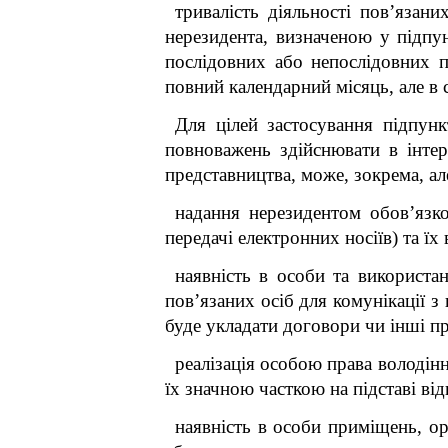
тривалість діяльності пов’язани
нерезидента, визначеною у підпун
послідовних або непослідовних 
повний календарний місяць, але в
Для цілей застосування підпунк
повноважень здійснювати в інтере
представництва, може, зокрема, ал
надання нерезидентом обов’язк
передачі електронних носіїв) та ї
наявність в особи та використа
пов’язаних осіб для комунікації 
буде укладати договори чи інші п
реалізація особою права володін
їх значною часткою на підставі ві
наявність в особи приміщень, ор