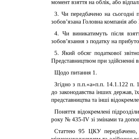
момент взяття на облік, або відпа
3. Чи передбачено на сьогодні 
зобов’язана Головна компанія або
4. Чи виникатимуть після взят
зобов’язання з податку на прибуто
5. Який обсяг податкової звіт
Представництвом при здійсненні в
Щодо питання 1.
Згідно з п.п.«а»п.п. 14.1.122 п. 
до законодавства інших держав, їх 
представництва та інші відокремле
Поняття відокремлені підрозділи
року № 435-IV зі змінами та доповн
Статтею 95 ЦКУ передбачено, 
місцезнаходженням та здійснює вс