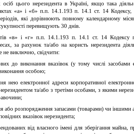
х осіб цього нерезидента в Україні, якщо така діяльн
ктах «а» і «б» п.п. 14.1.193 п. 14.1 ст. 14 Кодексу,
періодів, які дорівнюють повному календарному міс
 сукупності перевищують 30 днів.
тів «в» і «г» п.п. 14.1.193 п. 14.1 ст. 14 Кодексу
сах, за рахунок та/або на користь нерезидента діял
е не виключно, свідчити:
ових до виконання вказівок (у тому числі засобами
х виконання особою;
ння нею електронної адреси корпоративної електронн
з нерезидентом та/або з третіми особами, з якими нере
равочини;
ня або розпорядження запасами (товарами) чи іншими а
дповідних вказівок нерезидента;
ендованих від власного імені для зберігання майна, 