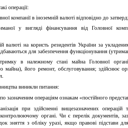
кі операції:
вної компанії в іноземній валюті відповідно до затве
иманої у вигляді фінансування від Головної комп
ій валюті на користь резидентів України за укладен
идбаваються для забезпечення функціонування (утрима
тримку в належному стані майна Головної організ
о майна), його ремонт, обслуговування; здійснює ор
л.
вництва виникли питання:
 по зазначеним операціям ознакам «постійного предста
анізація при здійсненні вищезазначених операцій 
 контролюючому органі. Чи є перелік документів, заз
к зняття з обліку уразі, якщо правові підстави для