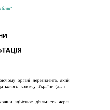
облік"
НИ
ЬТАЦІЯ
юючому органі нерезидента, який
аткового кодексу України (далі –
раїни здійснює діяльність через