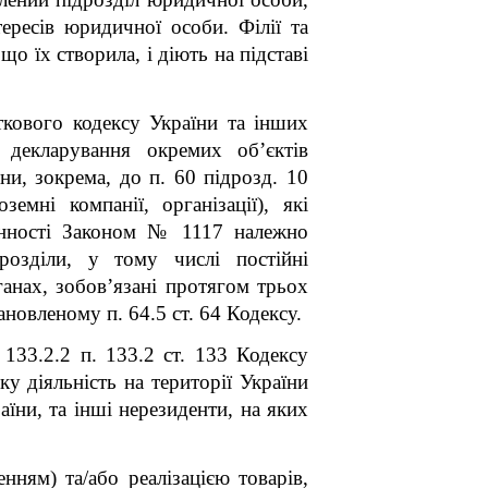
ересів юридичної особи. Філії та
 їх створила, і діють на підставі
кового кодексу України та інших
 декларування окремих об’єктів
ни, зокрема, до п. 60 підрозд. 10
мні компанії, організації), які
чинності Законом № 1117 належно
дрозділи, у тому числі постійні
анах, зобов’язані протягом трьох
новленому п. 64.5 ст. 64 Кодексу.
133.2.2 п. 133.2 ст. 133 Кодексу
у діяльність на території України
їни, та інші нерезиденти, на яких
нням) та/або реалізацією товарів,