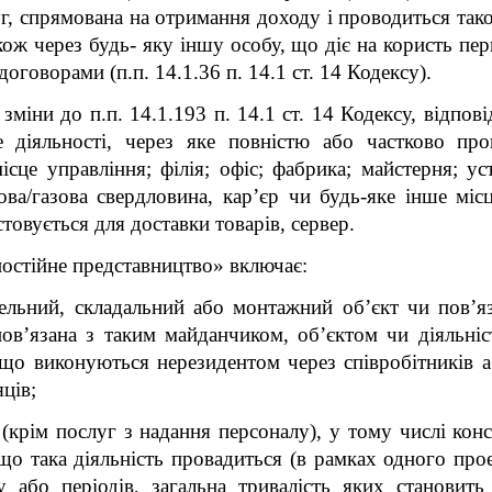
г, спрямована на отримання доходу і проводиться так
акож через будь- яку іншу особу, що діє на користь п
договорами (п.п. 14.1.36 п. 14.1 ст. 14 Кодексу).
міни до п.п. 14.1.193 п. 14.1 ст. 14 Кодексу, відпові
е діяльності, через яке повністю або частково пров
місце управління; філія; офіс; фабрика; майстерня; у
ова/газова свердловина, кар’єр чи будь-яке інше міс
овується для доставки товарів, сервер.
остійне представництво» включає:
вельний, складальний або монтажний об’єкт чи пов’яз
 пов’язана з таким майданчиком, об’єктом чи діяльні
 що виконуються нерезидентом через співробітників 
ців;
(крім послуг з надання персоналу), у тому числі консу
що така діяльність провадиться (в рамках одного про
у або періодів, загальна тривалість яких становит