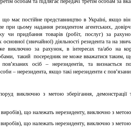
ретім особам та підлягає передачі третім особам за вк
 що має постійне представництво в Україні, якщо він
але при цьому надання резидентом агентських, довірч
у чи придбання товарів (робіт, послуг) за рахунок
х основної (звичайної) діяльності резидента та на зв
е виключно за рахунок, в інтересах та/або на ко
бами, такий посередник не може вважатися таким, що 
’
з пов
язаних осіб – нерезидентів, та визнається п
’
особи – нерезидента, якщо такі нерезиденти є пов
язани
споруд виключно з метою зберігання, демонстрації 
бо виробів), що належать нерезиденту, виключно з метою
або виробів), що належать нерезиденту, виключно з мет