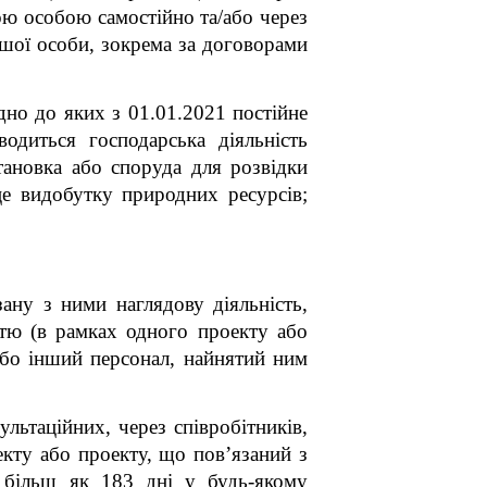
ою особою самостійно та/або через
ершої особи, зокрема за договорами
дно до яких з 01.01.2021 постійне
одиться господарська діяльність
становка або споруда для розвідки
це видобутку природних ресурсів;
ану з ними наглядову діяльність,
стю (в рамках одного проекту або
або інший персонал, найнятий ним
льтаційних, через співробітників,
екту або проекту, що пов’язаний з
ь більш як 183 дні у будь-якому