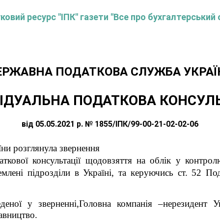
овий ресурс "ІПК" газети "Все про бухгалтерський 
ЕРЖАВНА ПОДАТКОВА СЛУЖБА УКРАЇ
ІДУАЛЬНА ПОДАТКОВА КОНСУЛ
від 05.05.2021 р. № 1855/ІПК/99-00-21-02-02-06
їни розглянула звернення
аткової консультації
щодовзяття на облік у контрол
емлені підрозділи в Україні,
та керуючись ст. 52 Под
деної у зверненні,
Головна компанія –нерезидент Ук
авництво.