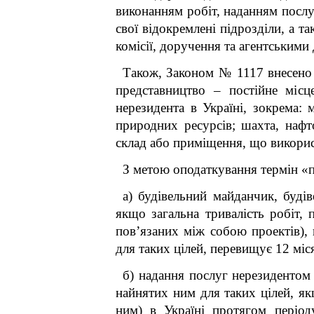
виконанням робіт, наданням послу
свої відокремлені підрозділи, а т
комісії, доручення та агентськими 
Також, Законом № 1117 внесено з
представництво – постійне місц
нерезидента в Україні, зокрема: 
природних ресурсів; шахта, нафт
склад або приміщення, що використ
З метою оподаткування термін «п
а) будівельний майданчик, буді
якщо загальна тривалість робіт,
пов’язаних між собою проектів),
для таких цілей, перевищує 12 міся
б) надання послуг нерезидентом 
найнятих ним для таких цілей, як
ним) в Україні протягом період