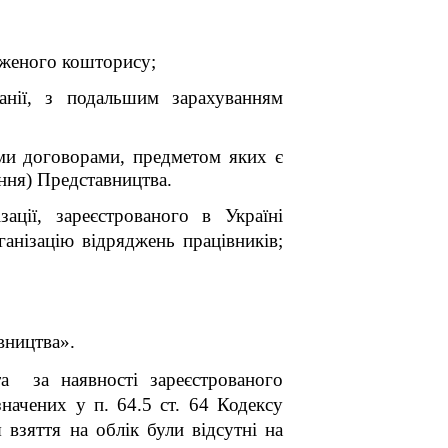
рдженого кошторису;
анії, з подальшим зарахуванням
ими договорами, предметом яких є
ння) Представництва.
ації, зареєстрованого в Україні
ганізацію відряджень працівників;
вництва».
та за наявності зареєстрованого
начених у п. 64.5 ст. 64 Кодексу
 взяття на облік були відсутні на