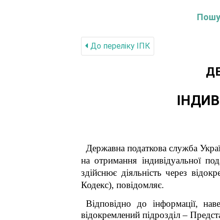
Пошук
До переліку IПК
Д
ІНДИВ
Державна податкова служба Укра
на отримання індивідуальної под
здійснює діяльність через відокр
Кодекс)
, повідомляє.
Відповідно до інформації, наве
відокремлений підрозділ – Предст