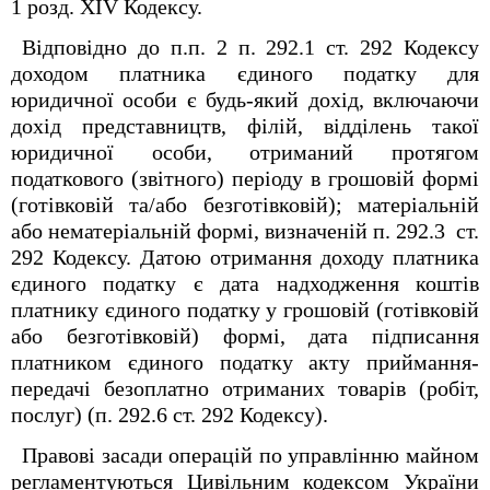
1 розд. XIV Кодексу.
Відповідно до п.п. 2 п. 292.1 ст. 292 Кодексу
доходом платника єдиного податку для
юридичної особи є будь-який дохід, включаючи
дохід представництв, філій, відділень такої
юридичної особи, отриманий протягом
податкового (звітного) періоду в грошовій формі
(готівковій та/або безготівковій); матеріальній
або нематеріальній формі, визначеній п. 292.3 ст.
292 Кодексу. Датою отримання доходу платника
єдиного податку є дата надходження коштів
платнику єдиного податку у грошовій (готівковій
або безготівковій) формі, дата підписання
платником єдиного податку акту приймання-
передачі безоплатно отриманих товарів (робіт,
послуг) (п. 292.6 ст. 292 Кодексу).
Правові засади операцій по управлінню майном
регламентуються Цивільним кодексом України