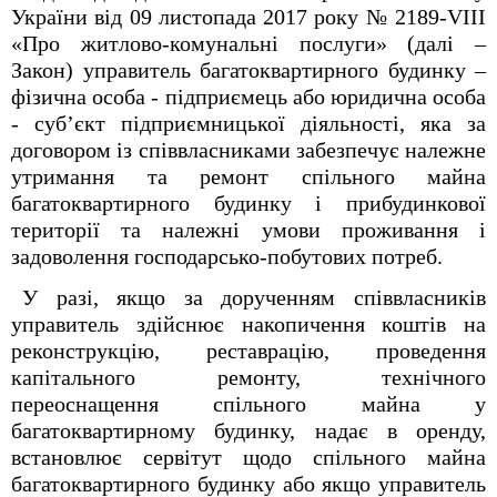
України від 09 листопада 2017 року № 2189-VIII
«Про житлово-комунальні послуги» (далі –
Закон) управитель багатоквартирного будинку –
фізична особа - підприємець або юридична особа
- суб’єкт підприємницької діяльності, яка за
договором із співвласниками забезпечує належне
утримання та ремонт спільного майна
багатоквартирного будинку і прибудинкової
території та належні умови проживання і
задоволення господарсько-побутових потреб.
У разі, якщо за дорученням співвласників
управитель здійснює накопичення коштів на
реконструкцію, реставрацію, проведення
капітального ремонту, технічного
переоснащення спільного майна у
багатоквартирному будинку, надає в оренду,
встановлює сервітут щодо спільного майна
багатоквартирного будинку або якщо управитель