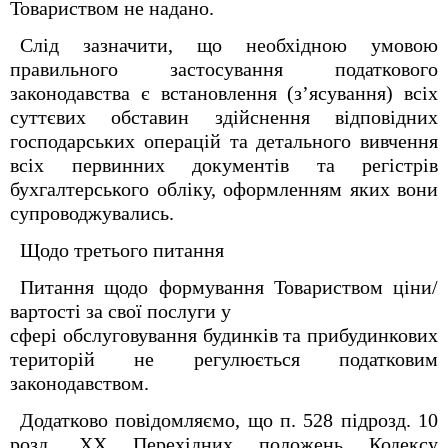
Товариством не надано.
Слід зазначити, що необхідною умовою
правильного застосування податкового
законодавства є встановлення (з’ясування) всіх
суттєвих обставин здійснення відповідних
господарських операцій та детального вивчення
всіх первинних документів та регістрів
бухгалтерського обліку, оформленням яких вони
супроводжувались.
Щодо третього питання
Питання щодо формування Товариством ціни/
вартості за свої послуги у
сфері обслуговування будинків та прибудинкових
територій не регулюється податковим
законодавством.
Додатково повідомляємо, що п. 52
8
підрозд. 10
розд. XX Перехідних положень Кодексу