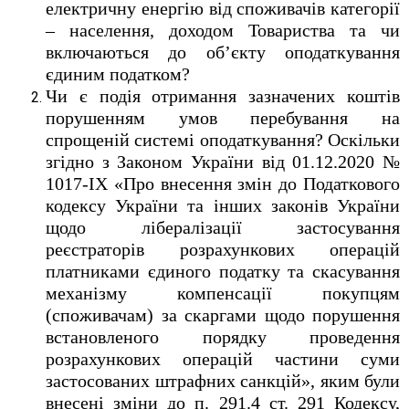
електричну енергію від споживачів категорії
– населення, доходом Товариства та чи
включаються до об’єкту оподаткування
єдиним податком?
Чи є подія отримання зазначених коштів
порушенням умов перебування на
спрощеній системі оподаткування? Оскільки
згідно з Законом України від 01.12.2020 №
1017-IX «Про внесення змін до Податкового
кодексу України та інших законів України
щодо лібералізації застосування
реєстраторів розрахункових операцій
платниками єдиного податку та скасування
механізму компенсації покупцям
(споживачам) за скаргами щодо порушення
встановленого порядку проведення
розрахункових операцій частини суми
застосованих штрафних санкцій», яким були
внесені зміни до п. 291.4 ст. 291 Кодексу,