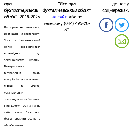
про
"Все про
до нас у
бухгалтерський
бухгалтерський облік"
соцмережах:
облік"
, 2018-2026
на сайті
або по
телефону (044) 495-20-
Всі права на матеріали,
60
розміщені на сайті газети
"Все про бухгалтерський
облік" охороняються
відповідно до
законодавства України.
Використання,
відтворення таких
матеріалів допускаються
тільки в межах,
установлених
законодавством України.
При цьому посилання на
сайт газети "Все про
бухгалтерський облік" є
обов'язковим.