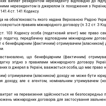
ких виплат резидентом нерезиденту відповідно до підпунк
ними нерезидентом із джерелом їх походження з України,
 141.4 ст. 141 Кодексу.
 на обов’язковість якого надана Верховною Радою України
овуються правила міжнародного договору (п. 3.2 ст. З Код
 ст. 103 Кодексу особа (податковий агент) має право са
у податку, передбачену відповідним міжнародним догово
 є бенефіціарним (фактичним) отримувачем (власником) д
и.
встановлено, що бенефіціарним (фактичним) отримува
атку згідно з правилами міжнародного договору України
их із джерел в Україні, вважається особа, що має право н
им) отримувачем (власником) доходу не може бути юриди
я доходу, але є агентом, номінальним утримувачем (но
витрат на перевезення здійснюється не безпосередньо пе
оложень міжнародних договорів для застосування звільне