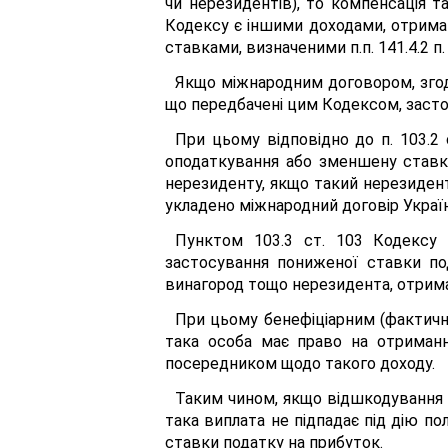
чи нерезидентів), то компенсація та
Кодексу є іншими доходами, отрима
ставками, визначеними п.п. 141.4.2 п.
Якщо міжнародним договором, згода
що передбачені цим Кодексом, застос
При цьому відповідно до п. 103.2
оподаткування або зменшену ставк
нерезиденту, якщо такий нерезидент
укладено міжнародний договір Україн
Пунктом 103.3 ст. 103 Кодексу 
застосування пониженої ставки под
винагород тощо нерезидента, отриман
При цьому бенефіціарним (фактичн
така особа має право на отриманн
посередником щодо такого доходу.
Таким чином, якщо відшкодування 
така виплата не підпадає під дію п
ставки податку на прибуток.