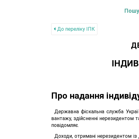
Пошук
До переліку IПК
Д
ІНДИВ
Про надання індивід
Державна фіскальна служба Украї
вантажу, здійсненні нерезидентом та 
повідомляє.
Доходи, отримані нерезидентом із 