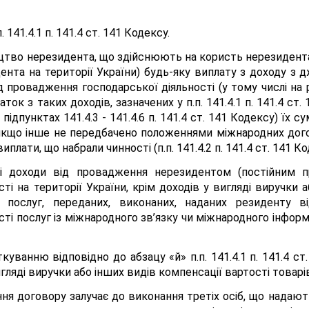
 141.4.1 п. 141.4 ст. 141 Кодексу.
цтво нерезидента, що здійснюють на користь нерезидента
нта на території України) будь-яку виплату з доходу з 
провадження господарської діяльності (у тому числі на
ток з таких доходів, зазначених у п.п. 141.4.1 п. 141.4 ст.
 підпунктах 141.4.3 - 141.4.6 п. 141.4 ст. 141 Кодексу) їх с
якщо інше не передбачено положеннями міжнародних дого
плати, що набрали чинності (п.п. 141.4.2 п. 141.4 ст. 141 Ко
і доходи від провадження нерезидентом (постійним 
ті на території України, крім доходів у вигляді виручки 
х послуг, переданих, виконаних, наданих резиденту в
ті послуг із міжнародного зв’язку чи міжнародного інформ
уванню відповідно до абзацу «й» п.п. 141.4.1 п. 141.4 ст
ляді виручки або інших видів компенсації вартості товарі
я договору залучає до виконання третіх осіб, що надают