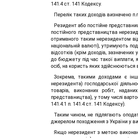
141.4 ст. 141 Кодексу.
Перелік таких доходів визначено п.п.
Резидент або постійне представни
постійного представництва нерезиде
отриманого таким нерезидентом від 
національній валюті), утримують пода
відсотків (крім доходів, зазначених у
до бюджету під час такої виплати, 
осіб, на користь яких здійснюються ви
Зокрема, такими доходами є інш
нерезидента) господарської діяльнос
товарів, виконаних робіт, надани
представництва), у тому числі вартос
141.4.1 п. 141.4 ст. 141 Кодексу).
Таким чином, не підлягають оподатк
джерелом походження з України у виг
Якщо нерезидент з метою виконанн