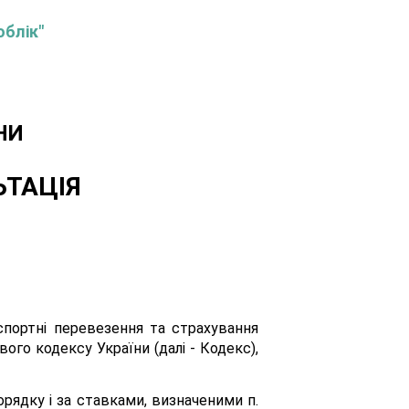
облік"
НИ
ЬТАЦІЯ
портні перевезення та страхування
вого кодексу України (далі - Кодекс),
рядку і за ставками, визначеними п.