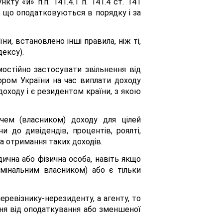
ту «й» п.п. 141.4.1 п. 141.4 ст. 141
 що оподатковуються в порядку і за
, встановлено інші правила, ніж ті,
ексу).
мостійно застосувати звільнення від
ром України на час виплати доходу
оходу і є резидентом країни, з якою
чем (власником) доходу для цілей
 до дивідендів, процентів, роялті,
а отримання таких доходів.
чна або фізична особа, навіть якщо
мінальним власником) або є тільки
ревізнику-нерезиденту, а агенту, то
ння від оподаткування або зменшеної