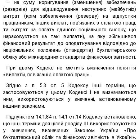
— на суму коригування (зменшення) забезпечень
(резервів) для відшкодування наступних (майбутніх)
витрат (крім забезпечення (резерву) на відпустки
працівникам, інших виплат, пов’язаних з оплатою праці,
та витрат на сплату єдиного соціального внеску, що
нараховується на такі виплати), на яку збільшився
фінансовий результат до оподаткування відповідно до
національних положень (стандартів) бухгалтерського
обліку або міжнародних стандартів фінансової звітності.
При цьому Кодекс не містить визначення поняття
«виплати, пов’язані з оплатою праці».
Згідно з п. 5.3 ст. 5 Кодексу інші терміни, що
застосовуються у цьому Кодексі і не визначаються
ним, використовуються у значенні, встановленому
іншими законами.
Підпунктом 14.1.84 п. 14.1 ст.14 Кодексу встановлено,
що інші терміни для цілей розділу III використовуються
у значеннях, визначених Законом України «Про
бухгалтерський облік та фінансову звітність в Україні»,