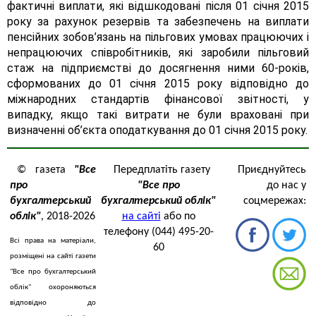
фактичні виплати, які відшкодовані після 01 січня 2015
року за рахунок резервів та забезпечень на виплати
пенсійних зобов’язань на пільгових умовах працюючих і
непрацюючих співробітників, які заробили пільговий
стаж на підприємстві до досягнення ними 60-років,
сформованих до 01 січня 2015 року відповідно до
міжнародних стандартів фінансової звітності, у
випадку, якщо такі витрати не були враховані при
визначенні об’єкта оподаткування до 01 січня 2015 року.
© газета
"Все
Передплатіть газету
Приєднуйтесь
про
"Все про
до нас у
бухгалтерський
бухгалтерський облік"
соцмережах:
облік"
, 2018-2026
на сайті
або по
телефону (044) 495-20-
Всі права на матеріали,
60
розміщені на сайті газети
"Все про бухгалтерський
облік" охороняються
відповідно до