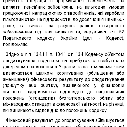
прибуток операцій з формування забезпечень на
виплати пенсійних зобов’язань на пільгових умовах
працюючих і непрацюючих співробітників, які заробили
пільговий стаж на підприємстві до досягнення ними 60-
років, та виплат за рахунок раніше створеного
забезпечення під такі виплати та, керуючись ст. 52
Податкового кодексу України (далі - Кодекс),
повідомляє.
Згідно з п.п. 134.1.1 п. 134.1 ст. 134 Кодексу об’єктом
оподаткування податком на прибуток є прибуток із
джерелом походження з України та за її межами, який
визначається шляхом коригування (збільшення або
зменшення) фінансового результату до оподаткування
(прибутку або збитку), визначеного у фінансовій
звітності підприємства відповідно до національних
положень (стандартів) бухгалтерського обліку або
міжнародних стандартів фінансової звітності, на різниці,
які виникають відповідно до положень Кодексу.
Фінансовий результат до оподаткування збільшується
на суму витрат на створення забезпечень (резервів)