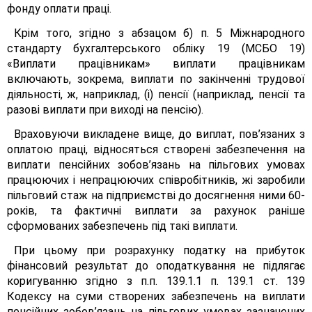
фонду оплати праці.
Крім того, згідно з абзацом б) п. 5 Міжнародного
стандарту бухгалтерського обліку 19 (МСБО 19)
«Виплати працівникам» виплати працівникам
включають, зокрема, виплати по закінченні трудової
діяльності, ж, наприклад, (і) пенсії (наприклад, пенсії та
разові виплати при виході на пенсію).
Враховуючи викладене вище, до виплат, пов’язаних з
оплатою праці, відносяться створені забезпечення на
виплати пенсійних зобов’язань на пільгових умовах
працюючих і непрацюючих співробітників, жі заробили
пільговий стаж на підприємстві до досягнення ними 60-
років, та фактичні виплати за рахунок раніше
сформованих забезпечень під такі виплати.
При цьому при розрахунку податку на прибуток
фінансовий результат до оподаткування не підлягає
коригуванню згідно з п.п. 139.1.1 п. 139.1 ст. 139
Кодексу на суми створених забезпечень на виплати
пенсійних зобов’язань на пільгових умовах зазначених