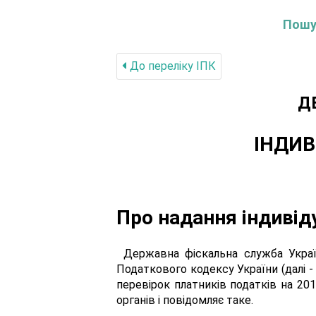
Пошук
До переліку IПК
Д
ІНДИВ
Про надання індивід
Державна фіскальна служба України
Податкового кодексу України (далі 
перевірок платників податків на 20
органів і повідомляє таке.