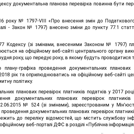
одексу документальна планова перевірка повинна бути пер
016 року № 1797-VІІІ «Про внесення змін до Податковог
далі - Закон № 1797) внесено зміни до пункту 77.1 статт
 77 Кодексу (зі змінами, внесеними Законом № 1797) п
юється на офіційному веб-сайті центрального органу вик
рудня року, що передує року, в якому будуть проводитися т
о плану-графіка проведення документальних планових 
2018 рік та оприлюднюватись на офіційному веб-сайті це
итну політику.
льних планових перевірок платників податків у 2017 роц
дення документальних планових перевірок платників 
02.06.2015 № 524 (зі змінами), зареєстрованим у Мін’юст
 проведення документальних планових перевірок платникі
належить до переліку відомостей, що містить службову і
фіційному веб-порталі ДФС в розділі «Публічна інформація