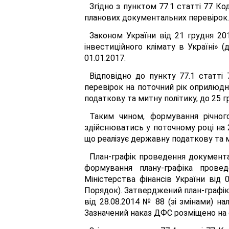
Згідно з пунктом 77.1 статті 77 К
планових документальних перевірок.
Законом України від 21 грудня 2
інвестиційного клімату в Україні» (
01.01.2017.
Відповідно до пункту 77.1 статті
перевірок на поточний рік оприлюдн
податкову та митну політику, до 25 г
Таким чином, формування річног
здійснюватись у поточному році на 
що реалізує державну податкову та м
План-графік проведення документа
формування плану-графіка прове
Міністерства фінансів України від 
Порядок). Затверджений план-графік
від 28.08.2014 № 88 (зі змінами) 
Зазначений наказ ДФС розміщено на о