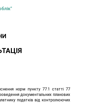
облік"
НИ
ЬТАЦІЯ
’яснення норм пункту 77.1 статті 77
 проведення документальних планових
 платнику податків від контролюючих