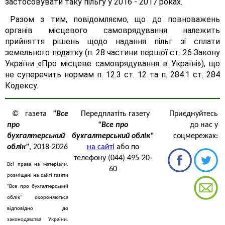
застосовувати таку пільгу у 2016 - 2017 роках.
Разом з тим, повідомляємо, що до повноважень
органів місцевого самоврядування належить
прийняття рішень щодо надання пільг зі сплати
земельного податку (п. 28 частини першої ст. 26 Закону
України «Про місцеве самоврядування в Україні»), що
не суперечить нормам п. 12.3 ст. 12 та п. 284.1 ст. 284
Кодексу.
© газета
"Все
Передплатіть газету
Приєднуйтесь
про
"Все про
до нас у
бухгалтерський
бухгалтерський облік"
соцмережах:
облік"
, 2018-2026
на сайті
або по
телефону (044) 495-20-
Всі права на матеріали,
60
розміщені на сайті газети
"Все про бухгалтерський
облік" охороняються
відповідно до
законодавства України.