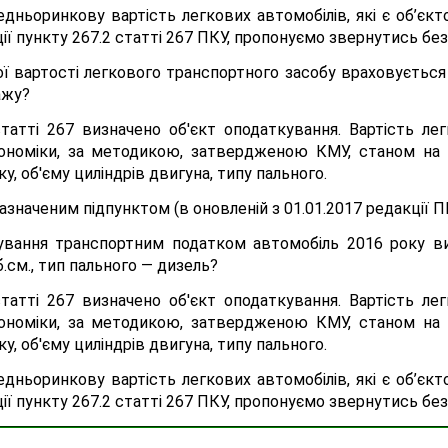
едньоринкову вартість легкових автомобілів, які є об’є
ції пункту 267.2 статті 267 ПКУ, пропонуємо звернутись б
ї вартості легкового транспортного засобу враховується 
ажу?
статті 267 визначено об'єкт оподаткування. Вартість ле
ономіки, за методикою, затвердженою КМУ, станом на 1
у, об'єму циліндрів двигуна, типу пального.
азначеним підпунктом (в оновленій з 01.01.2017 редакції 
кування транспортним податком автомобіль 2016 року ви
.см., тип пального — дизель?
статті 267 визначено об'єкт оподаткування. Вартість ле
ономіки, за методикою, затвердженою КМУ, станом на 1
у, об'єму циліндрів двигуна, типу пального.
едньоринкову вартість легкових автомобілів, які є об’є
ції пункту 267.2 статті 267 ПКУ, пропонуємо звернутись б