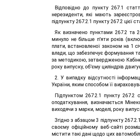
Відповідно до пункту 267.1 стат
нерезиденти, які мають зареєстров
підпункту 267.2.1 пункту 267.2 цієї с
Як визначено пунктами 267.2 та 26
минуло не більше п'яти років (вклю
плати, встановленої законом на 1 с
влади, що забезпечує формування та р
за методикою, затвердженою Кабінето
року випуску, об'єму циліндрів двигун
2. У випадку відсутності інформац
України, яким способом її вираховув
Підпунктом 267.2.1 пункту 267.2 
оподаткування, визначається Мінек
виходячи з марки, моделі, року випуск
Згідно з абзацом 3 підпункту 267.2
своєму офіційному веб-сайті розміщ
містити такі дані щодо цих автомобілі