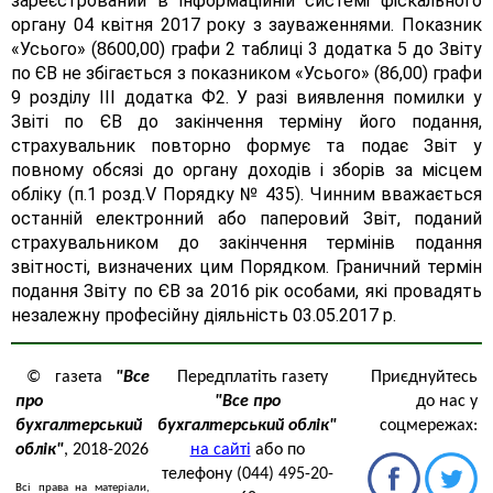
зареєстрований в інформаційній системі фіскального
органу 04 квітня 2017 року з зауваженнями. Показник
«Усього» (8600,00) графи 2 таблиці 3 додатка 5 до Звіту
по ЄВ не збігається з показником «Усього» (86,00) графи
9 розділу III додатка Ф2. У разі виявлення помилки у
Звіті по ЄВ до закінчення терміну його подання,
страхувальник повторно формує та подає Звіт у
повному обсязі до органу доходів і зборів за місцем
обліку (п.1 розд.V Порядку № 435). Чинним вважається
останній електронний або паперовий Звіт, поданий
страхувальником до закінчення термінів подання
звітності, визначених цим Порядком. Граничний термін
подання Звіту по ЄВ за 2016 рік особами, які провадять
незалежну професійну діяльність 03.05.2017 р.
© газета
"Все
Передплатіть газету
Приєднуйтесь
про
"Все про
до нас у
бухгалтерський
бухгалтерський облік"
соцмережах:
облік"
, 2018-2026
на сайті
або по
телефону (044) 495-20-
Всі права на матеріали,