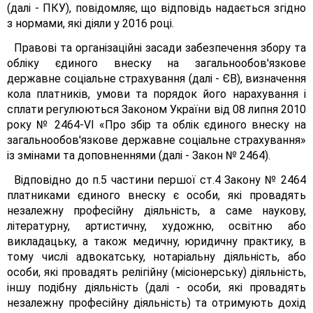
(далі - ПКУ), повідомляє, що відповідь надається згідно
з нормами, які діяли у 2016 році.
Правові та організаційні засади забезпечення збору та
обліку єдиного внеску на загальнообов'язкове
державне соціальне страхування (далі - ЄВ), визначення
кола платників, умови та порядок його нарахування і
сплати регулюються Законом України від 08 липня 2010
року № 2464-VІ «Про збір та облік єдиного внеску на
загальнообов'язкове державне соціальне страхування»
із змінами та доповненнями (далі - Закон № 2464).
Відповідно до п.5 частини першої ст.4 Закону № 2464
платниками єдиного внеску є особи, які провадять
незалежну професійну діяльність, а саме наукову,
літературну, артистичну, художню, освітню або
викладацьку, а також медичну, юридичну практику, в
тому числі адвокатську, нотаріальну діяльність, або
особи, які провадять релігійну (місіонерську) діяльність,
іншу подібну діяльність (далі - особи, які провадять
незалежну професійну діяльність) та отримують дохід