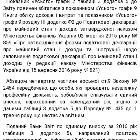
Показник «Усього» графи 2 таблиці 3 додатка 5 до
Звіту повинен збігатися з показником «Усього» графи 9
Книги обліку доходів і витрат та показником «Усього»
графи 9 розділу III додатка Ф2 до Податкової декларації
про майновий стан і доходи, затвердженої наказом
Міністерства фінансів України 02 жовтня 2015 року №
859 «Про затвердження форми податкової декларації
про майновий стан і доходи та Інструкції щодо
заповнення податкової декларації про майновий стан і
доходи» (у редакції наказу Міністерства фінансів
України від 15 вересня 2016 року № 821).
Абзацом четвертим частини восьмої ст.9 Закону №
2464 передбачено, що особи, які провадять незалежну
професійну діяльність, зобов’язані сплачувати єдиний
внесок, нарахований за календарний рік, згідно з
даними таблиці З додатка 5 до Порядку № 435 до 1
травня року, що настає за звітним.
Поданий Вами Звіт по єдиному внеску за 2016 рік
(таблиця 3 додаток 5), направлений поштою,