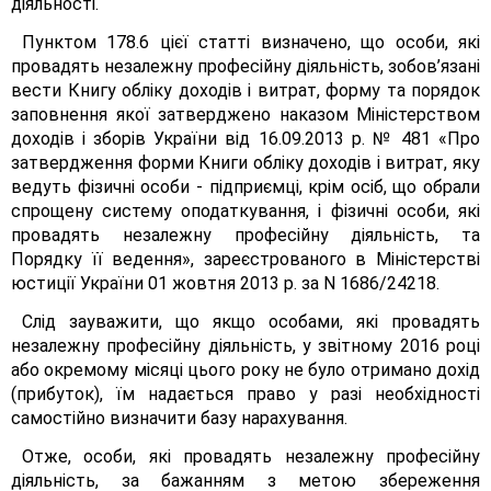
діяльності.
Пунктом 178.6 цієї статті визначено, що особи, які
провадять незалежну професійну діяльність, зобов’язані
вести Книгу обліку доходів і витрат, форму та порядок
заповнення якої затверджено наказом Міністерством
доходів і зборів України від 16.09.2013 р. № 481 «Про
затвердження форми Книги обліку доходів і витрат, яку
ведуть фізичні особи - підприємці, крім осіб, що обрали
спрощену систему оподаткування, і фізичні особи, які
провадять незалежну професійну діяльність, та
Порядку її ведення», зареєстрованого в Міністерстві
юстиції України 01 жовтня 2013 р. за N 1686/24218.
Слід зауважити, що якщо особами, які провадять
незалежну професійну діяльність, у звітному 2016 році
або окремому місяці цього року не було отримано дохід
(прибуток), їм надається право у разі необхідності
самостійно визначити базу нарахування.
Отже, особи, які провадять незалежну професійну
діяльність, за бажанням з метою збереження