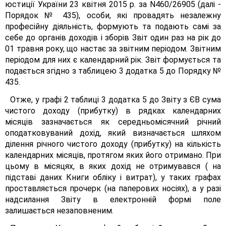
юстиції України 23 квітня 2015 р. за N460/26905 (далі -
Порядок № 435), особи, які провадять незалежну
професійну діяльність, формують та подають самі за
себе до органів доходів і зборів Звіт один раз на рік до
01 травня року, що настає за звітним періодом. Звітним
періодом для них є календарний рік. Звіт формується та
подається згідно з таблицею 3 додатка 5 до Порядку №
435.
Отже, у графі 2 таблиці 3 додатка 5 до Звіту з ЄВ сума
чистого доходу (прибутку) в рядках календарних
місяців зазначається як середньомісячний річний
оподатковуваний дохід, який визначається шляхом
ділення річного чистого доходу (прибутку) на кількість
календарних місяців, протягом яких його отримано. При
цьому в місяцях, в яких дохід не отримувався ( на
підставі даних Книги обліку і витрат), у таких графах
проставляється прочерк (на паперових носіях), а у разі
надсилання Звіту в електронній формі поле
залишається незаповненим.