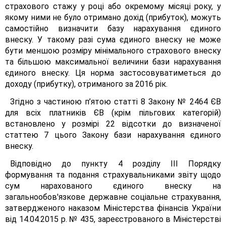
страхового стажу у році або окремому місяці року, у
якому ними не було отримано дохід (прибуток), можуть
самостійно визначити базу нарахування єдиного
внеску. У такому разі сума єдиного внеску не може
бути меншою розміру мінімального страхового внеску
та більшою максимальної величини бази нарахування
єдиного внеску. Ця норма застосовуватиметься до
доходу (прибутку), отриманого за 2016 рік.
Згідно з частиною п’ятою статті 8 Закону № 2464 ЄВ
для всіх платників ЄВ (крім пільгових категорій)
встановлено у розмірі 22 відсотки до визначеної
статтею 7 цього Закону бази нарахування єдиного
внеску.
Відповідно до пункту 4 розділу III Порядку
формування та подання страхувальниками звіту щодо
сум нарахованого єдиного внеску на
загальнообов'язкове державне соціальне страхування,
затвердженого наказом Міністерства фінансів України
від 14.04.2015 р. № 435, зареєстрованого в Міністерстві