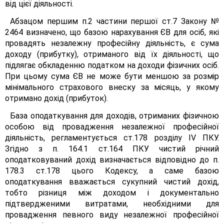
від цієї діяльності.
Абзацом першим п.2 частини першої ст.7 Закону №
2464 визначено, що базою нарахування ЄВ для осіб, які
провадять незалежну професійну діяльність, є сума
доходу (прибутку), отриманого від їх діяльності, що
підлягає обкладенню податком на доходи фізичних осіб.
При цьому сума ЄВ не може бути меншою за розмір
мінімального страхового внеску за місяць, у якому
отримано дохід (прибуток).
База оподаткування для доходів, отриманих фізичною
особою від провадження незалежної професійної
діяльність, регламентується ст.178 розділу IV ПКУ.
Згідно з п. 164.1 ст.164 ПКУ чистий річний
оподатковуваний дохід визначається відповідно до п.
178.3 ст.178 цього Кодексу, а саме базою
оподаткування вважається сукупний чистий дохід,
тобто різниця між доходом і документально
підтвердженими витратами, необхідними для
провадження певного виду незалежної професійної