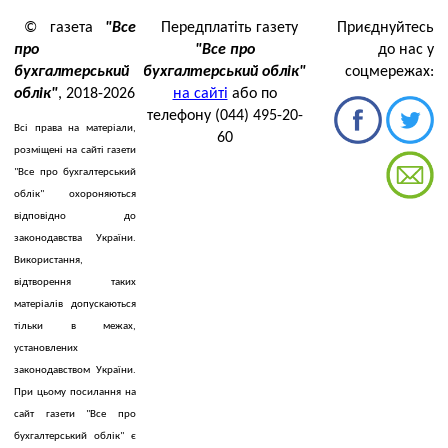
© газета
"Все
Передплатіть газету
Приєднуйтесь
про
"Все про
до нас у
бухгалтерський
бухгалтерський облік"
соцмережах:
облік"
, 2018-2026
на сайті
або по
телефону (044) 495-20-
Всі права на матеріали,
60
розміщені на сайті газети
"Все про бухгалтерський
облік" охороняються
відповідно до
законодавства України.
Використання,
відтворення таких
матеріалів допускаються
тільки в межах,
установлених
законодавством України.
При цьому посилання на
сайт газети "Все про
бухгалтерський облік" є