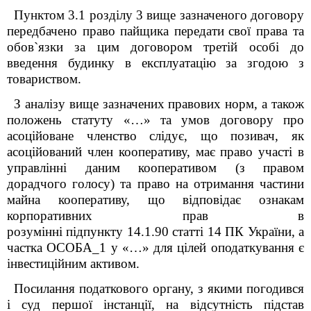
Пунктом 3.1 розділу 3 вище зазначеного договору
передбачено право
пайщика передати
свої права та
обов`язки за цим договором третій особі до
введення будинку в експлуатацію за згодою з
товариством.
З аналізу вище зазначених правових норм, а також
положень статуту «
…
» та умов договору про
асоційоване членство слідує, що позивач, як
асоційований член кооперативу, має право участі в
управлінні даним кооперативом (з правом
дорадчого голосу) та право на отримання частини
майна кооперативу, що відповідає ознакам
корпоративних прав в
розумінні підпункту 14.1.90 статті 14 ПК України, а
частка ОСОБА_1 у «
…
» для цілей оподаткування є
інвестиційним активом.
Посилання податкового органу, з якими погодився
і суд першої інстанції, на відсутність підстав