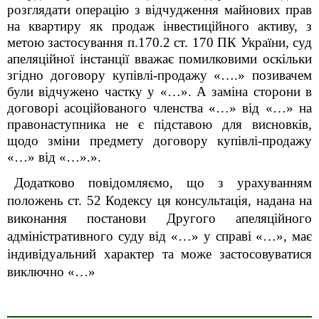
розглядати операцію з відчудження майнових прав
на квартиру як продаж інвестиційного активу, з
метою застосування п.
170.2
ст.
170 ПК України
, суд
апеляційної інстанції вважає помилковими оскільки
згідно договору купівлі-продажу
«….»
позивачем
були відчужено частку у «
…
». А заміна сторони в
договорі асоційованого членства
«…»
від
«…»
на
правонаступника не є підставою для висновків,
щодо зміни предмету договору купівлі-продажу
«…»
від
«…»
.
».
Додатково повідомляємо, що з урахуванням
положень ст. 52 Кодексу ця консультація, надана на
виконання постанови Другого апеляційного
адміністративного суду від «…» у справі «…», має
індивідуальний характер та може застосовуватися
виключно «…»