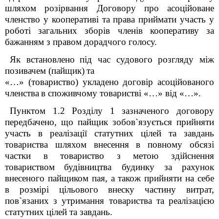
шляхом розірвання Договору про асоційоване
членство у кооперативі та права приймати участь у
роботі загальних зборів членів кооперативу за
бажанням з правом дорадчого голосу.
Як встановлено
під час судового розгляду між
позивачем (пайщик)
та
«
…
» (товариство) укладено договір асоційованого
членства
в споживчому товаристві
«…»
від
«…»
.
Пунктом 1.2 Розділу 1 зазначеного договору
передбачено, що пайщик зобов`язується прийняти
участь в реалізації статутних цілей та завдань
товариства шляхом внесення в повному обсязі
частки в товариство з метою здійснення
товариством
будівництва будинку за рахунок
внесеного пайщиком пая, а також прийняти на себе
в розмірі цільового внеску частину витрат,
пов`язаних з утримання товариства та реалізацією
статутних цілей та завдань.