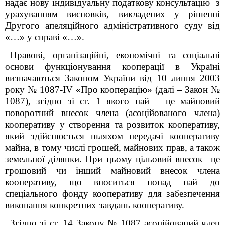
надає нову індивідуальну податкову консультацію з
урахуванням висновків, викладених у рішенні
Другого апеляційного адміністративного суду від
«…» у справі «…».
Правові, організаційні, економічні та соціальні
основи функціонування кооперації в Україні
визначаються Законом України від 10 липня 2003
року № 1087-
IV
«Про кооперацію» (далі – Закон №
1087), згідно зі ст. 1 якого пай –
це
майновий
поворотний внесок члена (асоційованого члена)
кооперативу у створення та розвиток кооперативу,
який здійснюється шляхом передачі кооперативу
майна, в тому числі грошей, майнових прав, а також
земельної ділянки. При цьому цільовий внесок –це
грошовий чи інший майновий внесок члена
кооперативу, що вноситься понад пай до
спеціального фонду кооперативу для забезпечення
виконання конкретних завдань кооперативу.
Згідно зі ст. 14 Закону № 1087 асоційований член