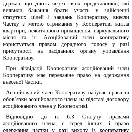
держав, що діють через своїх представників, які
виявили бажання брати участь у здійсненні
статутних цілей і завдань Кооперативу, внесли
Частку з метою отримання у Кооперативі житла
квартири, нежитлового приміщення, паркувального
місця та ін.
Асоційований член кооперативу
користується правом дорадчого голосу у разі
присутності на засіданнях органу управління
Кооперативу.
П
ри ліквідації Кооперативу асоційований член
Кооперативу має переважне право на одержання
внесеної Частки.
Асоційований член Кооперативу набуває права та
обов`язки асоційованого члена на підставі договору
асоційованого члена у Кооперативі.
Відповідно до п.
6.3 Статуту правами
асоційованого члена, є серед інших, і право
одержання частки у разі виходу із кооперативу