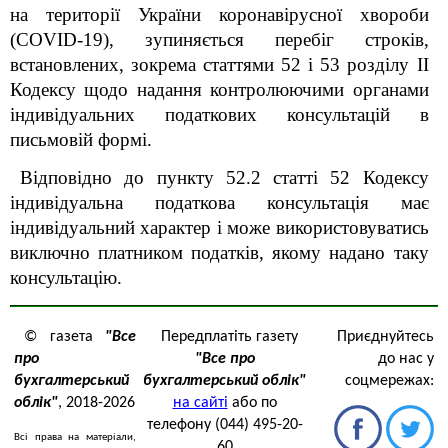
на території України коронавірусної хвороби
(COVID-19), зупиняється перебіг строків,
встановлених, зокрема статтями 52 і 53 розділу II
Кодексу щодо надання контролюючими органами
індивідуальних податкових консультацій в
письмовій формі.
Відповідно до пункту 52.2 статті 52 Кодексу
індивідуальна податкова консультація має
індивідуальний характер і може використовуватись
виключно платником податків, якому надано таку
консультацію.
© газета
"Все
Передплатіть газету
Приєднуйтесь
про
"Все про
до нас у
бухгалтерський
бухгалтерський облік"
соцмережах:
облік"
, 2018-2026
на сайті
або по
телефону (044) 495-20-
Всі права на матеріали,
60