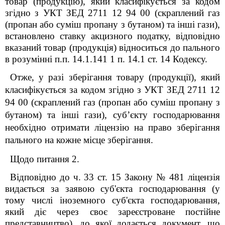
товар (продукцію), який класифікується за кодом
згідно з УКТ ЗЕД 2711 12 94 00 (скраплений газ
(пропан або суміш пропану з бутаном) та інші гази),
встановлено ставку акцизного податку, відповідно
вказаний товар (продукція) відноситься до пального
в розумінні п.п. 14.1.141
1
п. 14.1 ст. 14 Кодексу.
Отже, у разі зберігання товару (продукції), який
класифікується за кодом згідно з УКТ ЗЕД 2711 12
94 00 (скраплений газ (пропан або суміш пропану з
бутаном) та інші гази), суб’єкту господарювання
необхідно отримати ліцензію на право зберігання
пального на кожне місце зберігання.
Щодо питання 2.
Відповідно до ч. 33 ст. 15 Закону № 481 ліцензія
видається за заявою суб'єкта господарювання (у
тому числі іноземного суб'єкта господарювання,
який діє через своє зареєстроване постійне
представництво), до якої додається документ, що