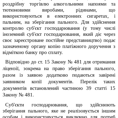
роздрібну торгівлю алкогольними напоями та
тютюновими виробами, рідинами, що
використовуються в електронних сигаретах, і
пальним, на зберігання пального. Для здійснення
контролю суб'єкт господарювання (у тому числі
іноземний суб'єкт господарювання, який діє через
своє зареєстроване постійне представництво) подає
зазначеному органу копію платіжного доручення з
відміткою банку про сплату.
Відповідно до ст. 15 Закону № 481
для отримання
ліцензії, зокрема на право зберігання пального,
разом із заявою додатково подаються завірені
заявником копії документів. Перелік таких
документів встановлений частиною 39 статті 15
Закону № 481.
Суб'єкти господарювання, що здійснюють
зберігання пального, яке не реалізовується іншим
особам і використовується виключно для потреб