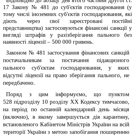
Відповідно до абзацу дев`ятого частини другої ст.
17 Закону № 481 до суб'єктів господарювання (у
тому числі іноземних суб'єктів господарювання, які
діють через свої зареєстровані постійні
представництва) застосовуються фінансові санкції у
вигляді штрафів у разізберігання пального без
наявності ліцензії – 500 000 гривень.
Законом № 481 застосування фінансових санкцій
постачальникам за постачання підакцизного
пального суб'єктам господарювання, у яких
відсутні ліцензії на право зберігання пального, не
передбачено.
Поряд з цим інформуємо, що пунктом
52
8
підрозділу 10 розділу XX Кодексу тимчасово,
на період по останній календарний день місяця
(включно), в якому завершується дія карантину,
встановленого Кабінетом Міністрів України на всій
території України з метою запобігання поширенню