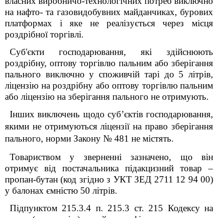
власних виробничо-технологічних потреб виключно
на нафто- та газовидобувних майданчиках, бурових
платформах і яке не реалізується через місця
роздрібної торгівлі.
Суб'єкти господарювання, які здійснюють
роздрібну, оптову торгівлю пальним або зберігання
пального виключно у споживчій тарі до 5 літрів,
ліцензію на роздрібну або оптову торгівлю пальним
або ліцензію на зберігання пального не отримують.
Інших виключень щодо суб
’
єктів господарювання,
якими не отримуються ліцензії на право зберігання
пального, норми Закону № 481 не містять.
Товариством у зверненні зазначено, що він
отримує від постачальника підакцизний товар –
пропан-бутан (код згідно з УКТ ЗЕД 2711 12 94 00)
у балонах ємністю 50 літрів.
Підпунктом 215.3.4 п. 215.3 ст. 215 Кодексу на