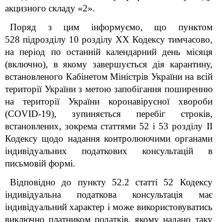
акцизного складу «2».
Поряд з цим інформуємо, що пунктом
52
8
підрозділу 10 розділу XX Кодексу тимчасово,
на період по останній календарний день місяця
(включно), в якому завершується дія карантину,
встановленого Кабінетом Міністрів України на всій
території України з метою запобігання поширенню
на території України коронавірусної хвороби
(COVID-19), зупиняється перебіг строків,
встановлених, зокрема статтями 52 і 53 розділу II
Кодексу щодо надання контролюючими органами
індивідуальних податкових консультацій в
письмовій формі.
Відповідно до пункту 52.2 статті 52 Кодексу
індивідуальна податкова консультація має
індивідуальний характер і може використовуватись
виключно платником податків, якому надано таку