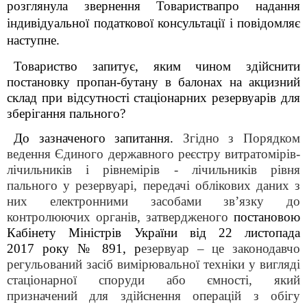
розглянула звернення Товариствапро надання
індивідуальної податкової консультації і повідомляє
наступне.
Товариство запитує, яким чином здійснити
постановку пропан-бутану в балонах на акцизний
склад при відсутності стаціонарних резервуарів для
зберігання пального?
До зазначеного запитання.
Згідно з Порядком
ведення Єдиного державного реєстру витратомірів-
лічильників і рівнемірів - лічильників рівня
пального у резервуарі, передачі облікових даних з
них електронними засобами зв’язку до
контролюючих органів, затвердженого
постановою
Кабінету Міністрів України від
22 листопада
2017 року № 891, р
езервуар – це законодавчо
регульований засіб вимірювальної техніки у вигляді
стаціонарної споруди або ємності, який
призначений для здійснення операцій з обігу