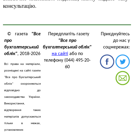
консультацію.
© газета
"Все
Передплатіть газету
Приєднуйтесь
про
"Все про
до нас у
бухгалтерський
бухгалтерський облік"
соцмережах:
облік"
, 2018-2026
на сайті
або по
телефону (044) 495-20-
Всі права на матеріали,
60
розміщені на сайті газети
"Все про бухгалтерський
облік" охороняються
відповідно до
законодавства України.
Використання,
відтворення таких
матеріалів допускаються
тільки в межах,
установлених