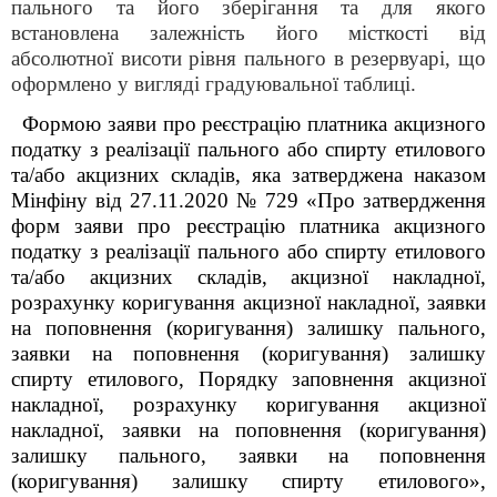
пального та його зберігання та для якого
встановлена залежність його місткості від
абсолютної висоти рівня пального в
резервуар
і, що
оформлено у вигляді градуювальної таблиці.
Формою заяви про реєстрацію платника акцизного
податку з реалізації пального або спирту етилового
та/або акцизних складів, яка затверджена наказом
Мінфіну від 27.11.2020 № 729 «Про затвердження
форм заяви про реєстрацію платника акцизного
податку з реалізації пального або спирту етилового
та/або акцизних складів, акцизної накладної,
розрахунку коригування акцизної накладної, заявки
на поповнення (коригування) залишку пального,
заявки на поповнення (коригування) залишку
спирту етилового, Порядку заповнення акцизної
накладної, розрахунку коригування акцизної
накладної, заявки на поповнення (коригування)
залишку пального, заявки на поповнення
(коригування) залишку спирту етилового»,