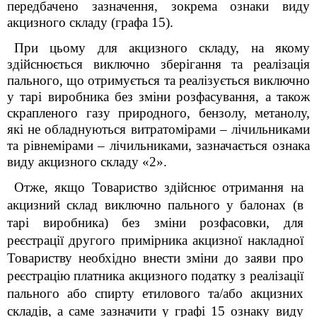
передбачено зазначення, зокрема ознаки виду
акцизного складу (графа 15).
При цьому для акцизного складу, на якому
здійснюється виключно зберігання та реалізація
пального, що отримується та реалізується виключно
у тарі виробника без зміни розфасування, а також
скрапленого газу природного, бензолу, метанолу,
які не обладнуються витратомірами – лічильниками
та рівнемірами – лічильниками, зазначається ознака
виду акцизного складу «2».
Отже, якщо Товариство здійснює отримання на
акцизний склад виключно пального у балонах (в
тарі виробника) без зміни розфасовки, для
реєстрації другого примірника акцизної накладної
Товариству необхідно внести зміни до заяви про
реєстрацію платника акцизного податку з реалізації
пального або спирту етилового та/або акцизних
складів, а саме зазначити у графі 15 ознаку виду