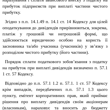
нарахування і сплати авансового внеску з податку на
прибуток підприємств при виплаті частини чистого
прибутку.
Згідно з п.п. 14.1.49 п. 14.1 ст. 14 Кодексу для цілей
оподаткування до дивідендів прирівнюються, зокрема,
платіж у грошовій чи негрошовій формі, що
здійснюється юридичною особою на користь її
засновника та/або учасника (учасників) у зв’язку з
розподілом чистого прибутку (його частини).
Порядок сплати податкового зобов’язання з податку
на прибуток при виплаті дивідендів визначено п. 57.1
1
ст. 57 Кодексу.
Відповідно до п.п. 57.1
1
.2 п. 57.1.
1
ст. 57 Кодексу
крім випадків, передбачених п.п. 57.1
1
.3 цього
пункту, емітент корпоративних прав, який приймає
рішення про виплату дивідендів своїм акціонерам
(власникам), нараховує та вносить до бюджету