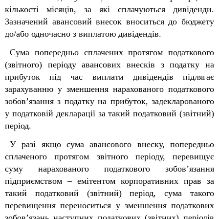
кількості місяців, за які сплачуються дивіденди.
Зазначений авансовий внесок вноситься до бюджету
до/або одночасно з виплатою дивідендів.
Сума попередньо сплачених протягом податкового
(звітного) періоду авансових внесків з податку на
прибуток під час виплати дивідендів підлягає
зарахуванню у зменшення нарахованого податкового
зобов’язання з податку на прибуток, задекларованого
у податковій декларації за такий податковий (звітний)
період.
У разі якщо сума авансового внеску, попередньо
сплаченого протягом звітного періоду, перевищує
суму нарахованого податкового зобов’язання
підприємством
–
емітентом корпоративних прав за
такий податковий (звітний) період, сума такого
перевищення переноситься у зменшення податкових
зобов’язань наступних податкових (звітних) періодів