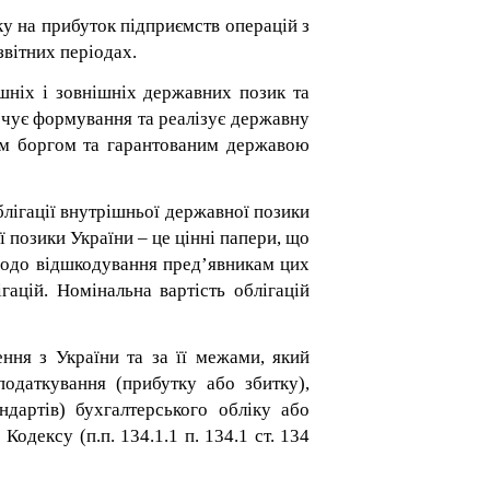
у на прибуток підприємств операцій з
 звітних періодах.
шніх і зовнішніх державних позик та
ечує формування та реалізує державну
ним боргом та гарантованим державою
блігації внутрішньої державної позики
ої позики України
–
це цінні папери, що
щодо відшкодування пред’явникам цих
гацій. Номінальна вартість облігацій
ння з України та за її межами, який
одаткування (прибутку або збитку),
ндартів) бухгалтерського обліку або
одексу (п.п. 134.1.1 п. 134.1 ст. 134