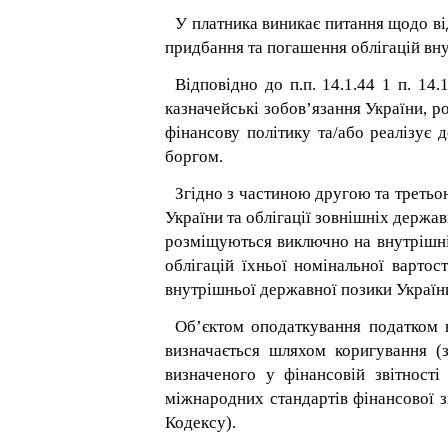
У платника виникає питання щодо ві
придбання та погашення облігацій вн
Відповідно до п.п. 14.1.44
1
п. 14.
казначейські зобов’язання України, 
фінансову політику та/або реалізує
боргом.
Згідно з частиною другою та третьою
України та облігації зовнішніх держа
розміщуються виключно на внутрішні
облігацій їхньої номінальної вартос
внутрішньої державної позики України
Об’єктом оподаткування податком 
визначається шляхом коригування (
визначеного у фінансовій звітності
міжнародних стандартів фінансової зв
Кодексу).