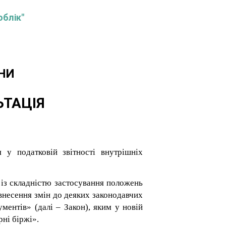
облік"
НИ
ЬТАЦІЯ
у податковій звітності внутрішніх
а із складністю застосування положень
внесення змін до деяких законодавчих
ментів» (далі – Закон), яким у новій
рні біржі».