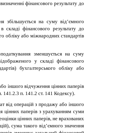
визначенні фінансового результату до
ння збільшується на суму від’ємного
в складі фінансового результату до
ого обліку або міжнародних стандартів
оподаткування зменшується на суму
відображеного у складі фінансового
дартів) бухгалтерського обліку або
або іншого відчуження цінних паперів
141.2.3 п. 141.2 ст. 141 Кодексу).
тат від операцій з продажу або іншого
ня цінних паперів з урахуванням суми
реоцінки цінних паперів, не врахованих
цій), сума такого від’ємного значення
аперів зменшує загальний фінансовий