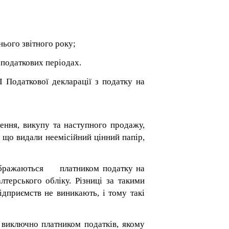
нього звітного року;
 податкових періодах.
І Податкової д
екларації з податку на
ення, викупу та наступного продажу,
, що видали неемісійний цінний папір,
ідображаються платником податку на
терського обліку. Різниці за такими
дприємств не виникають, і тому такі
 виключно платником податків, якому