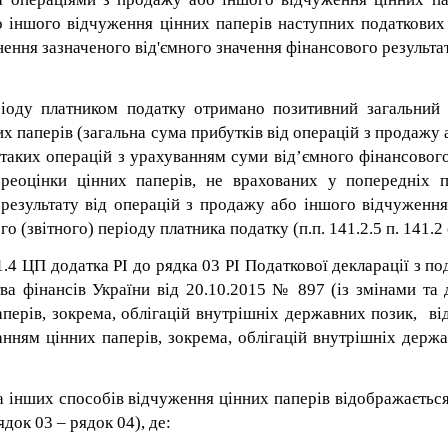
о іншого відчуження цінних паперів наступних податкових 
ення зазначеного від'ємного значення фінансового результа
ріоду платником податку отримано позитивний загальний 
 паперів (загальна сума прибутків від операцій з продажу
таких операцій з урахуванням суми від’ємного фінансового
ереоцінки цінних паперів, не врахованих у попередніх п
 результату від операцій з продажу або іншого відчуження
 (звітного) періоду платника податку (п.п. 141.2.5 п. 141.2 
1.4 ЦП додатка РІ до рядка 03 РІ Податкової д
екларації з п
ва фінансів України від 20.10.2015 № 897 (із змінами та
перів, зокрема, облігацій внутрішніх державних позик, від
банням цінних паперів, зокрема, облігацій внутрішніх дер
 інших способів відчуження цінних паперів відображається 
док 03 – рядок 04), де: