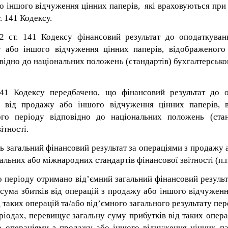
о іншого відчуження цінних паперів, які враховуються при 
. 141 Кодексу.
1.2 ст. 141 Кодексу фінансовий результат до оподаткува
у або іншого відчуження цінних паперів, відображеного 
відно до національних положень (стандартів) бухгалтерськ
 141 Кодексу передбачено, що фінансовий результат до 
у від продажу або іншого відчуження цінних паперів, 
ого періоду відповідно до національних положень (стан
ітності.
 загальний фінансовий результат за операціями з продажу 
альних або міжнародних стандартів фінансової звітності (п.п. 
го періоду отримано від’ємний загальний фінансовий резуль
 сума збитків від операцій з продажу або іншого відчужен
 таких операцій та/або від’ємного загального результату пе
ріодах, перевищує загальну суму прибутків від таких опера
за операціями з продажу або іншого відчуження цінних п