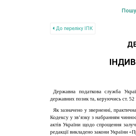
Пошук
До переліку IПК
Д
ІНДИВ
Державна податкова служба Украї
державних позик та, керуючись ст. 52 
Як зазначено у зверненні, практичн
Кодексу у зв’язку з набранням чинно
актів України щодо спрощення залуче
редакції викладено закони України «Пр