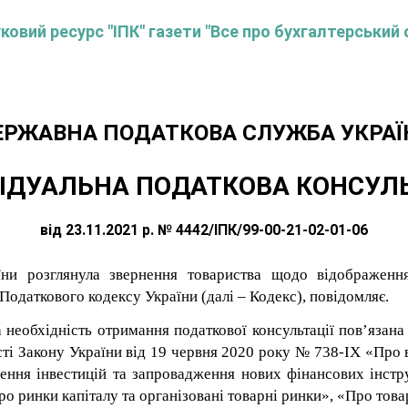
овий ресурс "ІПК" газети "Все про бухгалтерський 
ЕРЖАВНА ПОДАТКОВА СЛУЖБА УКРАЇ
ІДУАЛЬНА ПОДАТКОВА КОНСУЛ
від 23.11.2021 р. № 4442/ІПК/99-00-21-02-01-06
ни розглянула звернення товариства щодо відображення 
Податкового кодексу України (далі – Кодекс), повідомляє.
а необхідність отримання податкової консультації пов’язан
сті Закону України від 19 червня 2020 року № 738-ІХ «Про 
ння інвестицій та запровадження нових фінансових інстру
о ринки капіталу та організовані товарні ринки», «Про това