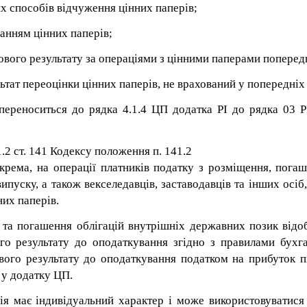
их способів відчуження цінних паперів;
банням цінних паперів;
ового результату за операціями з цінними паперами поперед
льтат переоцінки цінних паперів, не врахований у попередніх
 переноситься до рядка 4.1.4 ЦП додатка РІ
до рядка 03 Р
1.2 ст. 141 Кодексу положення п. 141.2
крема, на операції платників податку з розміщення, погаш
випуску, а також векселедавців, заставодавців та інших осіб
них паперів.
я та погашення облігацій внутрішніх державних позик в
о результату до оподаткування згідно з правилами бухгал
вого результату до оподаткування податком на прибуток пі
 у додатку ЦП.
ція має індивідуальний характер і може використовуватися