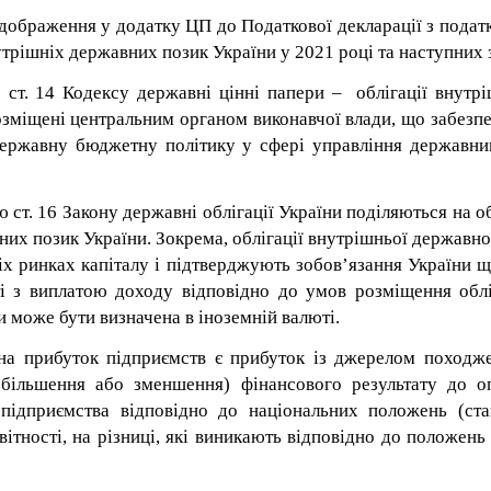
дображення у додатку ЦП до Податкової декларації з податк
утрішніх державних позик України у 2021 році та наступних
1 ст. 14 Кодексу державні цінні папери
–
облігації внутрі
розміщені центральним органом виконавчої влади, що забезп
 державну бюджетну політику у сфері управління держав
 ст. 16 Закону державні облігації України поділяються на о
вних позик України. Зокрема, облігації внутрішньої державн
х ринках капіталу і підтверджують зобов’язання України 
ті з виплатою доходу відповідно до умов розміщення облі
 може бути визначена в іноземній валюті.
на прибуток підприємств є прибуток із джерелом походже
збільшення або зменшення) фінансового результату до оп
 підприємства відповідно до національних положень (ста
ітності, на різниці, які виникають відповідно до положень К