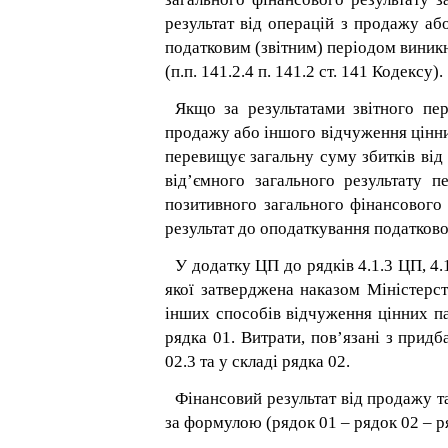
результат від операцій з продажу аб
податковим (звітним) періодом виникн
(п.п. 141.2.4 п. 141.2 ст. 141 Кодексу).
Якщо за результатами звітного пе
продажу або іншого відчуження цінних
перевищує загальну суму збитків від 
від’ємного загального результату п
позитивного загального фінансового
результат до оподаткування податкового
У додатку ЦП до рядків 4.1.3 ЦП, 4.
якої затверджена наказом Міністерст
інших способів відчуження цінних па
рядка 01. Витрати, пов’язані з прид
02.3 та у складі рядка 02.
Фінансовий результат від продажу та
за формулою (рядок 01 – рядок 02 – ря