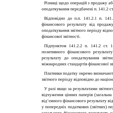
Різниці щодо операцій з продажу аб
оподаткування передбачені п. 141.2 ст
Відповідно до п.п. 141.2.1 п. 14
фінансового результату від продаж
оподаткування звітного періоду відпо
фінансової звітності.
Підпунктом 141.2.2 п. 141.2 ст.
позитивного фінансового результат
результату до оподаткування звітн
міжнародних стандартів фінансової зв
Платники податку окремо визначають
звітного періоду відповідно до націон
У разі якщо за результатами звітно
відчуження цінних паперів (загальна
від’ємного фінансового результату від
у попередніх податкових (звітних) пе
загального фінансового результату 