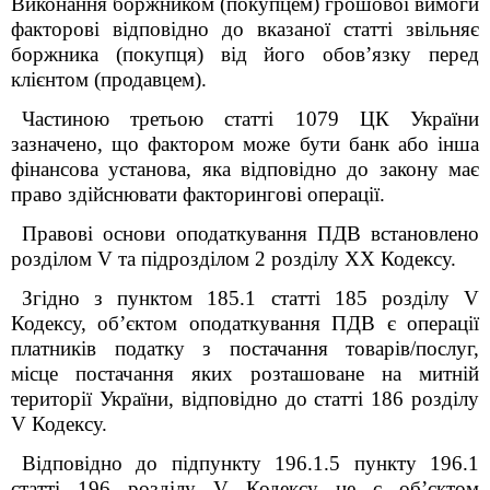
Виконання боржником (покупцем) грошової вимоги
факторові відповідно до вказаної статті звільняє
боржника (покупця) від його обов’язку перед
клієнтом (продавцем).
Частиною третьою статті 1079 ЦК України
зазначено, що фактором може бути банк або інша
фінансова установа, яка відповідно до закону має
право здійснювати факторингові операції.
Правові основи оподаткування ПДВ встановлено
розділом V та підрозділом 2 розділу XX Кодексу.
Згідно з пунктом 185.1 статті 185 розділу V
Кодексу, об’єктом оподаткування ПДВ є операції
платників податку з постачання товарів/послуг,
місце постачання яких розташоване на митній
території України, відповідно до статті 186 розділу
V Кодексу.
Відповідно до підпункту 196.1.5 пункту 196.1
статті 196 розділу V Кодексу не є об’єктом