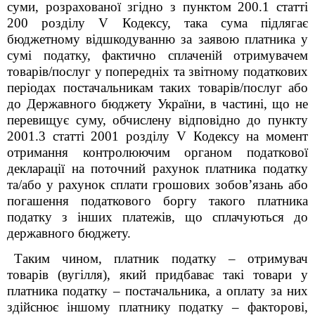
суми, розрахованої згідно з пунктом 200.1 статті
200 розділу V Кодексу, така сума підлягає
бюджетному відшкодуванню за заявою платника у
сумі податку, фактично сплаченій отримувачем
товарів/послуг у попередніх та звітному податкових
періодах постачальникам таких товарів/послуг або
до Державного бюджету України, в частині, що не
перевищує суму, обчислену відповідно до пункту
200
1
.3 статті 200
1
розділу V Кодексу на момент
отримання контролюючим органом податкової
декларації на поточний рахунок платника податку
та/або у рахунок сплати грошових зобов’язань або
погашення податкового боргу такого платника
податку з інших платежів, що сплачуються до
державного бюджету.
Таким чином, платник податку – отримувач
товарів (вугілля), який придбаває такі товари у
платника податку – постачальника, а оплату за них
здійснює іншому платнику податку – факторові,