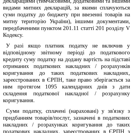
деклараціями (тимчасовими, додатковими та іншими
видами митних декларацій, за якими сплачуються
суми податку до бюджету при ввезенні товарів на
митну територію України), іншими документами,
передбаченими пунктом 201.11 статті 201 розділу V
Кодексу.
У разі якщо платник податку не включив у
відповідному звітному періоді до податкового
кредиту суму податку на додану вартість на підставі
отриманих податкових накладних / розрахунків
коригування до таких податкових накладних,
зареєстрованих в ЄРПН, таке право зберігається за
ним протягом 1095 календарних днів з дати
складення податкової накладної / розрахунку
коригування.
Суми податку, сплачені (нараховані) у зв'язку з
придбанням товарів/послуг, зазначені в податкових
накладних / розрахунках коригування до таких
податкових накладних, зареєстрованих в ЄРПН з