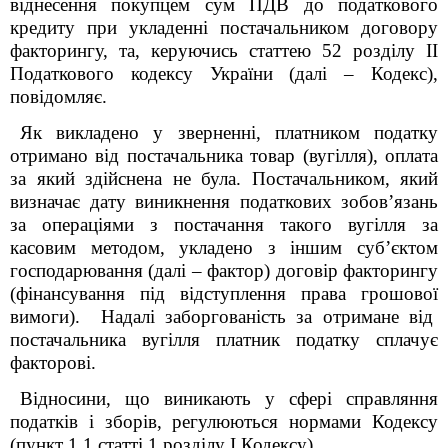
віднесення покупцем сум ПДВ до податкового
кредиту при укладенні постачальником договору
факторингу, та, керуючись статтею 52 розділу ІІ
Податкового кодексу України (далі – Кодекс),
повідомляє.
Як викладено у зверненні, платником податку
отримано від постачальника товар (вугілля), оплата
за який здійснена не була. Постачальником, який
визначає дату виникнення податкових зобов’язань
за операціями з постачання такого вугілля за
касовим методом, укладено з іншим суб’єктом
господарювання (далі – фактор) договір факторингу
(фінансування під відступлення права грошової
вимоги). Надалі заборгованість за отримане від
постачальника вугілля платник податку сплачує
факторові.
Відносини, що виникають у сфері справляння
податків і зборів, регулюються нормами Кодексу
(пункт 1.1 статті 1 розділу І Кодексу).