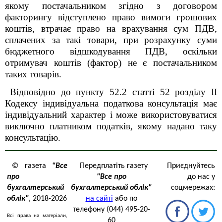
якому постачальником згідно з договором
факторингу відступлено право вимоги грошових
коштів, втрачає право на врахування сум ПДВ,
сплачених за такі товари, при розрахунку суми
бюджетного відшкодування ПДВ, оскільки
отримувач коштів (фактор) не є постачальником
таких товарів.
Відповідно до пункту 52.2 статті 52 розділу ІІ
Кодексу індивідуальна податкова консультація має
індивідуальний характер і може використовуватися
виключно платником податків, якому надано таку
консультацію.
© газета
"Все
Передплатіть газету
Приєднуйтесь
про
"Все про
до нас у
бухгалтерський
бухгалтерський облік"
соцмережах:
облік"
, 2018-2026
на сайті
або по
телефону (044) 495-20-
Всі права на матеріали,
60