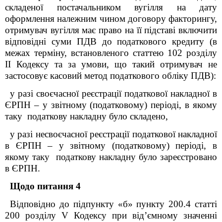
складеної постачальником вугілля на дату
оформлення належним чином договору факторингу,
отримувач вугілля має право на її підставі включити
відповідні суми ПДВ до податкового кредиту (в
межах терміну, встановленого статтею 102 розділу
ІІ Кодексу та за умови, що такий отримувач не
застосовує касовий метод податкового обліку ПДВ):
у разі своєчасної реєстрації податкової накладної в
ЄРПН – у звітному (податковому) періоді, в якому
таку податкову накладну було складено,
у разі несвоєчасної реєстрації податкової накладної
в ЄРПН – у звітному (податковому) періоді, в
якому таку податкову накладну було зареєстровано
в ЄРПН.
Щодо питання 4
Відповідно до підпункту «б» пункту 200.4 статті
200 розділу V Кодексу при від’ємному значенні