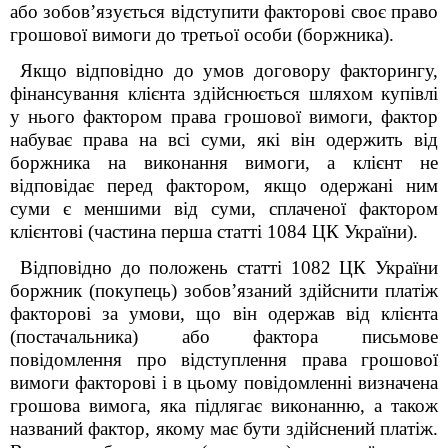
або зобов’язується відступити факторові своє право
грошової вимоги до третьої особи (боржника).
Якщо відповідно до умов договору факторингу,
фінансування клієнта здійснюється шляхом купівлі
у нього фактором права грошової вимоги, фактор
набуває права на всі суми, які він одержить від
боржника на виконання вимоги, а клієнт не
відповідає перед фактором, якщо одержані ним
суми є меншими від суми, сплаченої фактором
клієнтові (частина перша статті 1084 ЦК України).
Відповідно до положень статті 1082 ЦК України
боржник (покупець) зобов’язаний здійснити платіж
факторові за умови, що він одержав від клієнта
(постачальника) або фактора письмове
повідомлення про відступлення права грошової
вимоги факторові і в цьому повідомленні визначена
грошова вимога, яка підлягає виконанню, а також
названий фактор, якому має бути здійснений платіж.