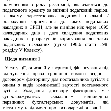
порушенням строку реєстрації, включаються до
податкового кредиту за звітний податковий період,
в якому зареєстровано податкові накладні /
розрахунки коригування до таких податкових
накладних в ЄРПН, але не пізніше ніж через 1095
календарних днів з дати складення податкових
накладних / розрахунків коригування до таких
податкових накладних (пункт 198.6 статті 198
розділу V Кодексу).
Щодо питання 1
У ситуації, описаній у зверненні, фінансування під
відступлення права грошової вимоги згідно з
договором факторингу для постачальника вугілля є
одним з видів компенсації вартості поставленого
вугілля. Укладання договору факторингу має
супроводжуватись складанням відповідних
первинних бухгалтерських документів, які
міститимуть відомості про господарські операції.