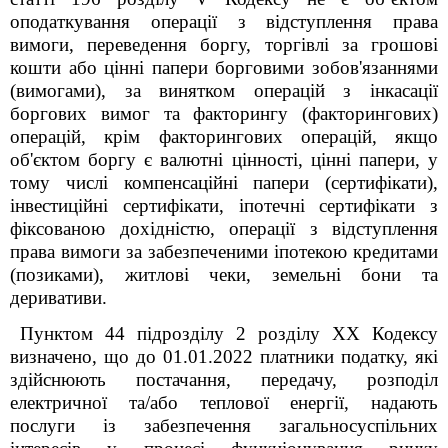
оподаткування операції з відступлення права
вимоги, переведення боргу, торгівлі за грошові
кошти або цінні папери борговими зобов'язаннями
(вимогами), за винятком операцій з інкасації
боргових вимог та факторингу (факторингових)
операцій, крім факторингових операцій, якщо
об'єктом боргу є валютні цінності, цінні папери, у
тому числі компенсаційні папери (сертифікати),
інвестиційні сертифікати, іпотечні сертифікати з
фіксованою дохідністю, операції з відступлення
права вимоги за забезпеченими іпотекою кредитами
(позиками), житлові чеки, земельні бони та
деривативи.
Пунктом 44 підрозділу 2 розділу ХХ Кодексу
визначено, що до 01.01.2022 платники податку, які
здійснюють постачання, передачу, розподіл
електричної та/або теплової енергії, надають
послуги із забезпечення загальносуспільних