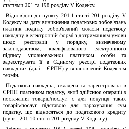
статтями 201 та 198 розділу V Кодексу.
Відповідно до пункту 201.1 статті 201 розділу V
Кодексу на дату виникнення податкових зобов'язань
платник податку зобов'язаний скласти податкову
накладну в електронній формі з дотриманням умови
щодо реєстрації у порядку, визначеному
законодавством, кваліфікованого електронного
підпису уповноваженої платником особи та
зареєструвати її в Єдиному реєстрі податкових
накладних (далі – ЄРПН) у встановлений Кодексом
термін.
Податкова накладна, складена та зареєстрована в
ЄРПН платником податку, який здійснює операції з
постачання товарів/послуг, є для покупця таких
товарів/послуг підставою для нарахування сум
податку, що відносяться до податкового кредиту
(пункт 201.10 статті 201 розділу V Кодексу).
Згідно з пунктом 198.1 статті 198 розділу V