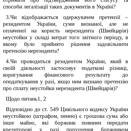
способи легалізації таких документів в Україні?
3.Чи відображається одержувачем претензії –
резидентом України, суми визнаної, але не
оплаченої на користь нерезидента (Швейцарія)
неустойки у складі витрат того звітного періоду, в
якому було прийнято рішення задовільнити
претензію нерезидента?
4.Чи проводиться резидентом України, який в
своїй діяльності застосовує податкові різниці,
коригування фінансового результату до
оподаткування у разі, якщо ним визнано претензію
про сплату неустойки нерезидента (Швейцарія)?
Щодо питань1, 2
Відповідно до ст. 549 Цивільного кодексу України
неустойкою (штрафом, пенею) є грошова сума або
інше майно, які боржник повинен передати
кредиторові у разі порушення боржником