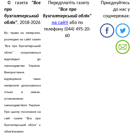
© газета
"Все
Передплатіть газету
Приєднуйтесь
про
"Все про
до нас у
бухгалтерський
бухгалтерський облік"
соцмережах:
облік"
, 2018-2026
на сайті
або по
телефону (044) 495-20-
Всі права на матеріали,
60
розміщені на сайті газети
"Все про бухгалтерський
облік" охороняються
відповідно до
законодавства України.
Використання,
відтворення таких
матеріалів допускаються
тільки в межах,
установлених
законодавством України.
При цьому посилання на
сайт газети "Все про
бухгалтерський облік" є
обов'язковим.