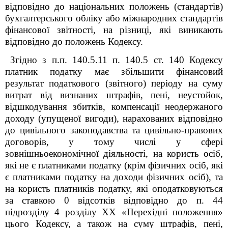
відповідно до національних положень (стандартів)
бухгалтерського обліку або міжнародних стандартів
фінансової звітності, на різниці, які виникають
відповідно до положень Кодексу.
Згідно з п.п. 140.5.11 п. 140.5 ст. 140 Кодексу
платник податку має збільшити фінансовий
результат податкового (звітного) періоду на суму
витрат від визнаних штрафів, пені, неустойок,
відшкодування збитків, компенсації неодержаного
доходу (упущеної вигоди), нарахованих відповідно
до цивільного законодавства та цивільно-правових
договорів, у тому числі у сфері
зовнішньоекономічної діяльності, на користь осіб,
які не є платниками податку (крім фізичних осіб, які
є платниками податку на доходи фізичних осіб), та
на користь платників податку, які оподатковуються
за ставкою 0 відсотків відповідно до п. 44
підрозділу 4 розділу XX «Перехідні положення»
цього Кодексу, а також на суму штрафів, пені,