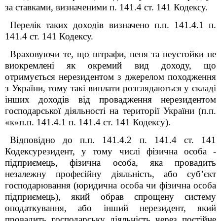
за ставками, визначеними п. 141.4 ст. 141 Кодексу.
Перелік таких доходів визначено п.п. 141.4.1 п.
141.4 ст. 141 Кодексу.
Враховуючи те, що штрафи, пеня та неустойки не
виокремлені як окремий вид доходу, що
отримується нерезидентом з джерелом походження
з України, тому такі виплати розглядаються у складі
інших доходів від провадження нерезидентом
господарської діяльності на території України (п.п.
«к»п.п. 141.4.1 п. 141.4 ст. 141 Кодексу).
Відповідно до п.п. 141.4.2 п. 141.4 ст. 141
Кодексурезидент, у тому числі фізична особа -
підприємець, фізична особа, яка провадить
незалежну професійну діяльність, або суб’єкт
господарювання (юридична особа чи фізична особа
підприємець), який обрав спрощену систему
оподаткування, або інший нерезидент, який
провадить господарську діяльність через постійне