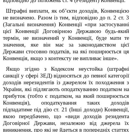
відповідно до положень ст. 4 (Резидент) Конвенції.
Штрафні виплати, як об’єкти доходів, Конвенцією
не визначено. Разом із тим, відповідно до п. 2 ст. 3
(Загальні визначення) Конвенції «при застосуванні
цієї Конвенції Договірною Державою будь-який
термін, не визначений у Конвенції, буде мати те
значення, яке він має за законодавством цієї
Держави стосовно податків, на які поширюється ця
Конвенція, якщо з контексту не випливає інше».
Якщо згідно з Кодексом неустойка (штрафні
санкції у сфері ЗЕД) відносяться до певної категорії
доходів нерезидентів із джерелом їх походження з
України, які підлягають оподаткуванню податком на
прибуток (тобто є податком, на який поширюється
Конвенція), оподаткування таких доходів
підпадатиме під дію ст. 21 (Інші доходи) Конвенції,
якою передбачено, що «види доходів резидента
Договірної Держави, незалежно від джерела їх
виникнення, про які не йдеться в попередніх статтях