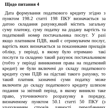
Щодо питання 4
Дата формування податкового кредиту згідно з
пунктом 198.2 статті 198 ПКУ визначається за
датою складання рахунку,який містить загальну
суму платежу, суму податку на додану вартість та
податковий номер постачальника послуг. У разі
якщо платником ПДВ, який є отримувачем послуг,
вартість яких визначається за показниками приладів
обліку, у періоді, в якому було отримано такі
послуги та складено такий рахунок постачальником
(тобто у періоді виникнення права на податковий
кредит) не були включені до складу податкового
кредиту суми ПДВ на підставі такого рахунку, то
такий платник зазначені суми податку може
включити до складу податкового кредиту шляхом
подання за звітний період, в якому виникло таке
право, уточнюючого розрахунку в порядку,
визначеному пунктом 50.1 статті 50 ПКУ (з
урахуванням строків давності, передбачених