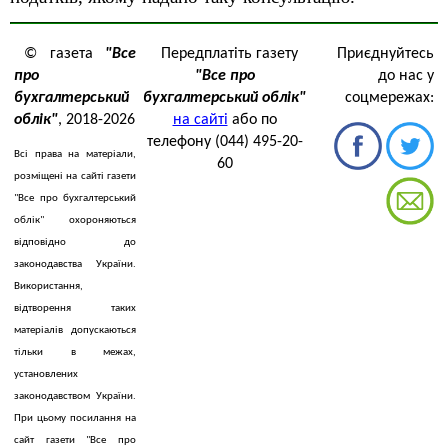
© газета
"Все
Передплатіть газету
Приєднуйтесь
про
"Все про
до нас у
бухгалтерський
бухгалтерський облік"
соцмережах:
облік"
, 2018-2026
на сайті
або по
телефону (044) 495-20-
Всі права на матеріали,
60
розміщені на сайті газети
"Все про бухгалтерський
облік" охороняються
відповідно до
законодавства України.
Використання,
відтворення таких
матеріалів допускаються
тільки в межах,
установлених
законодавством України.
При цьому посилання на
сайт газети "Все про