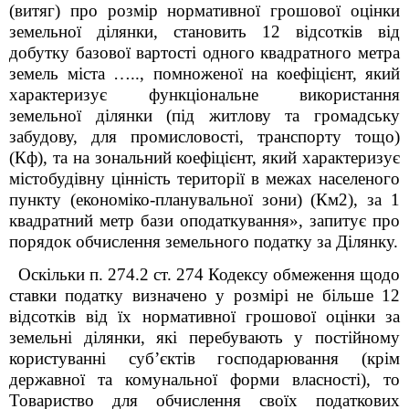
(витяг) про розмір нормативної грошової оцінки
земельної ділянки, становить 12 відсотків від
добутку базової вартості одного квадратного метра
земель міста ….., помноженої на коефіцієнт, який
характеризує функціональне використання
земельної ділянки (під житлову та громадську
забудову, для промисловості, транспорту тощо)
(Кф), та на зональний коефіцієнт, який характеризує
містобудівну цінність території в межах населеного
пункту (економіко-планувальної зони) (Км2), за 1
квадратний метр бази оподаткування», запитує про
порядок обчислення земельного податку за Ділянку.
Оскільки п. 274.2 ст. 274 Кодексу обмеження щодо
ставки податку визначено у розмірі не більше 12
відсотків від їх нормативної грошової оцінки за
земельні ділянки, які перебувають у постійному
користуванні суб’єктів господарювання (крім
державної та комунальної форми власності), то
Товариство для обчислення своїх податкових