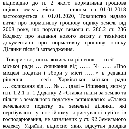
відповідно до п. 2 якого нормативна грошова
оцінка земель міста …. станом на 01.01.2018
застосовується з 01.01.2020, Товариство надало
витяг про нормативну грошову оцінку земель від
2008 року, що порушує вимоги п. 286.2 ст. 286
Кодексу про надання нового витягу з технічної
документації про нормативну грошову оцінку
Ділянки після її затвердження.
Товариство, посилаючись на рішення … сесії ……
міської ради … скликання від …… № ….. «Про
місцеві податки і збори у місті ……» в редакції
рішення … сесії Харківської міської ради
…. скликання від …. № …. (далі – Рішення), яким у
п.п. 1.2.1 п. 1 Додатку 2 «Ставки плати за землю та
пільги з земельного податку» встановлено: «Ставка
земельного податку за земельні ділянки, які
перебувають у постійному користуванні суб’єктів
господарювання, не зазначених у ст. 92 Земельного
кодексу України, відносно яких відсутня довідка