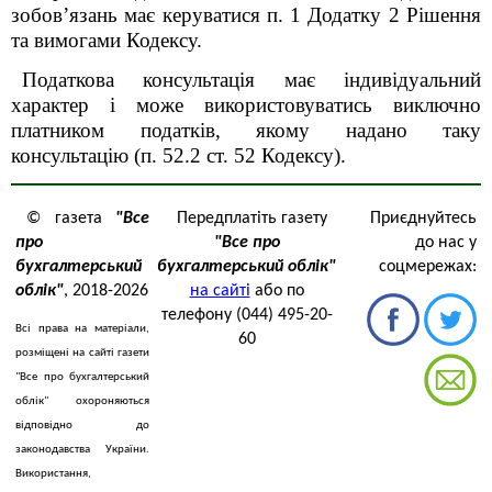
зобов’язань має керуватися п. 1 Додатку 2 Рішення
та вимогами Кодексу.
Податкова консультація має індивідуальний
характер і може використовуватись виключно
платником податків, якому надано таку
консультацію (п. 52.2 ст. 52 Кодексу).
© газета
"Все
Передплатіть газету
Приєднуйтесь
про
"Все про
до нас у
бухгалтерський
бухгалтерський облік"
соцмережах:
облік"
, 2018-2026
на сайті
або по
телефону (044) 495-20-
Всі права на матеріали,
60
розміщені на сайті газети
"Все про бухгалтерський
облік" охороняються
відповідно до
законодавства України.
Використання,