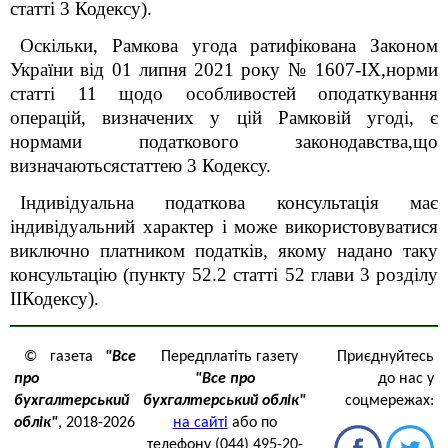
статті 3 Кодексу).
Оскільки, Рамкова угода ратифікована Законом
України від 01 липня 2021 року № 1607-IX,норми
статті 11 щодо особливостей оподаткування
операцій, визначених у цій Рамковій угоді, є
нормами податкового законодавства,що
визначаютьсястаттею 3 Кодексу.
Індивідуальна податкова консультація має
індивідуальний характер і може використовуватися
виключно платником податків, якому надано таку
консультацію (пункту 52.2 статті 52 глави 3 розділу
ІІКодексу).
© газета
"Все
Передплатіть газету
Приєднуйтесь
про
"Все про
до нас у
бухгалтерський
бухгалтерський облік"
соцмережах:
облік"
, 2018-2026
на сайті
або по
телефону (044) 495-20-