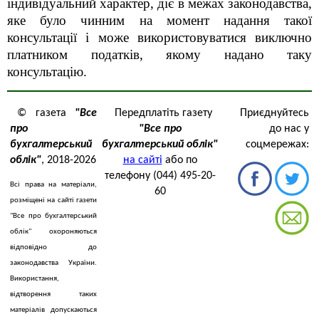
індивідуальний характер, діє в межах законодавства,
яке було чинним на момент надання такої
консультації і може використовуватися виключно
платником податків, якому надано таку
консультацію.
© газета
"Все
Передплатіть газету
Приєднуйтесь
про
"Все про
до нас у
бухгалтерський
бухгалтерський облік"
соцмережах:
облік"
, 2018-2026
на сайті
або по
телефону (044) 495-20-
Всі права на матеріали,
60
розміщені на сайті газети
"Все про бухгалтерський
облік" охороняються
відповідно до
законодавства України.
Використання,
відтворення таких
матеріалів допускаються