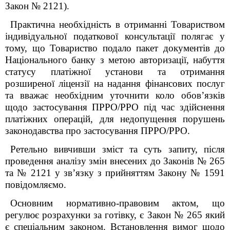
Закон № 2121).
Практична необхідність в отриманні Товариством
індивідуальної податкової консультації полягає у
тому, що Товариство подало пакет документів до
Національного банку з метою авторизації, набуття
статусу платіжної установи та отримання
розширеної ліцензії на надання фінансових послуг
та вважає необхідним уточнити коло обов’язків
щодо застосування ПРРО/РРО під час здійснення
платіжних операцій, для недопущення порушень
законодавства про застосування ПРРО/РРО.
Ретельно вивчивши зміст та суть запиту, після
проведення аналізу змін внесених до Законів № 265
та № 2121 у зв’язку з прийняттям Закону № 1591
повідомляємо.
Основним нормативно-правовим актом, що
регулює розрахунки за готівку, є Закон № 265 який
є спеціальним законом. Встановлення вимог щодо