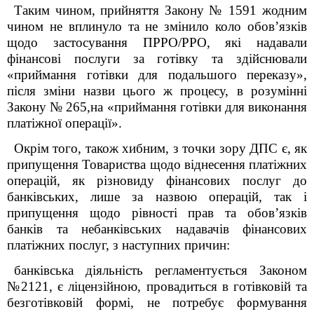
Таким чином, прийняття Закону № 1591 жодним
чином не вплинуло та не змінило коло обов’язків
щодо застосування ПРРО/РРО, які надавали
фінансові послуги за готівку та здійснювали
«приймання готівки для подальшого переказу»,
після зміни назви цього ж процесу, в розумінні
Закону № 265,на «приймання готівки для виконання
платіжної операції».
Окрім того, також хибним, з точки зору ДПС є, як
припущення Товариства щодо віднесення платіжних
операцій, як різновиду фінансових послуг до
банківських, лише за назвою операцій, так і
припущення щодо рівності прав та обов’язків
банків та небанківських надавачів фінансових
платіжних послуг, з наступних причин:
банківська діяльність регламентується Законом
№2121, є ліцензійною, провадиться в готівковій та
безготівковій формі, не потребує формування