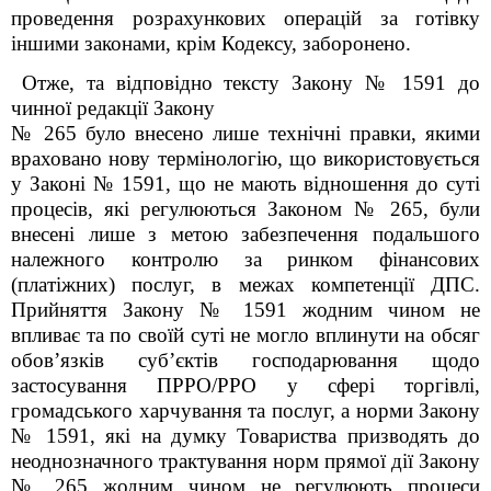
проведення розрахункових операцій за готівку
іншими законами, крім Кодексу, заборонено.
Отже, та відповідно тексту Закону № 1591 до
чинної редакції Закону
№ 265 було внесено лише технічні правки, якими
враховано нову термінологію, що використовується
у Законі № 1591, що не мають відношення до суті
процесів, які регулюються Законом № 265, були
внесені лише з метою забезпечення подальшого
належного контролю за ринком фінансових
(платіжних) послуг, в межах компетенції ДПС.
Прийняття Закону № 1591 жодним чином не
впливає та по своїй суті не могло вплинути на обсяг
обов’язків суб’єктів господарювання щодо
застосування ПРРО/РРО у сфері торгівлі,
громадського харчування та послуг, а норми Закону
№ 1591, які на думку Товариства призводять до
неоднозначного трактування норм прямої дії Закону
№ 265 жодним чином не регулюють процеси