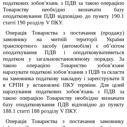
податкових зобов’язань з ПДВ за такою операцією
Товариству необхідно визначати базу
оподатковування ПДВ відповідно до пункту 190.1
статті 190
розділу
V
ПКУ.
Операція Товариства з постачання (продажу)
замовнику на митній території України
транспортного засобу (автомобіля) є об’єктом
оподаткування ПДВ і оподатковуватиметься
податком у загальновстановленому порядку. За
такою операцією Товариство зобов’язане
нарахувати податкові зобов’язання з ПДВ та скласти
на замовника податкову накладну і зареєструвати її
в ЄРПН у встановлені ПКУ терміни. Для цілей
нарахування податкових зобов’язань з ПДВ за
такою операцією Товариству необхідно визначати
базу оподатковування ПДВ відповідно до пункту
188.1 статті 188
розділу
V
ПКУ.
Операція Товариства з постачання замовнику