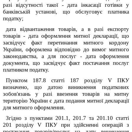
разі відсутності такої - дата інкасації готівки у
банківській установі, що обслуговує платника
податку;
дата відвантаження товарів, а в разі експорту
товарів - дата оформлення митної декларації, що
засвідчує факт перетинання митного кордону
України, оформлена відповідно до вимог митного
законодавства, а для послуг - дата оформлення
документа, що засвідчує факт постачання послуг
платником податку.
Пунктом 187.8 статті 187 розділу
V
ПКУ
визначено, що датою виникнення податкових
зобов'язань у разі ввезення товарів на митну
територію України є дата подання митної декларації
для митного оформлення.
Згідно з пунктами 201.1, 201.7 та 201.10 статті
201 розділу V ПКУ при здійсненні операцій з
постачання товарів/послуг на дату виникнення