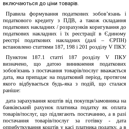
включаються до ціни товарів.
Правила формування податкових зобов’язань і
податкового кредиту з ПДВ, а також складання
податкових накладних / розрахунків коригування до
податкових накладних і їх реєстрації в Єдиному
реєстрі податкових накладних (далі – ЄРПН)
встановлено статтями 187, 198 і 201 розділу V ПКУ.
Пунктом 187.1 статті 187 розділу
V
ПКУ
визначено, що датою виникнення податкових
зобов'язань з постачання товарів/послуг вважається
дата, яка припадає на податковий період, протягом
якого відбувається будь-яка з подій, що сталася
раніше:
дата зарахування коштів від покупця/замовника на
банківський рахунок платника податку як оплата
товарів/послуг, що підлягають постачанню, а в разі
постачання товарів/послуг за готівку - дата
оприбуткування коштів у касі платника податку, а в