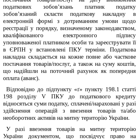
податкових зобов’язань платник податку
зобов’язаний скласти податкову накладну в
електронній формі з дотриманням умови щодо
реєстрації у порядку, визначеному законодавством,
кваліфікованого електронного підпису
уповноваженої платником особи та зареєструвати її
в ЄРПН у встановлені ПКУ терміни. Податкова
накладна складається на кожне повне або часткове
постачання товарів/послуг, а також на суму коштів,
що надійшли на поточний
рахунок як попередня
оплата (аванс).
Відповідно до
підпункту «ґ» пункту 198.1 статті
198 розділу V ПКУ до податкового кредиту
відносяться суми податку, сплачені/нараховані у разі
здійснення операцій з
ввезення товарів та/або
необоротних активів на митну територію України.
У разі ввезення товарів на митну територію
України документом, що посвідчує право на