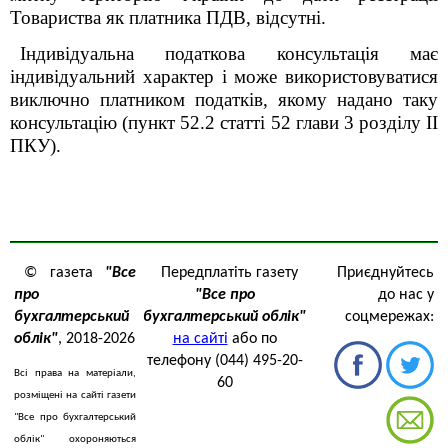
Товариства як платника ПДВ, відсутні.
Індивідуальна податкова консультація має
індивідуальний характер і може використовуватися
виключно платником податків, якому надано таку
консультацію (пункт 52.2 статті 52 глави 3 розділу ІІ
ПКУ).
© газета
"Все
Передплатіть газету
Приєднуйтесь
про
"Все про
до нас у
бухгалтерський
бухгалтерський облік"
соцмережах:
облік"
, 2018-2026
на сайті
або по
телефону (044) 495-20-
Всі права на матеріали,
60
розміщені на сайті газети
"Все про бухгалтерський
облік" охороняються