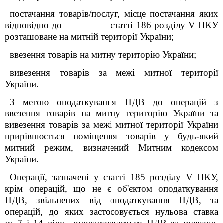
постачання товарів/послуг, місце постачання яких
відповідно до статті 186 розділу
V
ПКУ
розташоване на митній території України;
ввезення товарів на митну територію України;
вивезення товарів за межі митної території
України.
З метою оподаткування ПДВ до операцій з
ввезення товарів на митну територію України та
вивезення товарів за межі митної території України
прирівнюється поміщення товарів у будь-який
митний режим, визначений Митним кодексом
України.
Операції, зазначені у
статті 185 розділу V ПКУ,
крім операцій, що не є об'єктом оподаткування
ПДВ, звільнених від оподаткування ПДВ, та
операцій, до яких застосовується нульова ставка
та
7 і 14 відс.
, оподатковуються ПДВ за ставкою,