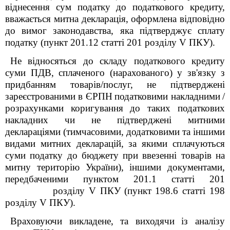
віднесення сум податку до податкового кредиту,
вважається митна декларація, оформлена відповідно
до вимог законодавства, яка підтверджує сплату
податку (пункт 201.12 статті 201 розділу V ПКУ).
Не відносяться до
складу
податкового кредиту
суми
ПДВ
, сплаченого (нарахованого) у зв'язку з
придбанням товарів/послуг, не підтверджені
зареєстрованими в ЄРПН
податковими накладними
/
розрахунками коригування
до таких податкових
накладних чи не підтверджені митними
деклараціями (тимчасовими, додатковими та іншими
видами митних декларацій, за якими сплачуються
суми податку до бюджету при ввезенні товарів на
митну територію України), іншими документами,
передбаченими пунктом 201.1 статті 201
розділу V ПКУ
(пункт 198.6 статті 198
розділу V ПКУ).
Враховуючи викладене, та виходячи із аналізу