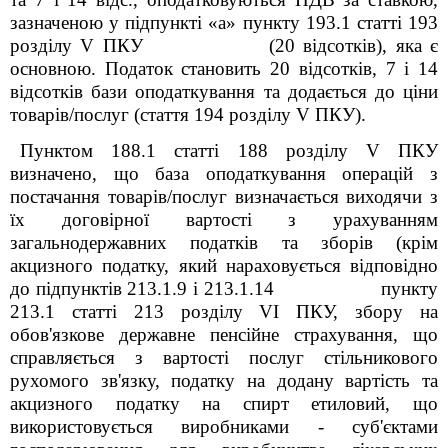
зазначеною у підпункті «а»
пункту 193.1 статті 193
розділу V ПКУ
(20 відсотків), яка є
основною.
Податок становить 20 відсотків, 7 і 14
відсотків бази оподаткування та додається до ціни
товарів/послуг
(стаття 194 розділу V ПКУ).
Пунктом 188.1 статті 188
розділу
V
ПКУ
визначено, що база оподаткування операцій з
постачання товарів/послуг визначається виходячи з
їх договірної вартості з урахуванням
загальнодержавних податків та зборів (крім
акцизного податку, який нараховується відповідно
до підпунктів 213.1.9 і 213.1.14 пункту
213.1 статті 213
розділу
V
І
ПКУ, збору на
обов'язкове державне пенсійне страхування, що
справляється з вартості послуг стільникового
рухомого зв'язку, податку на додану вартість та
акцизного податку на спирт етиловий, що
використовується виробниками - суб'єктами