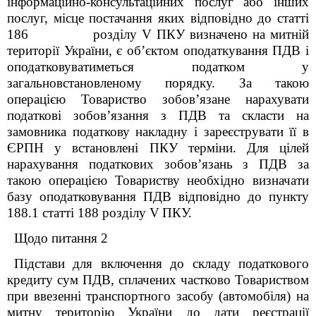
інформаційно-консультаційних послуг або інших
послуг,
місце постачання яких відповідно до статті
186 розділу
V
ПКУ визначено на митній
території України,
є об’єктом оподаткування ПДВ і
оподатковуватиметься податком у
загальновстановленому порядку. За такою
операцією Товариство зобов’язане нарахувати
податкові зобов’язання з ПДВ та скласти на
замовника податкову накладну і зареєструвати її в
ЄРПН у встановлені ПКУ терміни. Для цілей
нарахування податкових зобов’язань з ПДВ за
такою операцією Товариству необхідно визначати
базу оподатковування ПДВ відповідно до пункту
188.1 статті 188
розділу
V
ПКУ.
Щодо питання 2
Підстави для включення до складу податкового
кредиту сум ПДВ, сплачених частково Товариством
при ввезенні транспортного засобу (автомобіля) на
митну територію України до дати реєстрації