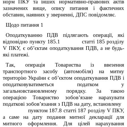
норм ПКУ та інших нормативно-правових актів
зазначених вище, опису питання і фактичних
обставин, наявних у зверненні
,
ДПС повідомляє.
Щодо питання 1
Оподаткуванню ПДВ підлягають операції, які
відповідно
пункту 185.1 статті 185 розділу
V
ПКУ, є об’єктам оподаткування ПДВ, а не будь-
які платежі.
Так, операція Товариства із ввезення
транспортного засобу (автомобіля) на митну
територію України є об’єктом оподаткування ПДВ і
оподатковуватиметься податком у
загальновстановленому порядку. За такою
операцією Товариство зобов’язане нарахувати
податкові зобов’язання з ПДВ на дату, встановлену
пунктом 187.8 статті 187 розділу
V
ПКУ,
а саме на дату подання митної декларації для
митного оформлення. Для цілей нарахування