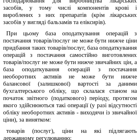
господарювання для виробництва лікарських
засобів, у тому числі компонентів крові і
вироблених з них препаратів (крім лікарських
засобів у вигляді бальзамів та еліксирів).
При цьому база оподаткування операцій з
постачання товарів/послуг не може бути нижче ціни
придбання таких товарів/послуг, база оподаткування
операцій з постачання самостійно виготовлених
товарів/послуг не може бути нижче звичайних цін, а
база оподаткування операцій з постачання
необоротних активів не може бути нижче
балансової (залишкової) вартості за даними
бухгалтерського обліку, що склалася станом на
початок звітного (податкового) періоду, протягом
якого здійснюються такі операції (у разі відсутності
обліку необоротних активів - виходячи із звичайної
ціни), за винятком:
товарів (послуг), ціни на які підлягають
державному регулюванню;