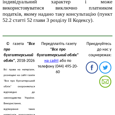
індивідуальний характер і може
використовуватися виключно платником
податків, якому надано таку консультацію (пункт
52.2 статті 52 глави 3 розділу ІІ Кодексу).
© газета
"Все
Передплатіть газету
Приєднуйтесь
про
"Все про
до нас у
бухгалтерський
бухгалтерський облік"
соцмережах:
облік"
, 2018-2026
на сайті
або по
телефону (044) 495-20-
Всі права на матеріали,
60
розміщені на сайті газети
"Все про бухгалтерський
облік" охороняються
відповідно до
законодавства України.
Використання,
відтворення таких
матеріалів допускаються