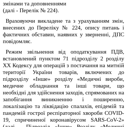
змінами та доповненнями
(далі - Перелік № 224).
Враховуючи викладене та з урахуванням змін,
внесених до Переліку № 224, опису питань і
фактичних обставин, наявних у зверненні, ДПС
повідомляє.
Режим звільнення від оподаткування ПДВ,
встановлений пунктом 71 підрозділу 2 розділу
ХХ Кодексу для операцій з постачання на митній
території України товарів, включених до
підрозділу «Інше» розділу «Медичні вироби,
медичне обладнання та інші товари, що
необхідні для здійснення заходів, спрямованих на
запобігання виникненню і поширенню,
локалізацію та ліквідацію спалахів, епідемій та
пандемій гострої респіраторної хвороби COVID-
19, спричиненої коронавірусом SARS-CoV-2»
(далі - Підрозділ «Інше» Розділу «Медичні