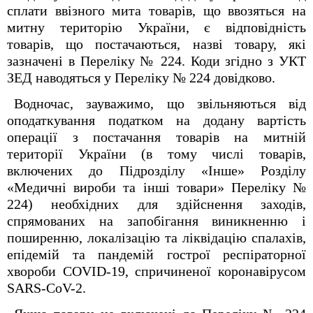
сплати ввізного мита товарів, що ввозяться на
митну територію України, є відповідність
товарів, що постачаються, назві товару, які
зазначені в Переліку № 224. Коди згідно з УКТ
ЗЕД наводяться у Переліку № 224 довідково.
Водночас, зауважимо, що звільняються від
оподаткування податком на додану вартість
операції з постачання товарів на митній
території України (в тому числі товарів,
включених до Підрозділу «Інше» Розділу
«Медичні вироби та інші товари» Переліку №
224) необхідних для здійснення заходів,
спрямованих на запобігання виникненню і
поширенню, локалізацію та ліквідацію спалахів,
епідемій та пандемій гострої респіраторної
хвороби COVID-19, спричиненої коронавірусом
SARS-CoV-2.