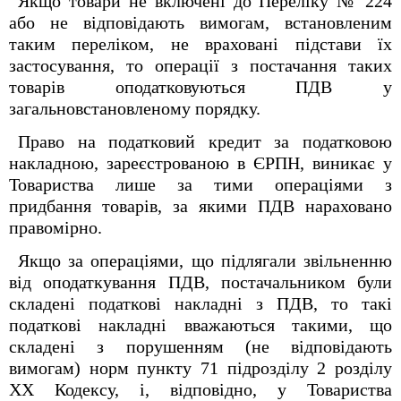
Якщо товари не включені до Переліку № 224
або не відповідають вимогам, встановленим
таким переліком, не враховані підстави їх
застосування, то операції з постачання таких
товарів оподатковуються ПДВ у
загальновстановленому порядку.
Право на податковий кредит за податковою
накладною, зареєстрованою в ЄРПН, виникає у
Товариства лише за тими операціями з
придбання товарів, за якими ПДВ нараховано
правомірно.
Якщо за операціями, що підлягали звільненню
від оподаткування ПДВ, постачальником були
складені податкові накладні з ПДВ, то такі
податкові накладні вважаються такими, що
складені з порушенням (не відповідають
вимогам) норм пункту 71 підрозділу 2 розділу
ХХ Кодексу, і, відповідно, у Товариства