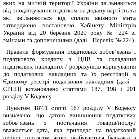
яких на митній території України звільняються
від оподаткування податком на додану вартість та
які звільняються від сплати ввізного мита
затверджено постановою Кабінету Міністрів
України від 20 березня 2020 року № 224 зі
змінами та доповненнями (далі - Перелік № 224).
Правила формування податкових зобов’язань і
податкового кредиту з ПДВ та складання
податкових накладних / розрахунків коригування
до податкових накладних та їх реєстрації в
Єдиному реєстрі податкових накладних (далі –
ЄРПН) встановлено статтями 187, 198 і 201
розділу V Кодексу.
Пунктом 187.1 статті 187 розділу V Кодексу
визначено, що датою виникнення податкових
зобов’язань з постачання товарів/послуг
вважається дата, яка припадає на податковий
період, протягом якого відбувається будь-яка з