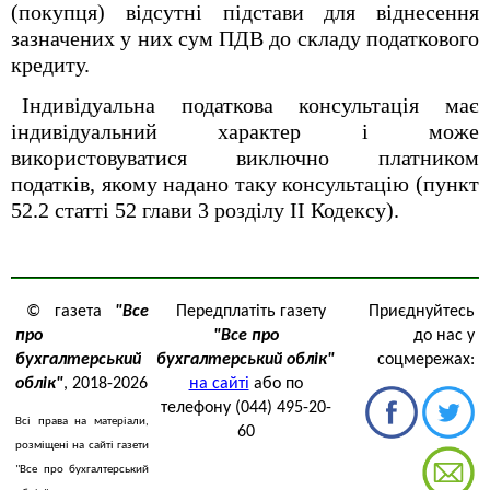
(покупця) відсутні підстави для віднесення
зазначених у них сум ПДВ до складу податкового
кредиту.
Індивідуальна податкова консультація має
індивідуальний характер і може
використовуватися виключно платником
податків, якому надано таку консультацію (пункт
52.2 статті 52 глави 3 розділу ІІ Кодексу).
© газета
"Все
Передплатіть газету
Приєднуйтесь
про
"Все про
до нас у
бухгалтерський
бухгалтерський облік"
соцмережах:
облік"
, 2018-2026
на сайті
або по
телефону (044) 495-20-
Всі права на матеріали,
60
розміщені на сайті газети
"Все про бухгалтерський