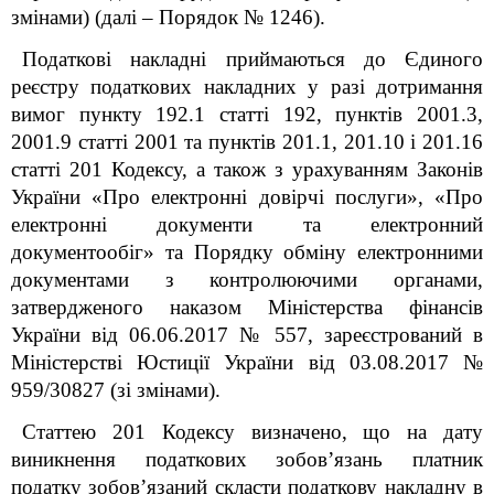
змінами) (далі – Порядок № 1246).
Податкові накладні приймаються до Єдиного
реєстру податкових накладних у разі дотримання
вимог пункту 192.1 статті 192, пунктів 200
1
.3,
200
1
.9 статті 200
1
та пунктів 201.1, 201.10 і 201.16
статті 201 Кодексу, а також з урахуванням Законів
України «Про електронні довірчі послуги», «Про
електронні документи та електронний
документообіг» та Порядку обміну електронними
документами з контролюючими органами,
затвердженого наказом Міністерства фінансів
України від 06.06.2017 № 557, зареєстрований в
Міністерстві Юстиції України від 03.08.2017 №
959/30827
(зі змінами).
Статтею 201 Кодексу визначено, що на дату
виникнення податкових зобов’язань платник
податку зобов’язаний скласти податкову накладну в