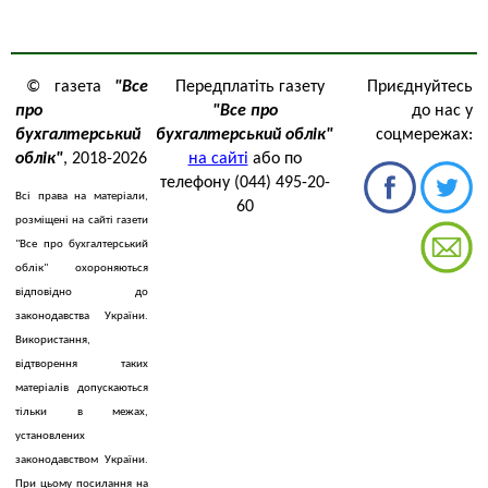
© газета
"Все
Передплатіть газету
Приєднуйтесь
про
"Все про
до нас у
бухгалтерський
бухгалтерський облік"
соцмережах:
облік"
, 2018-2026
на сайті
або по
телефону (044) 495-20-
Всі права на матеріали,
60
розміщені на сайті газети
"Все про бухгалтерський
облік" охороняються
відповідно до
законодавства України.
Використання,
відтворення таких
матеріалів допускаються
тільки в межах,
установлених
законодавством України.
При цьому посилання на