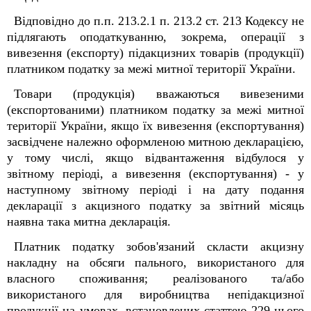
Відповідно до п.п. 213.2.1 п. 213.2 ст. 213 Кодексу не
підлягають оподаткуванню, зокрема, операції з
вивезення (експорту) підакцизних товарів (продукції)
платником податку за межі митної території України.
Товари (продукція) вважаються вивезеними
(експортованими) платником податку за межі митної
території України, якщо їх вивезення (експортування)
засвідчене належно оформленою митною декларацією,
у тому числі, якщо відвантаження відбулося у
звітному періоді, а вивезення (експортування) - у
наступному звітному періоді і на дату подання
декларації з акцизного податку за звітний місяць
наявна така митна декларація.
Платник податку зобов'язаний скласти акцизну
накладну на обсяги пального, використаного для
власного споживання; реалізованого та/або
використаного для виробництва непідакцизної
продукції на умовах, встановлених статтею 229 цього