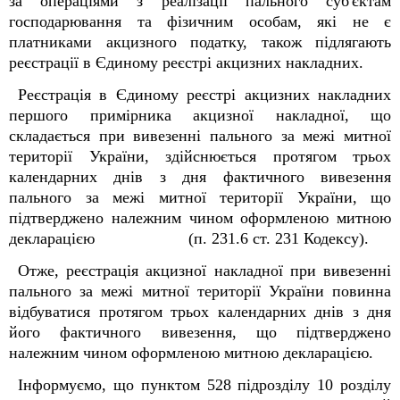
за операціями з реалізації пального суб'єктам
господарювання та фізичним особам, які не є
платниками акцизного податку, також підлягають
реєстрації в Єдиному реєстрі акцизних накладних.
Реєстрація в Єдиному реєстрі акцизних накладних
першого примірника акцизної накладної, що
складається при вивезенні пального за межі митної
території України, здійснюється протягом трьох
календарних днів з дня фактичного вивезення
пального за межі митної території України, що
підтверджено належним чином оформленою митною
декларацією (п. 231.6 ст. 231 Кодексу).
Отже, реєстрація акцизної накладної при вивезенні
пального за межі митної території України повинна
відбуватися протягом трьох календарних днів з дня
його фактичного вивезення, що підтверджено
належним чином оформленою митною декларацією.
Інформуємо, що пунктом 52
8
підрозділу 10 розділу