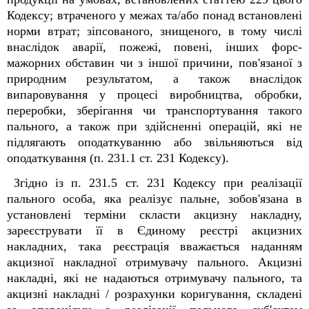
Кодексу; втраченого у межах та/або понад встановлені
норми втрат; зіпсованого, знищеного, в тому числі
внаслідок аварії, пожежі, повені, інших форс-
мажорних обставин чи з іншої причини, пов'язаної з
природним результатом, а також внаслідок
випаровування у процесі виробництва, обробки,
переробки, зберігання чи транспортування такого
пального, а також при здійсненні операцій, які не
підлягають оподаткуванню або звільняються від
оподаткування (п. 231.1 ст. 231 Кодексу).
Згідно із п. 231.5 ст. 231 Кодексу при реалізації
пального особа, яка реалізує пальне, зобов'язана в
установлені терміни скласти акцизну накладну,
зареєструвати її в Єдиному реєстрі акцизних
накладних, така реєстрація вважається наданням
акцизної накладної отримувачу пального. Акцизні
накладні, які не надаються отримувачу пального, та
акцизні накладні / розрахунки коригування, складені