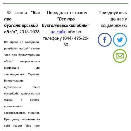
© газета
"Все
Передплатіть газету
Приєднуйтесь
про
"Все про
до нас у
бухгалтерський
бухгалтерський облік"
соцмережах:
облік"
, 2018-2026
на сайті
або по
телефону (044) 495-20-
Всі права на матеріали,
60
розміщені на сайті газети
"Все про бухгалтерський
облік" охороняються
відповідно до
законодавства України.
Використання,
відтворення таких
матеріалів допускаються
тільки в межах,
установлених
законодавством України.
При цьому посилання на
сайт газети "Все про