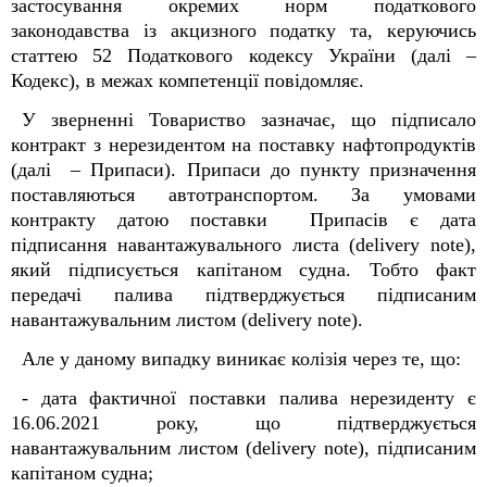
застосування окремих норм податкового
законодавства із акцизного податку та, керуючись
статтею 52 Податкового кодексу України (далі –
Кодекс), в межах компетенції повідомляє.
У зверненні Товариство зазначає, що підписало
контракт з нерезидентом на поставку нафтопродуктів
(далі – Припаси). Припаси до пункту призначення
поставляються автотранспортом. За умовами
контракту датою поставки Припасів є дата
підписання навантажувального листа (delivery note),
який підписується капітаном судна. Тобто факт
передачі палива підтверджується підписаним
навантажувальним листом (delivery note).
Але у даному випадку виникає колізія через те, що:
- дата фактичної поставки палива нерезиденту є
16.06.2021 року, що підтверджується
навантажувальним листом (delivery note), підписаним
капітаном судна;