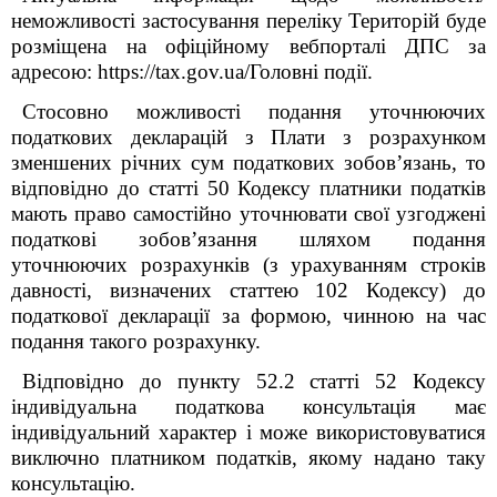
неможливості застосування переліку Територій буде
розміщена на офіційному вебпорталі ДПС
за
адресою: https://tax.gov.ua/Головні події.
Стосовно можливості подання уточнюючих
податкових декларацій з Плати з розрахунком
зменшених річних сум податкових зобов’язань, то
відповідно до статті 50 Кодексу платники податків
мають право самостійно уточнювати свої узгоджені
податкові зобов’язання шляхом подання
уточнюючих розрахунків (з урахуванням строків
давності, визначених статтею 102 Кодексу) до
податкової декларації за формою, чинною на час
подання такого розрахунку.
Відповідно до пункту 52.2 статті 52 Кодексу
індивідуальна податкова консультація має
індивідуальний характер і може використовуватися
виключно платником податків, якому надано таку
консультацію.