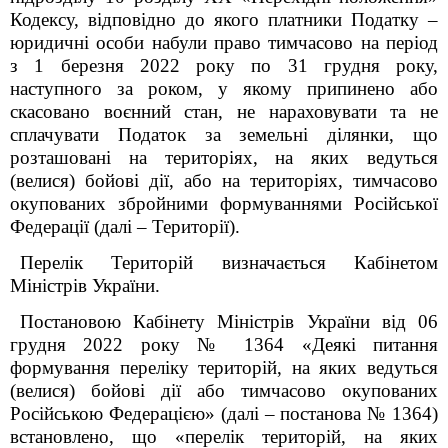
Кодексу, відповідно до якого платники Податку –
юридичні особи набули право тимчасово на період
з 1 березня 2022 року по 31 грудня року,
наступного за роком, у якому припинено або
скасовано воєнний стан, не нараховувати та не
сплачувати Податок за земельні ділянки, що
розташовані
на територіях,
на яких ведуться
(велися) бойові дії, або на територіях, тимчасово
окупованих збройними формуваннями Російської
Федерації (далі –
Території).
Перелік Територій визначається Кабінетом
Міністрів України.
Постановою Кабінету Міністрів України від 06
грудня 2022 року № 1364 «Деякі питання
формування переліку територій, на яких ведуться
(велися) бойові дії або тимчасово окупованих
Російською Федерацією» (далі – постанова № 1364)
встановлено, що «перелік територій, на яких