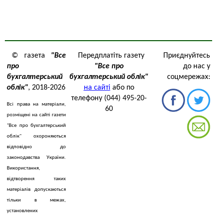
© газета
"Все
Передплатіть газету
Приєднуйтесь
про
"Все про
до нас у
бухгалтерський
бухгалтерський облік"
соцмережах:
облік"
, 2018-2026
на сайті
або по
телефону (044) 495-20-
Всі права на матеріали,
60
розміщені на сайті газети
"Все про бухгалтерський
облік" охороняються
відповідно до
законодавства України.
Використання,
відтворення таких
матеріалів допускаються
тільки в межах,
установлених