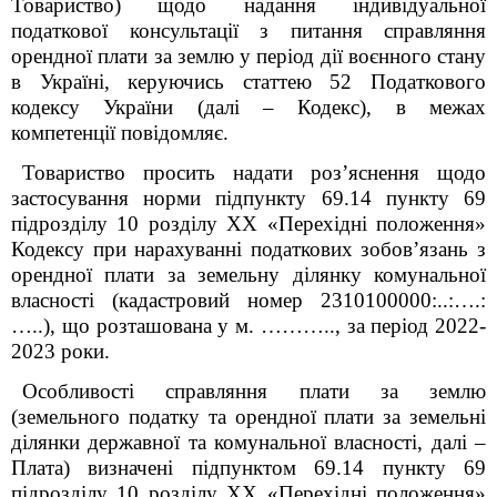
Товариство) щодо надання індивідуальної
податкової консультації
з питання справляння
орендної плати за землю у період дії воєнного стану
в Україні, керуючись статтею 52 Податкового
кодексу України (далі – Кодекс), в межах
компетенції повідомляє.
Товариство просить надати роз’яснення щодо
застосування норми підпункту 69.14 пункту 69
підрозділу 10 розділу ХХ «Перехідні положення»
Кодексу
при нарахуванні податкових зобов’язань з
орендної плати за земельну ділянку комунальної
власності (кадастровий номер 2310100000:..:….:
…..), що розташована у м. ……….., за період 2022-
2023 роки.
Особливості справляння плати за землю
(земельного податку та орендної плати за земельні
ділянки державної та комунальної власності, далі –
Плата) визначені підпунктом 69.14 пункту 69
підрозділу 10 розділу ХХ «Перехідні положення»