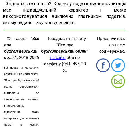
Згідно із статтею 52 Кодексу податкова консультація
має індивідуальний характер і може
використовуватися виключно платником податків,
якому надано таку консультацію.
© газета
"Все
Передплатіть газету
Приєднуйтесь
про
"Все про
до нас у
бухгалтерський
бухгалтерський облік"
соцмережах:
облік"
, 2018-2026
на сайті
або по
телефону (044) 495-20-
Всі права на матеріали,
60
розміщені на сайті газети
"Все про бухгалтерський
облік" охороняються
відповідно до
законодавства України.
Використання,
відтворення таких
матеріалів допускаються
тільки в межах,