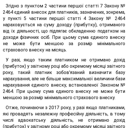
Згідно з пунктом 2 частини першої статті 7 Закону №
2464 єдиний внесок для платників, зазначених, зокрема,
у пункті 5 частини першої статті 4 Закону № 2464
нараховується на суму доходу (прибутку), отриманого
від їх діяльності, що підлягає обкладенню податком на
доходи фізичних осіб. При цьому сума єдиного внеску
не може бути меншою за розмір мінімального
страхового внеску на місяць.
У разі, якщо таким платником не отримано дохід
(прибуток) у звітному році або окремому місяці звітного
року, такий платник зобов'язаний визначити базу
нарахування, але не більше максимальної величини бази
нарахування єдиного внеску, встановленої Законом №
2464. При цьому сума єдиного внеску не може бути
меншою за розмір мінімального страхового внеску.
Отже, починаючи з 2017 року, у разі якщо платниками,
які провадять незалежну професійну діяльність, в тому
числі адвокатську діяльність, не отримано дохід
(прибуток) у звітному році або окремому місяці звітного