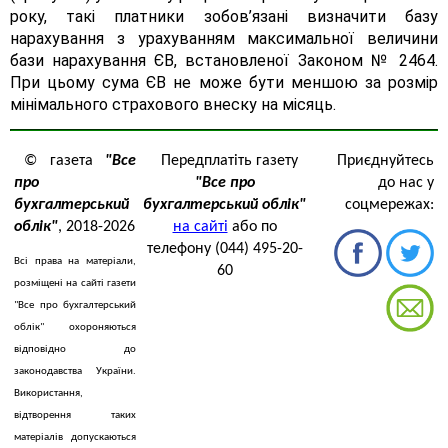
року, такі платники зобов’язані визначити базу
нарахування з урахуванням максимальної величини
бази нарахування ЄВ, встановленої Законом № 2464.
При цьому сума ЄВ не може бути меншою за розмір
мінімального страхового внеску на місяць.
© газета
"Все
Передплатіть газету
Приєднуйтесь
про
"Все про
до нас у
бухгалтерський
бухгалтерський облік"
соцмережах:
облік"
, 2018-2026
на сайті
або по
телефону (044) 495-20-
Всі права на матеріали,
60
розміщені на сайті газети
"Все про бухгалтерський
облік" охороняються
відповідно до
законодавства України.
Використання,
відтворення таких
матеріалів допускаються