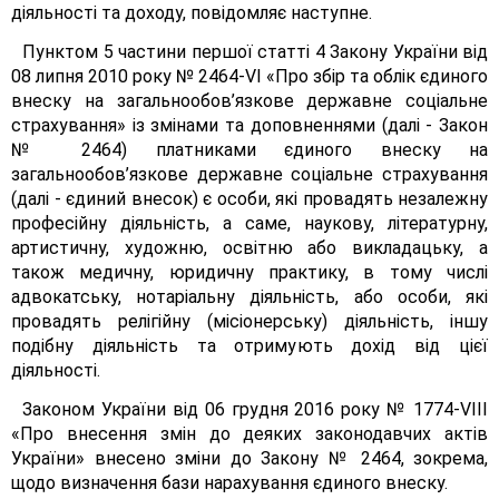
діяльності та доходу, повідомляє наступне.
Пунктом 5 частини першої статті 4 Закону України від
08 липня 2010 року № 2464-VI «Про збір та облік єдиного
внеску на загальнообов’язкове державне соціальне
страхування» із змінами та доповненнями (далі - Закон
№ 2464) платниками єдиного внеску на
загальнообов’язкове державне соціальне страхування
(далі - єдиний внесок) є особи, які провадять незалежну
професійну діяльність, а саме, наукову, літературну,
артистичну, художню, освітню або викладацьку, а
також медичну, юридичну практику, в тому числі
адвокатську, нотаріальну діяльність, або особи, які
провадять релігійну (місіонерську) діяльність, іншу
подібну діяльність та отримують дохід від цієї
діяльності.
Законом України від 06 грудня 2016 року № 1774-VIII
«Про внесення змін до деяких законодавчих актів
України» внесено зміни до Закону № 2464, зокрема,
щодо визначення бази нарахування єдиного внеску.