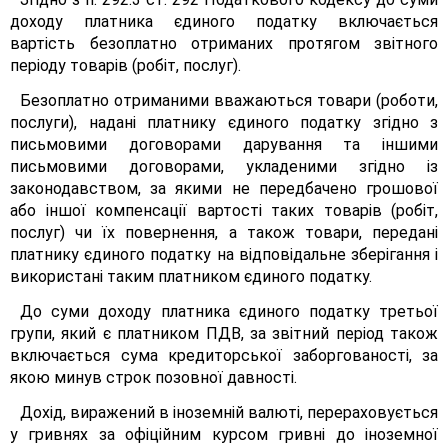
доходу платника єдиного податку включається
вартість безоплатно отриманих протягом звітного
періоду товарів (робіт, послуг).
Безоплатно отриманими вважаються товари (роботи,
послуги), надані платнику єдиного податку згідно з
письмовими договорами дарування та іншими
письмовими договорами, укладеними згідно із
законодавством, за якими не передбачено грошової
або іншої компенсації вартості таких товарів (робіт,
послуг) чи їх повернення, а також товари, передані
платнику єдиного податку на відповідальне зберігання і
використані таким платником єдиного податку.
До суми доходу платника єдиного податку третьої
групи, який є платником ПДВ, за звітний період також
включається сума кредиторської заборгованості, за
якою минув строк позовної давності.
Дохід, виражений в іноземній валюті, перераховується
у гривнях за офіційним курсом гривні до іноземної