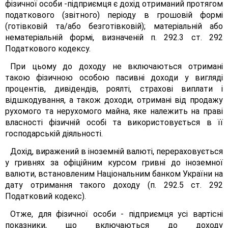
фізичної особи -підприємця є дохід отриманий протягом
податкового (звітного) періоду в грошовій формі
(готівковій та/або безготівковій); матеріальній або
нематеріальній формі, визначеній п. 292.3 ст. 292
Податкового кодексу.
При цьому до доходу не включаються отримані
такою фізичною особою пасивні доходи у вигляді
процентів, дивідендів, роялті, страхові виплати і
відшкодування, а також доходи, отримані від продажу
рухомого та нерухомого майна, яке належить на праві
власності фізичній особі та використовується в її
господарській діяльності.
Дохід, виражений в іноземній валюті, перераховується
у гривнях за офіційним курсом гривні до іноземної
валюти, встановленим Національним банком України на
дату отримання такого доходу (п. 292.5 ст. 292
Податковий кодекс).
Отже, для фізичної особи - підприємця усі вартісні
показники, що включаються до доходу