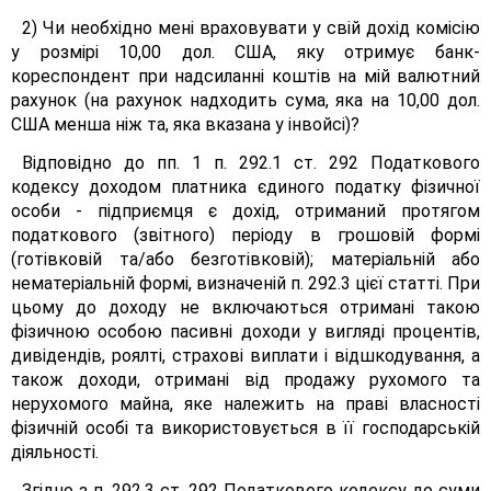
2) Чи необхідно мені враховувати у свій дохід комісію
у розмірі 10,00 дол. США, яку отримує банк-
кореспондент при надсиланні коштів на мій валютний
рахунок (на рахунок надходить сума, яка на 10,00 дол.
США менша ніж та, яка вказана у інвойсі)?
Відповідно до пп. 1 п. 292.1 ст. 292 Податкового
кодексу доходом платника єдиного податку фізичної
особи - підприємця є дохід, отриманий протягом
податкового (звітного) періоду в грошовій формі
(готівковій та/або безготівковій); матеріальній або
нематеріальній формі, визначеній п. 292.3 цієї статті. При
цьому до доходу не включаються отримані такою
фізичною особою пасивні доходи у вигляді процентів,
дивідендів, роялті, страхові виплати і відшкодування, а
також доходи, отримані від продажу рухомого та
нерухомого майна, яке належить на праві власності
фізичній особі та використовується в її господарській
діяльності.
Згідно з п. 292.3 ст. 292 Податкового кодексу до суми