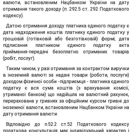
валюти, встановленим Нацбанком України на дату
отримання такого доходу (п. 292.5 ст. 292 Податкового
кодексу).
Датою отримання доходу платника єдиного податку є
дата надходження коштів платнику єдиного податку у
грошовій (готівковій або безготівковій) формі, дата
підписання платником єдиного податку акта
приймання-передачі безоплатно отриманих товарів
(робіт, послуг).
Таким чином, у разі отримання за контрактом виручки
в іноземній валюті за надані товари (роботи, послуги)
доходом фізичної особи -підприємця - платника єдиного
податку є вся сума коштів (з врахування комісії,
утриманої банком) що надійшла на валютний рахунок,
перерахована у гривнях за офіційним курсом гривні до
іноземної валюти, встановленим Нацбанком України на
дату отримання валюти.
Відповідно до п.52.2 ст.52 Податкового кодексу
податкова консультація має індивідуальний характер і