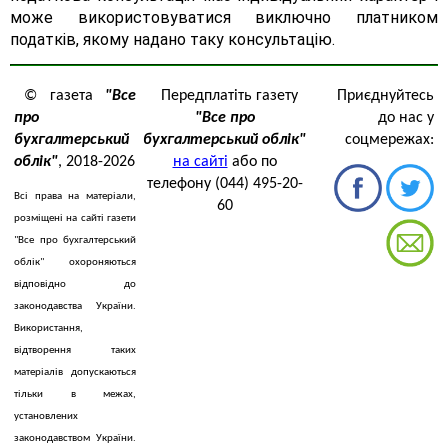
може використовуватися виключно платником
податків, якому надано таку консультацію.
© газета
"Все
Передплатіть газету
Приєднуйтесь
про
"Все про
до нас у
бухгалтерський
бухгалтерський облік"
соцмережах:
облік"
, 2018-2026
на сайті
або по
телефону (044) 495-20-
Всі права на матеріали,
60
розміщені на сайті газети
"Все про бухгалтерський
облік" охороняються
відповідно до
законодавства України.
Використання,
відтворення таких
матеріалів допускаються
тільки в межах,
установлених
законодавством України.