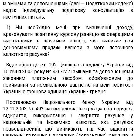
із змінами та доповненнями (далі — Податковий кодекс)
надає індивідуальну податкову консультацію з
наступних питань.
1) Чи необхідно мені, при визначенні доходу,
враховувати позитивну курсову різницю за операціями
вираженими в іноземній валюті, яка виникає при
добровільному продажі валюти з мого поточного
валютного рахунка?
Відповідно до ст. 192 Цивільного кодексу України від
16 січня 2003 року № 436-ІV зі змінами та доповненнями
законним платіжним засобом, обов’язковим до
приймання за номінальною вартістю на всій території
України, є грошова одиниця України - гривня.
Постановою Національного банку України від
12.11.2003 № 492 затверджена Інструкція про порядок
відкриття, використання і закриття рахунків у
національній та іноземних валютах, яка регулює
правовідносини, що виникають під час відкриття
банками, поточних і вкладних (депозитних) рахунків у