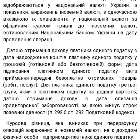
відображаються у національній валюті України, а
показники, виражені в іноземній валюті, з одночасною
вказівкою їх еквівалента у національній валюті за
офіційним курсом гривні до іноземних валют,
встановленим Національним банком України на дату
проведення операції.
Датою отримання доходу платника єдиного податку є
дата надходження коштів платнику єдиного податку у
грошовій (готівковій або безготівковій) формі, дата
підписання платником єдиного податку акта
приймання-передачі безоплатно отриманих товарів
(робіт, послуг). Для платника єдиного податку третьої
групи, який є платником податку на додану вартість,
датою отримання доходу є дата списання
кредиторської заборгованості, за якою минув строк
позовної давності (п. 292.6 ст. 292 Податковий кодекс).
Курсова різниця, яка виникає при перерахунку
операцій виражених в іноземній валюті, не є доходом
фізичної особи - підприємця платника єдиного податку.