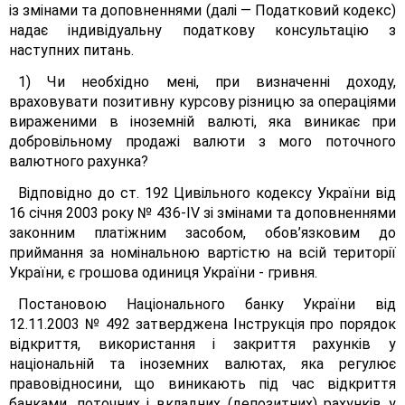
із змінами та доповненнями (далі — Податковий кодекс)
надає індивідуальну податкову консультацію з
наступних питань.
1) Чи необхідно мені, при визначенні доходу,
враховувати позитивну курсову різницю за операціями
вираженими в іноземній валюті, яка виникає при
добровільному продажі валюти з мого поточного
валютного рахунка?
Відповідно до ст. 192 Цивільного кодексу України від
16 січня 2003 року № 436-ІV зі змінами та доповненнями
законним платіжним засобом, обов’язковим до
приймання за номінальною вартістю на всій території
України, є грошова одиниця України - гривня.
Постановою Національного банку України від
12.11.2003 № 492 затверджена Інструкція про порядок
відкриття, використання і закриття рахунків у
національній та іноземних валютах, яка регулює
правовідносини, що виникають під час відкриття
банками, поточних і вкладних (депозитних) рахунків у