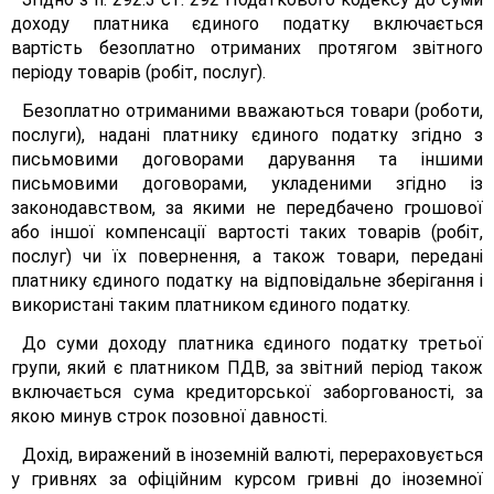
доходу платника єдиного податку включається
вартість безоплатно отриманих протягом звітного
періоду товарів (робіт, послуг).
Безоплатно отриманими вважаються товари (роботи,
послуги), надані платнику єдиного податку згідно з
письмовими договорами дарування та іншими
письмовими договорами, укладеними згідно із
законодавством, за якими не передбачено грошової
або іншої компенсації вартості таких товарів (робіт,
послуг) чи їх повернення, а також товари, передані
платнику єдиного податку на відповідальне зберігання і
використані таким платником єдиного податку.
До суми доходу платника єдиного податку третьої
групи, який є платником ПДВ, за звітний період також
включається сума кредиторської заборгованості, за
якою минув строк позовної давності.
Дохід, виражений в іноземній валюті, перераховується
у гривнях за офіційним курсом гривні до іноземної