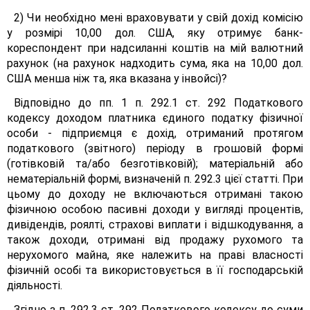
2) Чи необхідно мені враховувати у свій дохід комісію
у розмірі 10,00 дол. США, яку отримує банк-
кореспондент при надсиланні коштів на мій валютний
рахунок (на рахунок надходить сума, яка на 10,00 дол.
США менша ніж та, яка вказана у інвойсі)?
Відповідно до пп. 1 п. 292.1 ст. 292 Податкового
кодексу доходом платника єдиного податку фізичної
особи - підприємця є дохід, отриманий протягом
податкового (звітного) періоду в грошовій формі
(готівковій та/або безготівковій); матеріальній або
нематеріальній формі, визначеній п. 292.3 цієї статті. При
цьому до доходу не включаються отримані такою
фізичною особою пасивні доходи у вигляді процентів,
дивідендів, роялті, страхові виплати і відшкодування, а
також доходи, отримані від продажу рухомого та
нерухомого майна, яке належить на праві власності
фізичній особі та використовується в її господарській
діяльності.
Згідно з п. 292.3 ст. 292 Податкового кодексу до суми