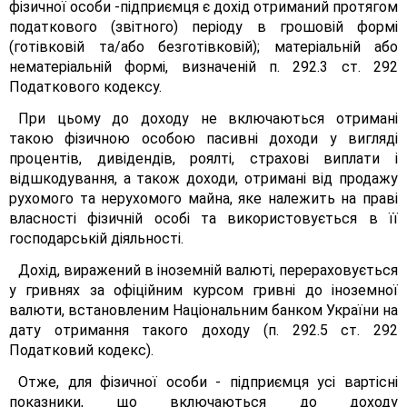
фізичної особи -підприємця є дохід отриманий протягом
податкового (звітного) періоду в грошовій формі
(готівковій та/або безготівковій); матеріальній або
нематеріальній формі, визначеній п. 292.3 ст. 292
Податкового кодексу.
При цьому до доходу не включаються отримані
такою фізичною особою пасивні доходи у вигляді
процентів, дивідендів, роялті, страхові виплати і
відшкодування, а також доходи, отримані від продажу
рухомого та нерухомого майна, яке належить на праві
власності фізичній особі та використовується в її
господарській діяльності.
Дохід, виражений в іноземній валюті, перераховується
у гривнях за офіційним курсом гривні до іноземної
валюти, встановленим Національним банком України на
дату отримання такого доходу (п. 292.5 ст. 292
Податковий кодекс).
Отже, для фізичної особи - підприємця усі вартісні
показники, що включаються до доходу