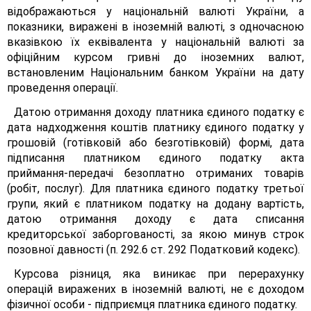
відображаються у національній валюті України, а
показники, виражені в іноземній валюті, з одночасною
вказівкою їх еквівалента у національній валюті за
офіційним курсом гривні до іноземних валют,
встановленим Національним банком України на дату
проведення операції.
Датою отримання доходу платника єдиного податку є
дата надходження коштів платнику єдиного податку у
грошовій (готівковій або безготівковій) формі, дата
підписання платником єдиного податку акта
приймання-передачі безоплатно отриманих товарів
(робіт, послуг). Для платника єдиного податку третьої
групи, який є платником податку на додану вартість,
датою отримання доходу є дата списання
кредиторської заборгованості, за якою минув строк
позовної давності (п. 292.6 ст. 292 Податковий кодекс).
Курсова різниця, яка виникає при перерахунку
операцій виражених в іноземній валюті, не є доходом
фізичної особи - підприємця платника єдиного податку.