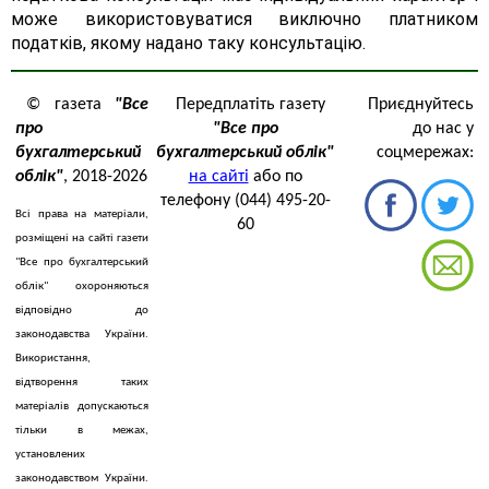
може використовуватися виключно платником
податків, якому надано таку консультацію.
© газета
"Все
Передплатіть газету
Приєднуйтесь
про
"Все про
до нас у
бухгалтерський
бухгалтерський облік"
соцмережах:
облік"
, 2018-2026
на сайті
або по
телефону (044) 495-20-
Всі права на матеріали,
60
розміщені на сайті газети
"Все про бухгалтерський
облік" охороняються
відповідно до
законодавства України.
Використання,
відтворення таких
матеріалів допускаються
тільки в межах,
установлених
законодавством України.