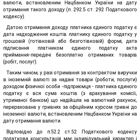
валюти, встановленим Нацбанком України на дату
отримання такого доходу (п. 292.5 ст. 292 Податкового
кодексу).
Датою отримання доходу платника єдиного податку є
дата надходження коштів платнику єдиного податку у
грошовій (готівковій або безготівковій) формі, дата
підписання платником єдиного податку акта
приймання-передачі безоплатно отриманих товарів
(робіт, послуг).
Таким чином, у разі отримання за контрактом виручки
в іноземній валюті за надані товари (роботи, послуги)
доходом фізичної особи -підприємця - платника єдиного
податку є вся сума коштів (з врахування комісії,
утриманої банком) що надійшла на валютний рахунок,
перерахована у гривнях за офіційним курсом гривні до
іноземної валюти, встановленим Нацбанком України на
дату отримання валюти.
Відповідно до п.52.2 ст.52 Податкового кодексу
податкова консультація має індивідуальний характер і