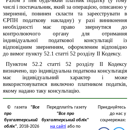
Разом з тим будь-який платник податку (у тому
числі і постачальник, який за операцією, описаною у
зверненні, повинен скласти та зареєструвати в
ЄРПН податкову накладну) у разі виникнення
необхідності має право звернутися до
контролюючого органу для отримання
індивідуальної податкової консультації із
відповідним зверненням, оформленим відповідно
до вимог пункту 52.1 статті 52 розділу ІІ Кодексу.
Пунктом 52.2 статті 52 розділу ІІ Кодексу
визначено, що індивідуальна податкова консультація
має індивідуальний характер і може
використовуватися виключно платником податків,
якому надано таку консультацію.
© газета
"Все
Передплатіть газету
Приєднуйтесь
про
"Все про
до нас у
бухгалтерський
бухгалтерський облік"
соцмережах:
облік"
, 2018-2026
на сайті
або по