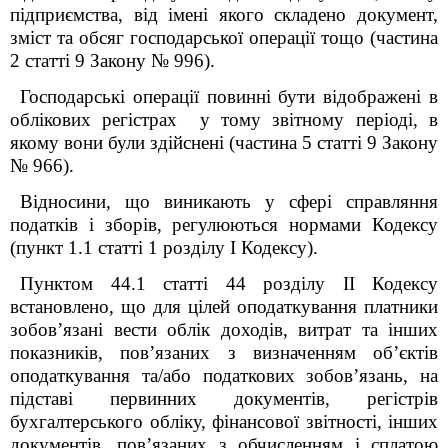
підприємства, від імені якого складено документ,
зміст та обсяг господарської операції тощо (частина
2 статті 9 Закону № 996).
Господарські операції повинні бути відображені в
облікових регістрах у тому звітному періоді, в
якому вони були здійснені (частина 5 статті 9 Закону
№ 966).
Відносини, що виникають у сфері справляння
податків і зборів, регулюються нормами Кодексу
(пункт 1.1 статті 1 розділу І Кодексу).
Пунктом 44.1 статті 44 розділу II Кодексу
встановлено, що для цілей оподаткування платники
зобов’язані вести облік доходів, витрат та інших
показників, пов’язаних з визначенням об’єктів
оподаткування та/або податкових зобов’язань, на
підставі первинних документів, регістрів
бухгалтерського обліку, фінансової звітності, інших
документів, пов’язаних з обчисленням і сплатою