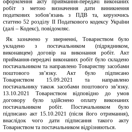
оформлення акту приймання-передачі виконаних
робіт з метою визначення дати виникнення
податкових зобов’язань з ПДВ та, керуючись
статтею 52 розділу II Податкового кодексу України
(далі – Кодекс), повідомляє.
Як зазначено у зверненні, Товариством було
укладено з постачальником (підрядником,
виконавцем) договір на виконання робіт. Акт
приймання-передачі виконаних робіт було складено
постачальником та направлено Товариству засобами
поштового зв’язку. Акт було підписано
Товариством 15.09.2021 та направлено
постачальнику також засобами поштового зв’язку.
13.10.2021 Товариством відповідно до умов
договору було здійснено оплату виконаних
постачальником робіт. Постачальником було
підписано акт 15.10.2021 (після його отримання),
внаслідок чого дати підписання такого акту
Товариством та постачальником відрізняються.