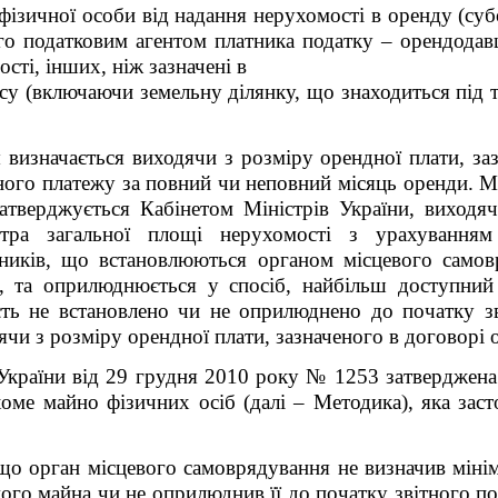
ізичної особи від надання нерухомості в оренду (субо
кого податковим агентом платника податку – орендодав
сті, інших, ніж зазначені в
дексу (включаючи земельну ділянку, що знаходиться під
визначається виходячи з розміру орендної плати, заз
ного платежу за повний чи неповний місяць оренди. М
атверджується Кабінетом Міністрів України, виходячи
тра загальної площі нерухомості з урахуванням
ників, що встановлюються органом місцевого самовр
, та оприлюднюється у спосіб, найбільш доступний 
ть не встановлено чи не оприлюднено до початку зві
чи з розміру орендної плати, зазначеного в договорі 
України від 29 грудня 2010 року № 1253 затверджена
оме майно фізичних осіб (далі – Методика), яка зас
що орган місцевого самоврядування не визначив мінім
мого майна чи не оприлюднив її до початку звітного по