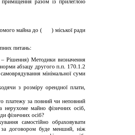
і приміщення разом із прилеглою
ухомого майна до ( ) міської ради
пних питань:
– Рішення) Методики визначення
норми абзацу другого п.п. 170.1.2
 самоврядування мінімальної суми
ходячи з розміру орендної плати,
го платежу за повний чи неповний
а нерухоме майно фізичних осіб,
ди фізичних осіб?
ування самостійно обраховувати
 за договором буде менший, ніж