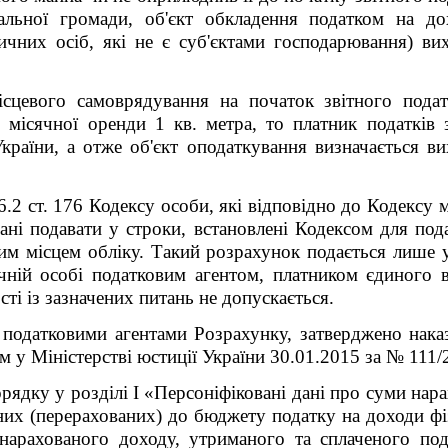
альної громади, об'єкт обкладення податком на до
ичних осіб, які не є суб'єктами господарювання) ви
сцевого самоврядування на початок звітного подат
 місячної оренди 1 кв. метра, то платник податків
країни, а отже об'єкт оподаткування визначається ви
76.2 ст. 176 Кодексу особи, які відповідно до Кодексу 
ані подавати у строки, встановлені Кодексом для под
м місцем обліку. Такий розрахунок подається лише у
чній особі податковим агентом, платником єдиного в
і із зазначених питань не допускається.
податковими агентами Розрахунку, затверджено наказ
м у Міністерстві юстиції України 30.01.2015 за № 111/
Порядку у розділі І «Персоніфіковані дані про суми нар
них (перерахованих) до бюджету податку на доходи фі
нарахованого доходу, утриманого та сплаченого под