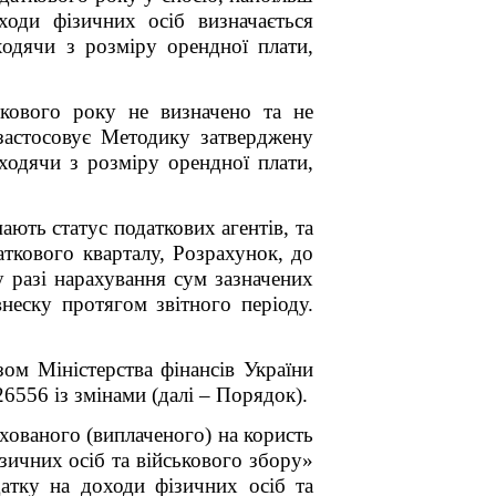
ходи фізичних осіб визначається
ходячи з розміру орендної плати,
кового року не визначено та не
 застосовує Методику затверджену
ходячи з розміру орендної плати,
мають статус податкових агентів, та
аткового кварталу, Розрахунок, до
 разі нарахування сум зазначених
неску протягом звітного періоду.
ом Міністерства фінансів України
26556 із змінами (далі – Порядок).
ахованого (виплаченого) на користь
зичних осіб та військового збору»
атку на доходи фізичних осіб та