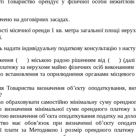
ості Товариство орендує у фізичної особи нежитлов
чено на договірних засадах.
ості місячної оренди 1 кв. метра загальної площі нер
.
 надати індивідуальну податкову консультацію з насту
дження ( ) міською радою рішенням від ( ) (далі 
платежу за нерухоме майно фізичних осіб виконанням 
до встановлення та оприлюднення органами місцевого
я Товариства визначення об’єкту оподаткування, ви
?
во обраховувати самостійно мінімальну суму орендно
 визначення мінімальної суми орендного платежу з
ою визначення об’єкта оподаткування податку на дохо
тво має обов’язок при визначенні об’єкту оподатк
ої плати за Методикою і розмір орендного платежу