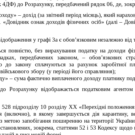
к 4ДФ) до Розрахунку, передбачений рядок 06, де, зок
ходу» – дохід (за звітний період місяць), який нарахо
1 «Довідник ознак доходів фізичних осіб» (далі – Дов
ідображення у графі 3а є обов’язковим незалежно від то
ся повністю, без вирахування податку на доходи фіз
адках, передбачених законом, – обов’язкових стр
но до закону сплачуються за рахунок заробітної пл
а військового збору (у періоді його справляння);
ду» – сума фактично виплаченого доходу платнику под
о Розрахунку відображається податковим агентом д
 52
8
підрозділу 10 розділу XX «Перехідні положення»
я (включно), в якому завершується дія карантину, в
и з метою запобігання поширенню на території Украї
, встановлених, зокрема, статтями 52 і 53 Кодексу що
ьтацій в письмовій формі.