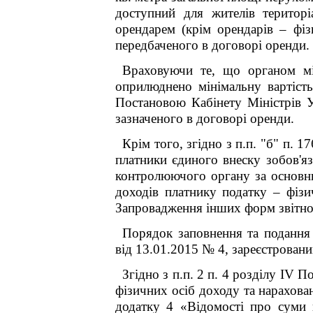
доступний для жителів територі
орендарем (крім орендарів – фіз
передбаченого в договорі оренди.
Враховуючи те, що органом мі
оприлюднено мінімальну вартість
Постановою Кабінету Міністрів У
зазначеного в договорі оренди.
Крім того, згідно з п.п. "б" п. 1
платники єдиного внеску зобов'яз
контролюючого органу за основни
доходів платнику податку – фізи
Запровадження інших форм звітност
Порядок заповнення та подання 
від 13.01.2015 № 4, зареєстровани
Згідно з п.п. 2 п. 4 розділу IV 
фізичних осіб доходу та нарахова
додатку 4 «Відомості про суми 