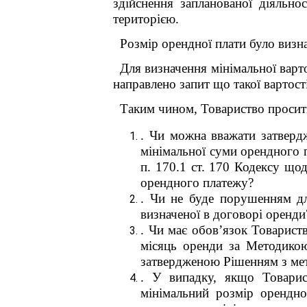
здійснення запланованої діяльн
територією.
Розмір орендної плати було визна
Для визначення мінімальної варт
направлено запит що такої вартості
Таким чином, Товариство просить
. Чи можна вважати затвер
мінімальної суми орендного 
п. 170.1 ст. 170 Кодексу що
орендного платежу?
. Чи не буде порушенням дл
визначеної в договорі оренди
. Чи має обов’язок Товарист
місяць оренди за Методикою
затвердженою Рішенням з мет
. У випадку, якщо Товарис
мінімальний розмір орендн