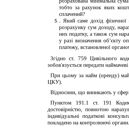
розрахована мінімальна сум
тобто за рахунок яких кошт
сплачений?
. Який саме дохід фізичної
розрахунку сум доходу, нарах
них податку, а також сум нар
у разі визначення об’єкту о
платежу, встановленої орган
Згідно ст. 759 Цивільного ко
зобов'язується передати наймачеві
При цьому за найм (оренду) май
ЦКУ).
Відносини, що виникають у сфері 
Пунктом 19
1
.1 ст. 19
1
Кодекс
достовірністю, повнотою нараху
індивідуальні податкові консуль
покладено на контролюючі органи