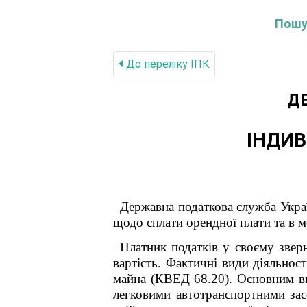
Пошук
До переліку IПК
Д
ІНДИВ
Державна податкова служба Украї
щодо сплати орендної плати
та в 
Платник податків у своєму зве
вартість. Фактичні види діяльнос
майна (КВЕД 68.20). Основним ви
легковими автотранспортними за