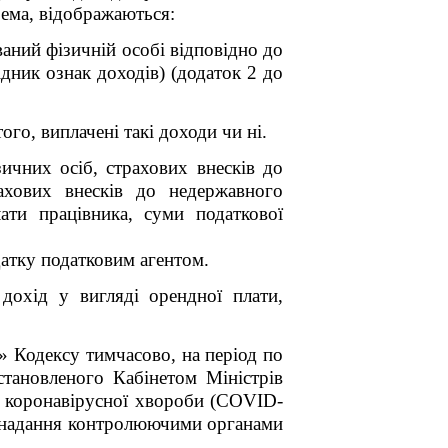
рема, відображаються:
ваний фізичній особі відповідно до
ідник ознак доходів) (додаток 2 до
го, виплачені такі доходи чи ні.
ичних осіб, страхових внесків до
ахових внесків до недержавного
ати працівника, суми податкової
атку податковим агентом.
охід у вигляді орендної плати,
 Кодексу тимчасово, на період по
становленого Кабінетом Міністрів
ни коронавірусної хвороби (COVID-
до надання контролюючими органами