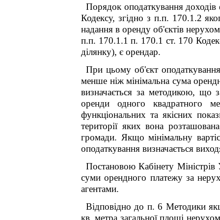
Порядок оподаткування доходів ф
Кодексу, згідно з п.п. 170.1.2 я
надання в оренду об'єктів нерухомо
п.п. 170.1.1 п. 170.1 ст. 170 Ко
ділянку), є орендар.
При цьому об'єкт оподаткування 
менше ніж мінімальна сума оренд
визначається за методикою, що з
оренди одного квадратного ме
функціональних та якісних показ
території яких вона розташована
громади. Якщо мінімальну вартіс
оподаткування визначається виходя
Постановою Кабінету Міністрів 
суми орендного платежу за нерух
агентами.
Відповідно до п. 6 Методики як
кв. метра загальної площі нерухо