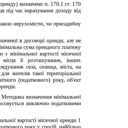
ренду) визначено п. 170.1 ст. 170
ця під час нарахування доходу від
 такою нерухомістю, чи присадибну
наченої в договорі оренди, але не
інімальна сума орендного платежу
 з мінімальної вартості місячної
 місця її розташування, інших
ядування села, селища, міста, на
для жителів такої територіальної
тного (податкового) року, об'єкт
оренди.
 Методика визначення мінімальної
тосовується виключно податковими
альної вартості місячної оренди 1
даткового року у спосіб, найбільш