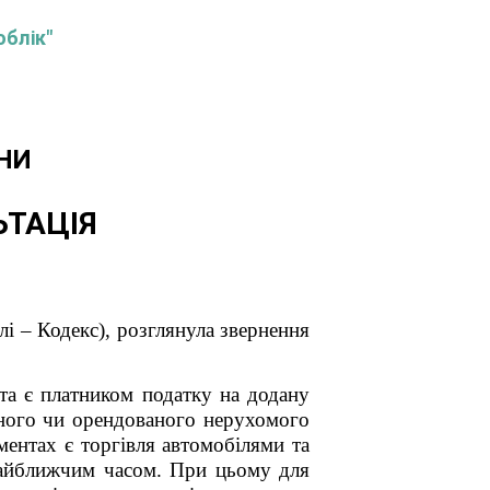
облік"
НИ
ЬТАЦІЯ
і – Кодекс), розглянула звернення
а є платником податку на додану
асного чи орендованого нерухомого
ентах є торгівля автомобілями та
найближчим часом. При цьому для