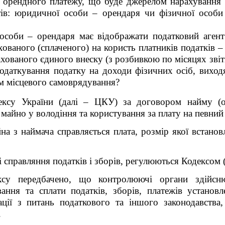
а орендного платежу, що буде джерелом нарахування 
ів: юридичної особи – орендаря чи фізичної особи
 особи – орендаря має відображати податковий аген
ованого (сплаченого) на користь платників податків –
ахованого єдиного внеску (з розбивкою по місяцях звіт
податкування податку на доходи фізичних осіб, виход
ом місцевого самоврядування?
дексу України (далі – ЦКУ) за договором найму (о
 майно у володіння та користування за плату на певний
на з наймача справляється плата, розмір якої встано
справляння податків і зборів, регулюються Кодексом (п.
у передбачено, що контролюючі органи здійсню
вання та сплати податків, зборів, платежів установ
тації з питань податкового та іншого законодавств
.