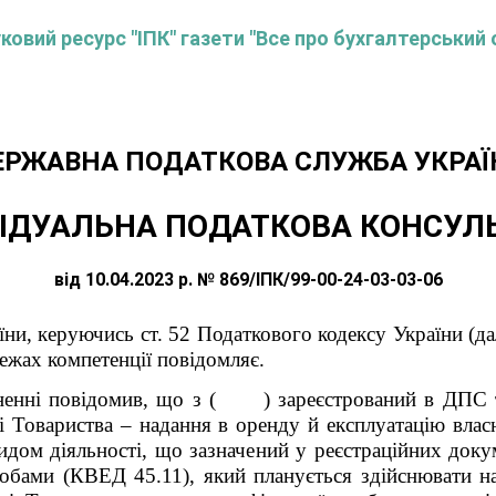
овий ресурс "ІПК" газети "Все про бухгалтерський 
ЕРЖАВНА ПОДАТКОВА СЛУЖБА УКРАЇ
ІДУАЛЬНА ПОДАТКОВА КОНСУЛ
від 10.04.2023 р. № 869/ІПК/99-00-24-03-03-06
ни, керуючись ст. 52 Податкового кодексу України (дал
межах компетенції повідомляє.
рненні повідомив, що з ( ) зареєстрований в ДПС т
ті Товариства – надання в оренду й експлуатацію вл
дом діяльності, що зазначений у реєстраційних докум
собами (КВЕД 45.11), який планується здійснювати 