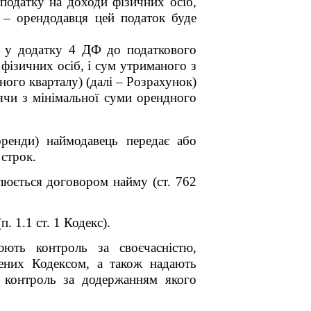
податку на доходи фізичних осіб,
 – орендодавця цей податок буде
т у додатку 4 ДФ до податкового
 фізичних осіб, і сум утриманого з
ного кварталу) (далі – Розрахунок)
ячи з мінімальної суми орендного
ренди) наймодавець передає або
 строк.
влюється договором найму (ст. 762
 1.1 ст. 1 Кодекс).
ють контроль за своєчасністю,
лених Кодексом, а також надають
а, контроль за додержанням якого