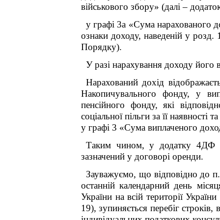
військового збору» (далі – додато
у графі 3а «Сума нарахованого до
ознаки доходу, наведеній у розд. 
Порядку).
У разі нарахування доходу його в
Нарахований дохід відображаєть
Накопичувального фонду, у вип
пенсійного фонду, які відповід
соціальної пільги за її наявності т
у графі 3 «Сума виплаченого дохо
Таким чином, у додатку 4ДФ д
зазначений у договорі оренди.
Зауважуємо, що відповідно до п.
останній календарний день місяц
України на всій території Україн
19), зупиняється перебіг строків
індивідуальних податкових консул