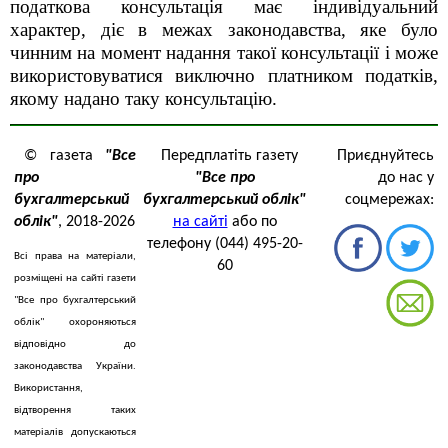
податкова консультація має індивідуальний
характер, діє в межах законодавства, яке було
чинним на момент надання такої консультації і може
використовуватися виключно платником податків,
якому надано таку
консультацію.
© газета
"Все
Передплатіть газету
Приєднуйтесь
про
"Все про
до нас у
бухгалтерський
бухгалтерський облік"
соцмережах:
облік"
, 2018-2026
на сайті
або по
телефону (044) 495-20-
Всі права на матеріали,
60
розміщені на сайті газети
"Все про бухгалтерський
облік" охороняються
відповідно до
законодавства України.
Використання,
відтворення таких
матеріалів допускаються