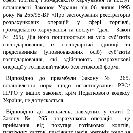
встановлені Законом України від 06 липня 1995
року № 265/95-ВР «Про застосування реєстраторів
розрахункових операцій у сфері торгівлі,
громадського харчування та послуг» (далі – Закон
№ 265). Дія його поширюється на усіх суб’єктів
господарювання, їх господарські одиниці та
представників (уповноважених осіб) суб’єктів
господарювання, які здійснюють розрахункові
операції у готівковій та/або безготівковій формі.
Відповідно до преамбули Закону № 265,
встановлення норм щодо незастосування РРО/
ПРРО у інших законах, крім Податкового кодексу
України, не допускається.
Відповідно до визначень, наведених у статті 2
Закону № 265, розрахункова операція – це
приймання від покупця готівкових коштів,
платіжних карток, платіжних чеків, жетонів тощо за