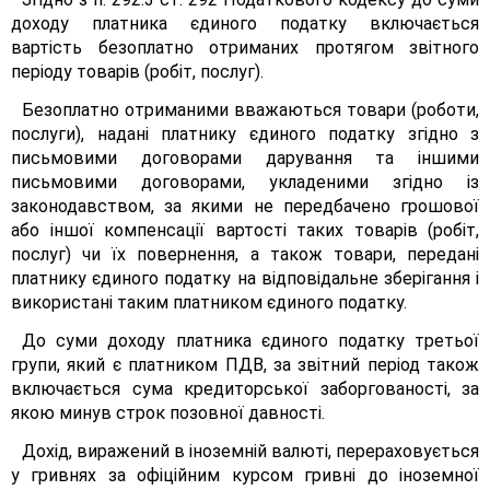
доходу платника єдиного податку включається
вартість безоплатно отриманих протягом звітного
періоду товарів (робіт, послуг).
Безоплатно отриманими вважаються товари (роботи,
послуги), надані платнику єдиного податку згідно з
письмовими договорами дарування та іншими
письмовими договорами, укладеними згідно із
законодавством, за якими не передбачено грошової
або іншої компенсації вартості таких товарів (робіт,
послуг) чи їх повернення, а також товари, передані
платнику єдиного податку на відповідальне зберігання і
використані таким платником єдиного податку.
До суми доходу платника єдиного податку третьої
групи, який є платником ПДВ, за звітний період також
включається сума кредиторської заборгованості, за
якою минув строк позовної давності.
Дохід, виражений в іноземній валюті, перераховується
у гривнях за офіційним курсом гривні до іноземної