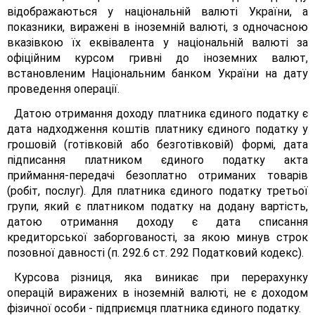
відображаються у національній валюті України, а
показники, виражені в іноземній валюті, з одночасною
вказівкою їх еквівалента у національній валюті за
офіційним курсом гривні до іноземних валют,
встановленим Національним банком України на дату
проведення операції.
Датою отримання доходу платника єдиного податку є
дата надходження коштів платнику єдиного податку у
грошовій (готівковій або безготівковій) формі, дата
підписання платником єдиного податку акта
приймання-передачі безоплатно отриманих товарів
(робіт, послуг). Для платника єдиного податку третьої
групи, який є платником податку на додану вартість,
датою отримання доходу є дата списання
кредиторської заборгованості, за якою минув строк
позовної давності (п. 292.6 ст. 292 Податковий кодекс).
Курсова різниця, яка виникає при перерахунку
операцій виражених в іноземній валюті, не є доходом
фізичної особи - підприємця платника єдиного податку.