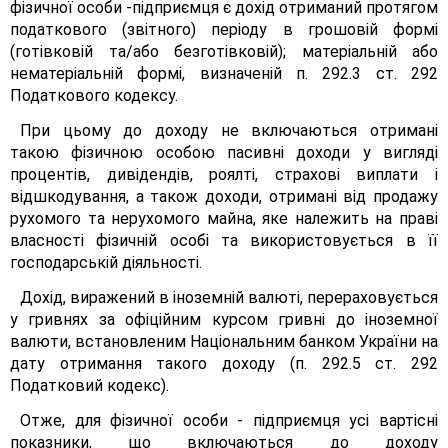
фізичної особи -підприємця є дохід отриманий протягом
податкового (звітного) періоду в грошовій формі
(готівковій та/або безготівковій); матеріальній або
нематеріальній формі, визначеній п. 292.3 ст. 292
Податкового кодексу.
При цьому до доходу не включаються отримані
такою фізичною особою пасивні доходи у вигляді
процентів, дивідендів, роялті, страхові виплати і
відшкодування, а також доходи, отримані від продажу
рухомого та нерухомого майна, яке належить на праві
власності фізичній особі та використовується в її
господарській діяльності.
Дохід, виражений в іноземній валюті, перераховується
у гривнях за офіційним курсом гривні до іноземної
валюти, встановленим Національним банком України на
дату отримання такого доходу (п. 292.5 ст. 292
Податковий кодекс).
Отже, для фізичної особи - підприємця усі вартісні
показники, що включаються до доходу