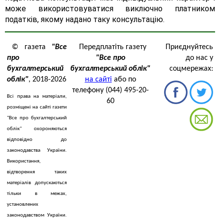
може використовуватися виключно платником
податків, якому надано таку консультацію.
© газета
"Все
Передплатіть газету
Приєднуйтесь
про
"Все про
до нас у
бухгалтерський
бухгалтерський облік"
соцмережах:
облік"
, 2018-2026
на сайті
або по
телефону (044) 495-20-
Всі права на матеріали,
60
розміщені на сайті газети
"Все про бухгалтерський
облік" охороняються
відповідно до
законодавства України.
Використання,
відтворення таких
матеріалів допускаються
тільки в межах,
установлених
законодавством України.