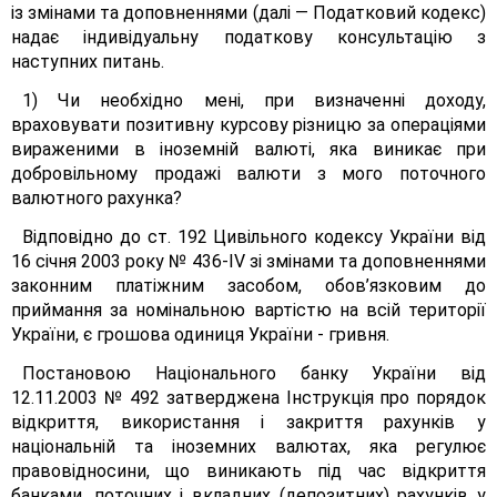
із змінами та доповненнями (далі — Податковий кодекс)
надає індивідуальну податкову консультацію з
наступних питань.
1) Чи необхідно мені, при визначенні доходу,
враховувати позитивну курсову різницю за операціями
вираженими в іноземній валюті, яка виникає при
добровільному продажі валюти з мого поточного
валютного рахунка?
Відповідно до ст. 192 Цивільного кодексу України від
16 січня 2003 року № 436-ІV зі змінами та доповненнями
законним платіжним засобом, обов’язковим до
приймання за номінальною вартістю на всій території
України, є грошова одиниця України - гривня.
Постановою Національного банку України від
12.11.2003 № 492 затверджена Інструкція про порядок
відкриття, використання і закриття рахунків у
національній та іноземних валютах, яка регулює
правовідносини, що виникають під час відкриття
банками, поточних і вкладних (депозитних) рахунків у