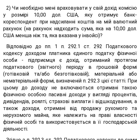
2) Чи необхідно мені враховувати у свій дохід комісію
у розмірі 10,00 дол. США, яку отримує банк-
кореспондент при надсиланні коштів на мій валютний
рахунок (на рахунок надходить сума, яка на 10,00 дол.
США менша ніж та, яка вказана у інвойсі)?
Відповідно до пп. 1 п. 292.1 ст. 292 Податкового
кодексу доходом платника єдиного податку фізичної
особи - підприємця є дохід, отриманий протягом
податкового (звітного) періоду в грошовій формі
(готівковій та/або безготівковій); матеріальній або
нематеріальній формі, визначеній п. 292.3 цієї статті. При
цьому до доходу не включаються отримані такою
фізичною особою пасивні доходи у вигляді процентів,
дивідендів, роялті, страхові виплати і відшкодування, а
також доходи, отримані від продажу рухомого та
нерухомого майна, яке належить на праві власності
фізичній особі та використовується в її господарській
діяльності.
Згідно з п. 292.3 ст. 292 Податкового кодексу до суми