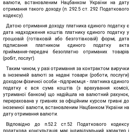
валюти, встановленим Нацбанком України на дату
отримання такого доходу (п. 292.5 ст. 292 Податкового
кодексу).
Датою отримання доходу платника єдиного податку є
дата надходження коштів платнику єдиного податку у
грошовій (готівковій або безготівковій) формі, дата
підписання платником єдиного податку акта
приймання-передачі безоплатно отриманих товарів
(робіт, послуг).
Таким чином, у разі отримання за контрактом виручки
в іноземній валюті за надані товари (роботи, послуги)
доходом фізичної особи -підприємця - платника єдиного
податку є вся сума коштів (з врахування комісії,
утриманої банком) що надійшла на валютний рахунок,
перерахована у гривнях за офіційним курсом гривні до
іноземної валюти, встановленим Нацбанком України на
дату отримання валюти.
Відповідно до п.52.2 ст.52 Податкового кодексу
податкова консультація має індивідуальний характер і