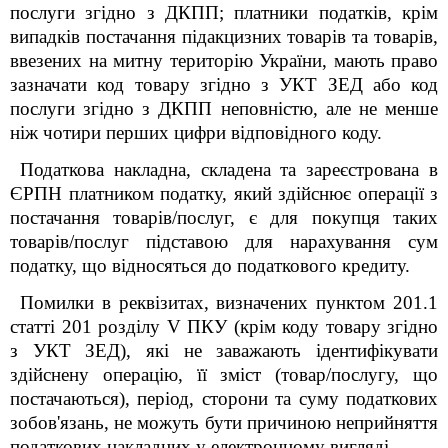
послуги згідно з ДКПП; платники податків, крім
випадків постачання підакцизних товарів та товарів,
ввезених на митну територію України, мають право
зазначати код товару згідно з УКТ ЗЕД або код
послуги згідно з ДКПП неповністю, але не менше
ніж чотири перших цифри відповідного коду.
Податкова накладна, складена та зареєстрована в
ЄРПН платником податку, який здійснює операції з
постачання товарів/послуг, є для покупця таких
товарів/послуг підставою для нарахування сум
податку, що відносяться до податкового кредиту.
Помилки в реквізитах, визначених пунктом 201.1
статті 201 розділу V ПКУ (крім коду товару згідно
з УКТ ЗЕД), які не заважають ідентифікувати
здійснену операцію, її зміст (товар/послугу, що
постачаються), період, сторони та суму податкових
зобов'язань, не можуть бути причиною неприйняття
податкових накладних у електронному вигляді.