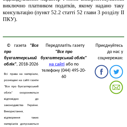
виключно платником податків, якому надано таку
консультацію (пункт 52.2 статті 52 глави 3 розділу ІІ
ПКУ).
© газета
"Все
Передплатіть газету
Приєднуйтесь
про
"Все про
до нас у
бухгалтерський
бухгалтерський облік"
соцмережах:
облік"
, 2018-2026
на сайті
або по
телефону (044) 495-20-
Всі права на матеріали,
60
розміщені на сайті газети
"Все про бухгалтерський
облік" охороняються
відповідно до
законодавства України.
Використання,
відтворення таких
матеріалів допускаються