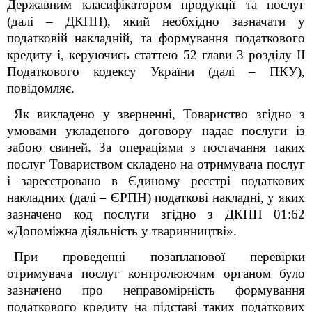
Державним класифікатором продукції та послуг
(далі – ДКПП), який необхідно зазначати у
податковій накладній, та формування податкового
кредиту і, керуючись статтею 52 глави 3 розділу ІІ
Податкового кодексу України (далі – ПКУ),
повідомляє.
Як викладено у зверненні, Товариство згідно з
умовами укладеного договору надає послуги із
забою свиней. За операціями з постачання таких
послуг Товариством складено на отримувача послуг
і зареєстровано в Єдиному реєстрі податкових
накладних (далі – ЄРПН) податкові накладні, у яких
зазначено код послуги згідно з ДКПП 01:62
«Допоміжна діяльність у тваринництві».
При проведенні позапланової перевірки
отримувача послуг контролюючим органом було
зазначено про неправомірність формування
податкового кредиту на підставі таких податкових