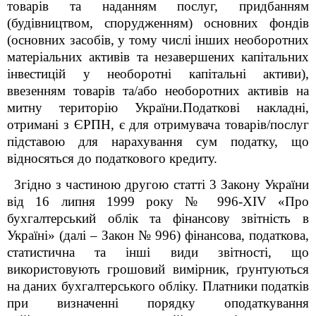
товарів та наданням послуг, придбанням
(будівництвом, спорудженням) основних фондів
(основних засобів, у тому числі інших необоротних
матеріальних активів та незавершених капітальних
інвестицій у необоротні капітальні активи),
ввезенням товарів та/або необоротних активів на
митну територію України.Податкові накладні,
отримані з ЄРПН, є для отримувача товарів/послуг
підставою для нарахування сум податку, що
відносяться до податкового кредиту.
Згідно з частиною другою статті 3 Закону України
від 16 липня 1999 року № 996-ХIV «Про
бухгалтерський облік та фінансову звітність в
Україні» (далі – Закон № 996) фінансова, податкова,
статистична та інші види звітності, що
використовують грошовий вимірник, ґрунтуються
на даних бухгалтерського обліку. Платники податків
при визначенні порядку оподаткування