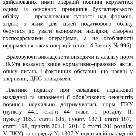
здійснюваних ними операцій повинні керуватися
одним із основних принципів бухгалтерського
обліку – превалювання сутності над формою,
згідно з яким для цілей податкового обліку
беруться до уваги економічні наслідки, створені
господарськими операціями, а не особливості
оформлення таких операцій (статті 4 Закону № 996).
Враховуючи викладене та виходячи із аналізу норм
ПКУ
та
вказаних вище нормативно-правових актів,
опису питань і фактичних обставин, що наявні у
зверненні, ДПС повідомляє.
Платник податку при складанні податкової
накладної та заповненні її обов’язкових реквізитів
повинен неухильно дотримуватись норм ПКУ
(пункту 44.1 статті 44 глави 1 розділу ІІ,
пункту 185.1 статті 185, пункту 187.1 статті 187,
статті 198, пунктів 201.1, 201.10 статті 201 розділу
V ПКУ) та порядку № 1307.У податковій накладній