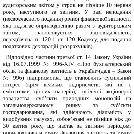
аудиторським звітом у строк не пізніше 10 червня
року, наступного за звітним. У разі неподання
(несвоєчасного подання) річної фінансової звітності,
яка підлягає оприлюдненню разом з аудиторським
звітом, застосовується відповідальність,
передбачена п. 120.1 ст. 120 Кодексу, для подання
податкових декларацій (розрахунків).
Відповідно частини третьої ст. 14 Закону України
від 16.07.1999 № 996-XIV «Про бухгалтерський
облік та фінансову звітність в Україні»(далі – Закон
№ 996)
підприємства, що становлять суспільний
інтерес (крім великих підприємств, які не є
емітентами цінних паперів), публічні акціонерні
товариства, суб’єкти природних монополій на
загальнодержавному ринку та суб’єкти
господарювання, які здійснюють діяльність у
видобувних галузях, зобов’язані не пізніше ніж до
30 квітня року, що настає за звітним періодом,
оприлюднювати річну фінансову звітність та річну