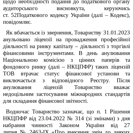
щодо необхідності подання до податкового органу
аудиторського висновкута
,
керуючись
ст. 52Податкового кодексу України (далі – Кодекс),
повідомляє.
Як вбачається із звернення, Товариству 31.01.2023
анульовано ліцензії на провадження професійної
діяльності на ринку капіталу – діяльності з торгівлі
фінансовими інструментами. В день анулювання
Національною комісією з цінних паперів та
фондового ринку (далі – НКЦПФР) таких ліцензій
ТОВ втрачає статус фінансової установи та
виключається з відповідного Реєстру. Після
анулювання ліцензій Товариство вважає
недоцільним застосування міжнародних стандартів
для складання фінансової звітності.
Водночас Товариство зазначає, що п. 1 Рішення
НКЦПФР від 23.04.2022 № 314 (зі змінами) з
дня
набрання чинності Законом України від 27
липня № 2463-IX «Про внесення змін до деяких