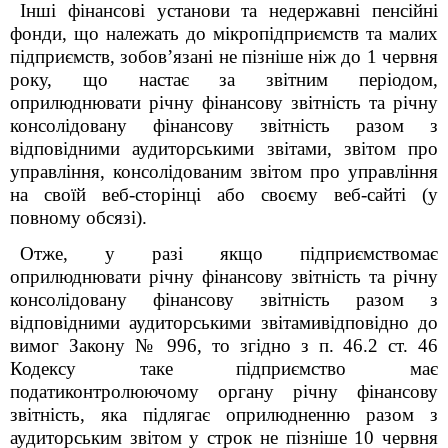
Інші фінансові установи та недержавні пенсійні
фонди, що належать до мікропідприємств та малих
підприємств, зобов’язані не пізніше ніж до 1 червня
року, що настає за звітним періодом,
оприлюднювати річну фінансову звітність та річну
консолідовану фінансову звітність разом з
відповідними аудиторськими звітами, звітом про
управління, консолідованим звітом про управління
на своїй веб-сторінці або своєму веб-сайті (у
повному обсязі).
Отже, у разі якщо підприємство
має
оприлюднювати річну фінансову звітність та річну
консолідовану фінансову звітність разом з
відповідними аудиторськими звітами
відповідно до
вимог Закону № 996, то згідно з
п. 46.2 ст. 46
Кодексу таке підприємство
має
подати
контролюючому органу річну фінансову
звітність, яка підлягає оприлюдненню разом з
аудиторським звітом у строк не пізніше 10 червня