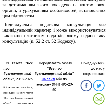
за дотриманням якого покладено на контролюючі
органи, з урахуванням особливостей, встановлених
цим підпунктом.
Індивідуальна податкова консультація має
індивідуальний характер і може використовуватися
виключно платником податків, якому надано таку
консультацію (п. 52.2 ст. 52 Кодексу)
.
© газета
"Все
Передплатіть газету
Приєднуйтесь
про
"Все про
до нас у
бухгалтерський
бухгалтерський облік"
соцмережах:
облік"
, 2018-2026
на сайті
або по
телефону (044) 495-20-
Всі права на матеріали,
60
розміщені на сайті газети
"Все про бухгалтерський
облік" охороняються