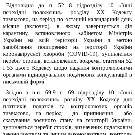
Відповідно до п. 52
8
підрозділу 10 «Інші
перехідні положення» розділу ХХ Кодексу
тимчасово, на період по останній календарний день
місяця (включно), в якому завершується дія
карантину, встановленого Кабінетом Міністрів
України на всій території України з метою
запобігання поширенню на території України
коронавірусної хвороби (COVID-19), зупиняється
перебіг строків, встановлених, зокрема, статтями 52
і 53 цього Кодексу щодо надання контролюючими
органами індивідуальних податкових консультацій в
письмовій формі.
Згідно з п.п. 69.9 п. 69 підрозділу 10 «Інші
перехідні положення» розділу ХХ Кодексу для
платників податків та контролюючих органів
тимчасово, на період до припинення або
скасування воєнного стану на території України,
зупиняється перебіг строків, визначених податковим
законодавством та іншим законодавством, контроль