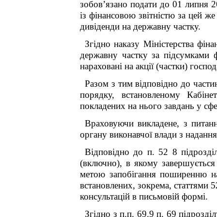
зобов
’
язано подати
до 01 липня 
із фінансовою звітністю за цей же
дивіденди на державну частку.
Згідно наказу Міністерства фіна
державну частку
за підсумками 
нараховані на акції (частки) госпо
Разом з тим відповідно до частин
порядку, встановленому Кабіне
покладених на нього завдань у сфе
Враховуючи викладене, з питанн
органу виконавчої влади з наданн
Відповідно до п. 52
8
підрозді
(включно), в якому завершується 
метою запобігання поширенню на 
встановлених, зокрема, статтями 
консультацій в письмовій формі.
Згідно з п.п. 69.9 п. 69 підрозд