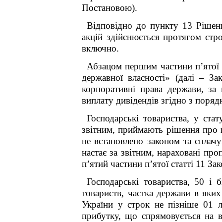
Постановою).
Відповідно до пункту 13 Рішен
акцій здійснюється протягом стр
включно.
Абзацом першим частини п’ятої 
державної власності» (далі – З
корпоративні права держави, за
виплату дивідендів згідно з поряд
Господарські товариства, у ста
звітним, приймають рішення про в
не встановлено законом та сплач
настає за звітним, нараховані про
п’ятий частини п’ятої статті 11
Зак
Господарські товариства, 50 і 
товариств, частка держави в яки
України у строк не пізніше 01 л
прибутку, що спрямовується на в