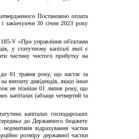
затвердженого Постановою
оплата
 і закінчуючи 30 січня 2023 року
 185-V «Про управління об'єктами
ція, у статутному капіталі якої є
ати частину чистого прибутку на
 до 01 травня року, що настає за
 на виплату дивідендів, якщо інше
рок не пізніше 01 липня року, що
них капіталах (абзаци четвертий та
статутних капіталах господарських
посередньо до Державного бюджету
х нормативів відрахування частки
орційно розміру державної частки