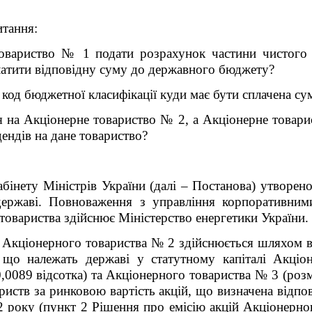
итання:
овариство
№ 1 подати розрахунок частини чистого п
платити відповідну суму до державного бюджету?
а код бюджетної класифікації куди має бути сплачена су
я на
Акціонерне товариство № 2
, а
Акціонерне товар
ендів на дане товариство?
бінету Міністрів України (далі – Постанова) утворен
 державі. Повноваження з управління корпоративни
 товариства здійснює Міністерство енергетики України.
у
Акціонерного товариства № 2
здійснюється шляхом в
, що належать державі у статутному капіталі
Акціо
,0089 відсотка) та
Акціонерного товариства № 3
(роз
вариств за ринковою вартість акцій, що визначена відпо
2 року (пункт 2
Рішення про емісію акцій
Акціонерно