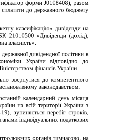
нтифікатор форми J0108408),
разом
у
сплатити до державного бюджету
етну класифікацію» д
ивіденди на
 КБК
21010500
«Дивіденди (дохід),
вна власність».
державної дивідендної політики в
кономіки України відповідно до
іністерством фінансів України.
льно звернутися до компетентного
 встановленому законодавством.
останній календарний день місяця
раїни на всій території України з
9), зупиняється перебіг строків,
рганами індивідуальних податкових
контролюючих органів тимчасово, на