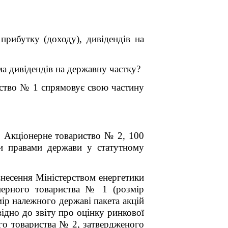
рибутку (доходу), дивідендів на
ма дивідендів на державну частку?
иство № 1
спрямовує свою частину
о
Акціонерне товариство № 2
, 100
ми правами держави у статутному
несення Міністерством енергетики
нерного товариства № 1 (
розмір
мір належного державі пакета акцій
відно до звіту про оцінку ринкової
го товариства № 2
, затвердженого