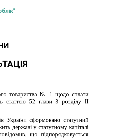
облік"
НИ
ЬТАЦІЯ
ого товариства № 1
щодо сплати
ь статтею 52 глави 3 розділу ІІ
ів України сформовано статутний
ить державі у статутному капіталі
повідомив, що підпорядковується