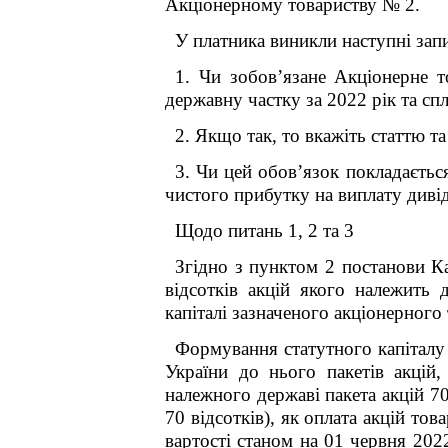
Акціонерному товариству № 2
.
У платника виникли наступні зап
1. Чи зобов’язане
Акціонерне т
державну частку за 2022 рік та с
2. Якщо так, то вкажіть статтю т
3. Чи цей обов’язок покладаєтьс
чистого прибутку на виплату дивід
Щодо питань 1, 2 та 3
Згідно з пунктом 2 постанови Ка
відсотків акцій якого належить
капіталі зазначеного акціонерного
Формування статутного капітал
України до нього пакетів акцій
належного державі пакета акцій 70
70 відсотків), як оплата акцій то
вартості станом на 01 червня 202