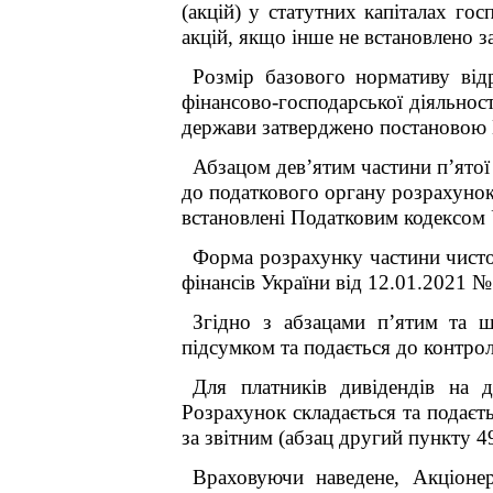
(акцій) у статутних капіталах го
акцій, якщо інше не встановлено
Розмір базового нормативу від
фінансово-господарської діяльност
держави затверджено постановою К
Абзацом дев
’
ятим частини п’ятої
до податкового органу розрахунок
встановлені Податковим кодексом У
Форма розрахунку
частини чисто
фінансів України від 12.01.2021 № 
Згідно з абзацами п’ятим та 
підсумком та подається до контро
Для платників дивідендів на 
Розрахунок складається та подаєт
за звітним (абзац другий пункту 49
Враховуючи наведене,
Акціоне