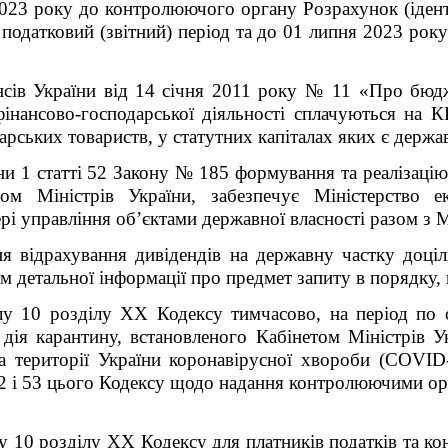
2023 року
до контролюючого органу Розрахунок
(іде
 податковий (звітний) період та
до 01 липня 2023 рок
нсів України
від 14 січня 2011 року № 11 «Про бюдж
фінансово-господарської діяльності сплачуються на
дарських товариств, у статутних капіталах яких є держа
и 1 статті 5
2
Закону № 185 формування та реалізацію 
том Міністрів України, забезпечує Міністерство е
рі управління об’єктами державної власності разом з М
я відрахування дивідендів на державну частку доці
ям детальної інформації про предмет запиту в порядку,
лу 10 розділу ХХ Кодексу тимчасово, на період по 
дія карантину, встановленого Кабінетом Міністрів Ук
території України коронавірусної хвороби (COVID-1
52 і 53 цього Кодексу щодо надання контролюючими о
ілу 10 розділу ХХ Кодексу для платників податків та 