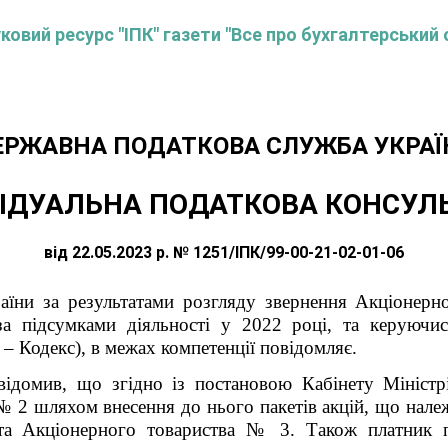
овий ресурс "ІПК" газети "Все про бухгалтерський 
ЕРЖАВНА ПОДАТКОВА СЛУЖБА УКРАЇ
ІДУАЛЬНА ПОДАТКОВА КОНСУЛ
від 22.05.2023 р. № 1251/ІПК/99-00-21-02-01-06
аїни за результатами розгляду звернення
Акціонерн
за підсумками діяльності у 2022 році
, та керуючис
 – Кодекс), в межах компетенції повідомляє.
відомив, що згідно із
постановою Кабінету Міністр
 № 2
шляхом внесення до нього пакетів акцій, що належ
та
Акціонерного товариства № 3
. Також платник 