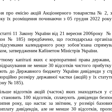
ня про емісію акцій
Акціонерного товариства № 2
, 
оку їх розміщення починаючи з 05 грудня 2022 року
статті 11
Закону України від 21 вересня 2006року №
акон № 185) передбачено, що г
осподарська організа
 підсумками календарного року зобов’язана спрямув
ком, затвердженим Кабінетом Міністрів України.
тутному капіталі яких є корпоративні права держави,
ідрахування не менше 30 відсотків чистого прибутку
ують до Державного бюджету України дивіденди у ст
порційно розміру державної частки (акцій) у їх статут
ону № 185
).
більше відсотків акцій (часток) яких знаходяться у 
х становить 100 відсотків, сплачують дивіденди без
ипня року, що настає за звітним, у розмірі базови
иплату дивідендів, але не менше 30 відсотків, проп