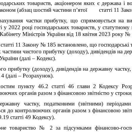
сподарських товариств, акціонером яких є держава і 
 законом (абзац шостий частини п’ятої статті 11
Зако
рахування частки прибутку, що спрямовується на ви
і у 2022 році господарських товариств, у статутному 
абінету Міністрів України від 18 квітня 2023 року № 
 статті 11
Закону № 185 встановлено, що г
осподарські 
 частини чистого прибутку (доходу), дивідендів на дер
країни (далі – Кодекс).
го прибутку (доходу), дивідендів на державну частку,
4 (далі – Розрахунок).
шостим пункту 46.2 статті 46 глави 2
Кодексу Р
оз
люючих органів разом з фінансовою звітністю у строки,
державну частку, податковими (звітними) періодам
ься до контролюючих органів разом з фінансовою звіт
.19 статті 49 Кодексу).
рне товариство № 2
за підсумками фінансово-госп