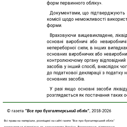
форм первинного обліку».
Документами, що підтверджують зн
комісії щодо неможливості використ
форми.
Враховуючи вищевикладене, ліквіда
основні виробничі або невиробнич
непереборної сили, в інших випадках,
основних виробничих або невиробнич
контролюючому органу відповідний 
засобів у інший спосіб, внаслідок 
до податкової декларації з податку н
основних засобів.
У разі якщо основні засоби лікві
розглядається як постачання таких о
© газета
"Все про бухгалтерський облік"
, 2018-2026
Всі права на матеріали, розміщені на сайті газети "Все про бухгалтерський облік"