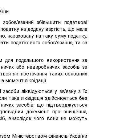
їни.
зобов’язаний збільшити податкові
 податку на додану вартість, що мала
ю, нараховану на таку суму податку,
лати податкового зобов’язання, та за
м для подальшого використання за
обничих або невиробничих засобів за
ється як постачання таких основних
а момент ліквідації.
засоби ліквідуються у зв’язку з їх
ли така ліквідація здійснюється без
бничих засобів, що підтверджується
дповідний документ про знищення,
іб, внаслідок чого вони не можуть
азом Міністерством фінансів України