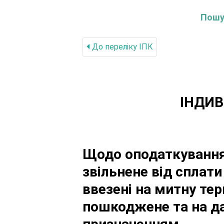
Пошук
До переліку IПК
ІНДИВ
Щодо оподаткування 
звільнене від сплати
ввезені на митну тер
пошкоджене та на да