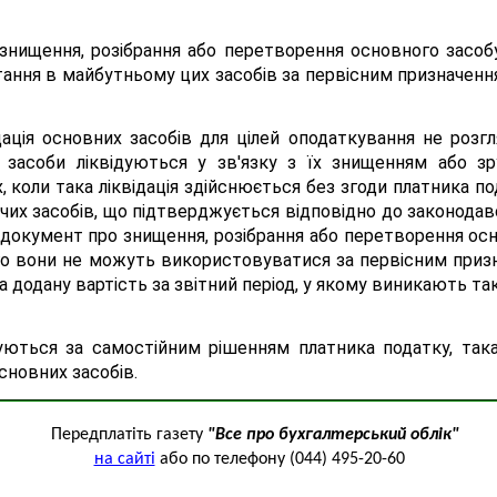
ищення, розібрання або перетворення основного засобу
ання в майбутньому цих засобів за первісним призначенням
ція основних засобів для цілей оподаткування не розгля
і засоби ліквідуються у зв'язку з їх знищенням або зр
 коли така ліквідація здійснюється без згоди платника по
их засобів, що підтверджується відповідно до законодав
документ про знищення, розібрання або перетворення ос
чого вони не можуть використовуватися за первісним при
а додану вартість за звітний період, у якому виникають так
дуються за самостійним рішенням платника податку, така
сновних засобів.
Передплатіть газету
"Все про бухгалтерський облік"
на сайті
або по телефону (044) 495-20-60