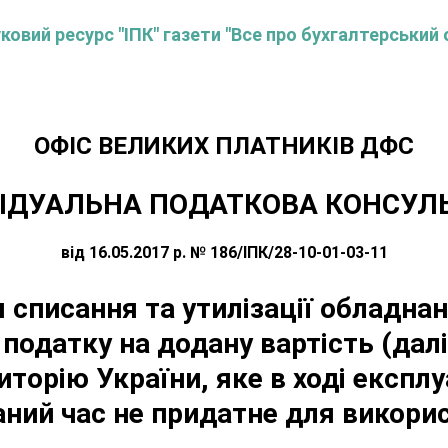
овий ресурс "ІПК" газети "Все про бухгалтерський 
ОФIС ВЕЛИКИХ ПЛАТНИКIВ ДФС
ІДУАЛЬНА ПОДАТКОВА КОНСУЛ
від 16.05.2017 р. № 186/ІПК/28-10-01-03-11
списання та утилізації обладнан
 податку на додану вартість (далі
иторію України, яке в ході експлу
ний час не придатне для викори