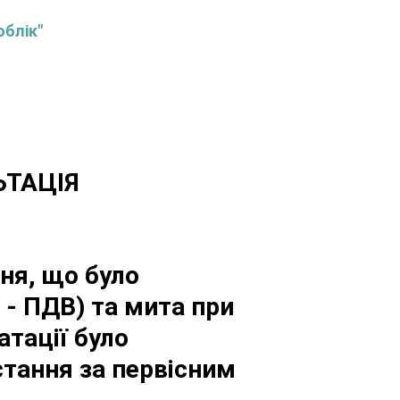
облік"
ЬТАЦІЯ
ня, що було
 - ПДВ) та мита при
атації було
стання за первісним