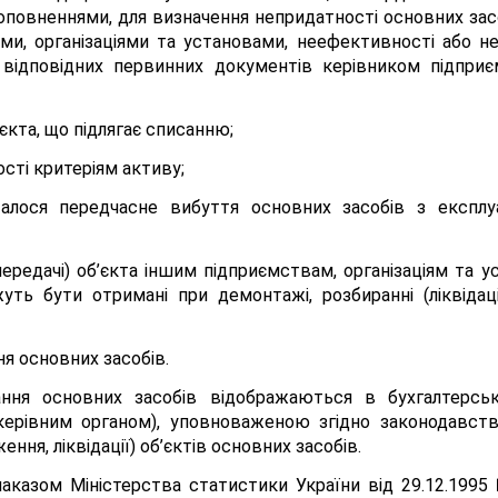
 доповненнями, для визначення непридатності основних зас
и, організаціями та установами, неефективності або нед
 відповідних первинних документів керівником підпри
єкта, що підлягає списанню;
сті критеріям активу;
алося передчасне вибуття основних засобів з експлуа
ередачі) об’єкта іншим підприємствам, організаціям та 
жуть бути отримані при демонтажі, розбиранні (ліквідац
ня основних засобів.
ання основних засобів відображаються в бухгалтерськ
ерівним органом), уповноваженою згідно законодавств
ня, ліквідації) об’єктів основних засобів.
наказом Міністерства статистики України від 29.12.199