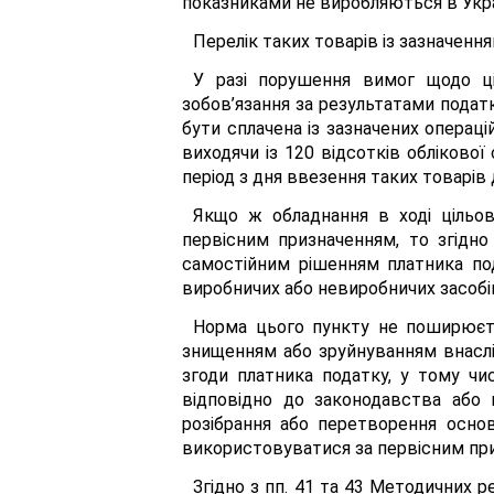
показниками не виробляються в Укра
Перелік таких товарів із зазначенн
У разі порушення вимог щодо ці
зобов’язання за результатами податк
бути сплачена із зазначених операц
виходячи із 120 відсотків облікової
період з дня ввезення таких товарів
Якщо ж обладнання в ході цільо
первісним призначенням, то згідно 
самостійним рішенням платника под
виробничих або невиробничих засобів
Норма цього пункту не поширюєтьс
знищенням або зруйнуванням внаслід
згоди платника податку, у тому чи
відповідно до законодавства або
розібрання або перетворення осно
використовуватися за первісним пр
Згідно з пп. 41 та 43 Методичних 