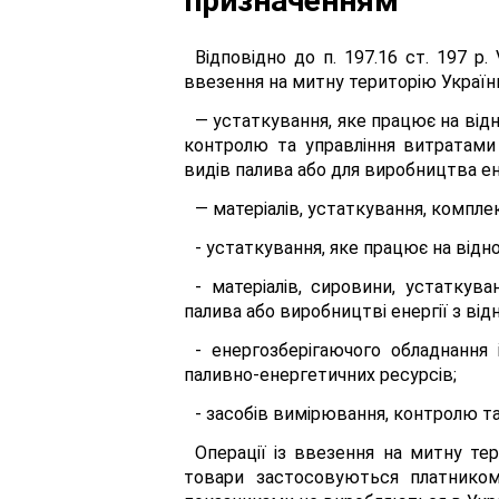
призначенням
Відповідно до п. 197.16 ст. 197 р
ввезення на митну територію Україн
— устаткування, яке працює на відн
контролю та управління витратами 
видів палива або для виробництва ен
— матеріалів, устаткування, компл
- устаткування, яке працює на відн
- матеріалів, сировини, устаткув
палива або виробництві енергії з ві
- енергозберігаючого обладнання 
паливно-енергетичних ресурсів;
- засобів вимірювання, контролю т
Операції із ввезення на митну те
товари застосовуються платником