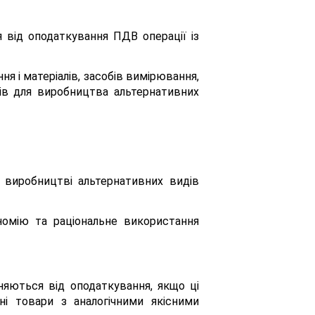
я від оподаткування ПДВ операції із
я і матеріалів, засобів вимірювання,
лів для виробництва альтернативних
у виробництві альтернативних видів
ономію та раціональне використання
ьняються від оподаткування, якщо ці
і товари з аналогічними якісними