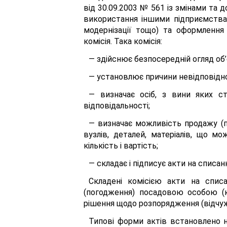
від 30.09.2003 № 561 із змінами та
використання іншими підприємствам
модернізації тощо) та оформлення
комісія. Така комісія:
— здійснює безпосередній огляд об’
— установлює причини невідповідно
— визначає осіб, з вини яких ст
відповідальності;
— визначає можливість продажу (п
вузлів, деталей, матеріалів, що мо
кількість і вартість;
— складає і підписує акти на списан
Складені комісією акти на спис
(погодження) посадовою особою (к
рішення щодо розпорядження (відчужен
Типові форми актів встановлено 