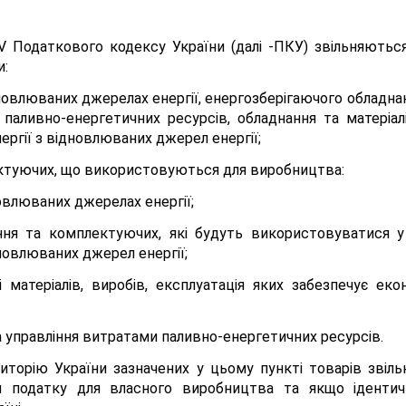
. V Податкового кодексу України (далі -ПКУ) звільняютьс
и:
овлюваних джерелах енергії, енергозберігаючого обладнанн
паливно-енергетичних ресурсів, обладнання та матеріа
ергії з відновлюваних джерел енергії;
ектуючих, що використовуються для виробництва:
овлюваних джерелах енергії;
ання та комплектуючих, які будуть використовуватися 
дновлюваних джерел енергії;
і матеріалів, виробів, експлуатація яких забезпечує ек
а управління витратами паливно-енергетичних ресурсів.
риторію України зазначених у цьому пункті товарів звіл
 податку для власного виробництва та якщо ідентичн