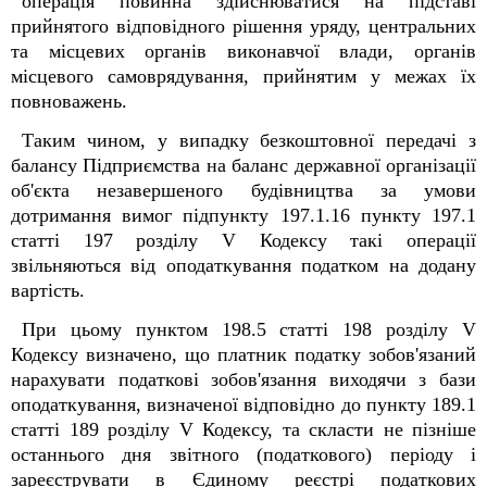
операція повинна здійснюватися на підставі
прийнятого відповідного рішення уряду, центральних
та місцевих органів виконавчої влади, органів
місцевого самоврядування, прийнятим у межах їх
повноважень.
Таким чином, у випадку безкоштовної передачі з
балансу Підприємства на баланс державної організації
об'єкта незавершеного будівництва за умови
дотримання вимог підпункту 197.1.16 пункту 197.1
статті 197 розділу V Кодексу такі операції
звільняються від оподаткування податком на додану
вартість.
При цьому пунктом 198.5 статті 198 розділу V
Кодексу визначено, що платник податку зобов'язаний
нарахувати податкові зобов'язання виходячи з бази
оподаткування, визначеної відповідно до пункту 189.1
статті 189 розділу V Кодексу, та скласти не пізніше
останнього дня звітного (податкового) періоду і
зареєструвати в Єдиному реєстрі податкових