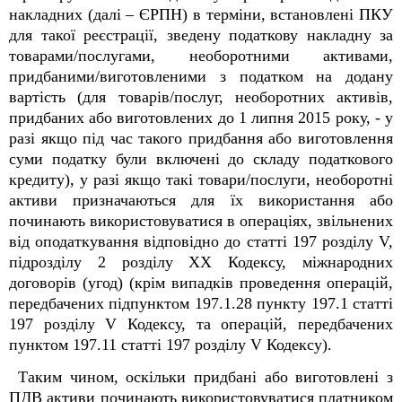
накладних (далі – ЄРПН) в терміни, встановлені ПКУ
для такої реєстрації, зведену податкову накладну за
товарами/послугами, необоротними активами,
придбаними/виготовленими з податком на додану
вартість (для товарів/послуг, необоротних активів,
придбаних або виготовлених до 1 липня 2015 року, - у
разі якщо під час такого придбання або виготовлення
суми податку були включені до складу податкового
кредиту), у разі якщо такі товари/послуги, необоротні
активи призначаються для їх використання або
починають використовуватися в операціях, звільнених
від оподаткування відповідно до статті 197 розділу V,
підрозділу 2 розділу XX Кодексу, міжнародних
договорів (угод) (крім випадків проведення операцій,
передбачених підпунктом 197.1.28 пункту 197.1 статті
197 розділу V Кодексу, та операцій, передбачених
пунктом 197.11 статті 197 розділу V Кодексу).
Таким чином, оскільки придбані або виготовлені з
ПДВ активи починають використовуватися платником