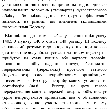
у фінансовій звітності підприємства відповідно до
національних положень (стандартів) бухгалтерського
обліку або міжнародних стандартів фінансової
звітності, на різниці, які визначені відповідними
положеннями Кодексу.
Відповідно до вимог абзацу першогопідпункту
140.5.9 пункту 140.5 статті 140 розділу ІІІ Кодексу
фінансовий результат до оподаткування податкового
(звітного) періоду збільшується платником податку на
прибуток на суму коштів або вартості товарів,
виконаних робіт, наданих послуг, безоплатно
перерахованих (переданих) протягом звітного
(податкового) року неприбутковим організаціям,
внесеним до Реєстру неприбуткових установ та
організацій (далі – Реєстр) на дату такого
перерахування коштів, передачі товарів, робіт, послуг
(крім неприбуткової організації, яка є об’єднанням
страховиків, якщо участь страховика у такому
об’єднанні є умовою проведення діяльності такого