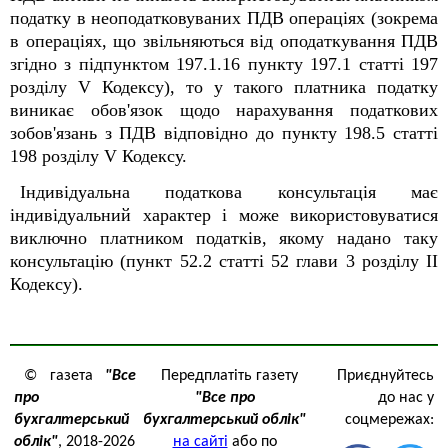
податку в неоподатковуваних ПДВ операціях (зокрема
в операціях, що звільняються від оподаткування ПДВ
згідно з підпунктом 197.1.16 пункту 197.1 статті 197
розділу V Кодексу), то у такого платника податку
виникає обов'язок щодо нарахування податкових
зобов'язань з ПДВ відповідно до пункту 198.5 статті
198 розділу V Кодексу.
Індивідуальна податкова консультація має
індивідуальний характер і може використовуватися
виключно платником податків, якому надано таку
консультацію (пункт 52.2 статті 52 глави 3 розділу ІІ
Кодексу).
© газета
"Все
Передплатіть газету
Приєднуйтесь
про
"Все про
до нас у
бухгалтерський
бухгалтерський облік"
соцмережах:
облік"
, 2018-2026
на сайті
або по