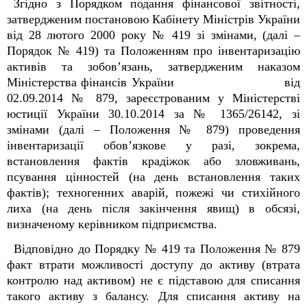
Згідно з Порядком подання фінансової звітності,
затвердженим постановою Кабінету Міністрів України
від 28 лютого 2000 року № 419 зі змінами, (далі –
Порядок № 419) та Положенням про інвентаризацію
активів та зобов’язань, затвердженим наказом
Міністерства фінансів України від
02.09.2014 № 879, зареєстрованим у Міністерстві
юстиції України 30.10.2014 за № 1365/26142, зі
змінами (далі – Положення № 879) проведення
інвентаризації обов’язкове у разі, зокрема,
встановлення фактів крадіжок або зловживань,
псування цінностей (на день встановлення таких
фактів); техногенних аварій, пожежі чи стихійного
лиха (на день після закінчення явищ) в обсязі,
визначеному керівником підприємства.
Відповідно до Порядку № 419 та Положення № 879
факт втрати можливості доступу до активу (втрата
контролю над активом) не є підставою для списання
такого активу з балансу. Для списання активу на