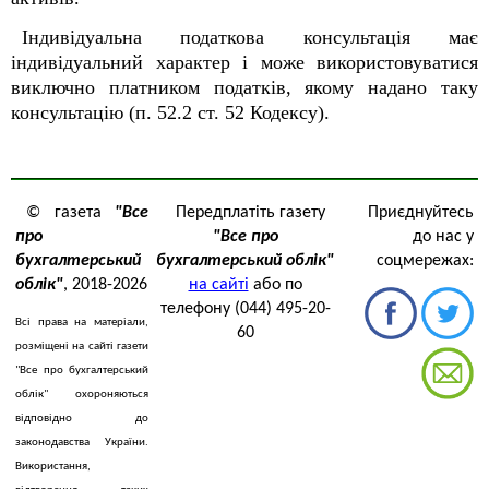
Індивідуальна податкова консультація має
індивідуальний характер і може використовуватися
виключно платником податків, якому надано таку
консультацію (п. 52.2 ст. 52 Кодексу).
© газета
"Все
Передплатіть газету
Приєднуйтесь
про
"Все про
до нас у
бухгалтерський
бухгалтерський облік"
соцмережах:
облік"
, 2018-2026
на сайті
або по
телефону (044) 495-20-
Всі права на матеріали,
60
розміщені на сайті газети
"Все про бухгалтерський
облік" охороняються
відповідно до
законодавства України.
Використання,