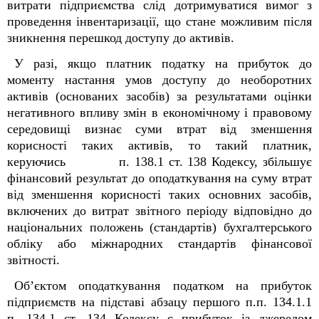
витрати підприємства слід дотримуватися вимог з
проведення інвентаризації, що стане можливим після
зникнення перешкод доступу до активів.
У разі, якщо платник податку на прибуток до
моменту настання умов доступу до необоротних
активів (основаних засобів) за результатами оцінки
негативного впливу змін в економічному і правовому
середовищі визнає суми втрат від зменшення
корисності таких активів, то такий платник,
керуючись п. 138.1 ст. 138 Кодексу, збільшує
фінансовий результат до оподаткування на суму втрат
від зменшення корисності таких основних засобів,
включених до витрат звітного періоду відповідно до
національних положень (стандартів) бухгалтерського
обліку або міжнародних стандартів фінансової
звітності.
Об’єктом оподаткування податком на прибуток
підприємств на підставі абзацу першого п.п. 134.1.1
п. 134.1 ст. 134 Кодексу є прибуток із джерелом