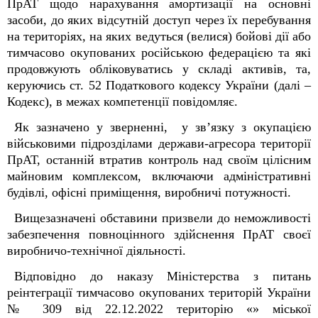
ПрАТ щодо нарахування амортизації на основні
засоби, до яких відсутній доступ через їх перебування
на територіях, на яких ведуться (велися) бойові дії або
тимчасово окупованих російською федерацією та які
продовжують обліковуватись у складі активів, та,
керуючись ст. 52 Податкового кодексу України (далі –
Кодекс), в межах компетенції повідомляє.
Як зазначено у зверненні, у зв’язку з окупацією
військовими підрозділами держави-агресора території
ПрАТ, останній втратив контроль над своїм цілісним
майновим комплексом, включаючи адміністративні
будівлі, офісні приміщення, виробничі потужності.
Вищезазначені обставини призвели до неможливості
забезпечення повноцінного здійснення ПрАТ своєї
виробничо-технічної діяльності.
Відповідно до наказу Міністерства з питань
реінтеграції тимчасово окупованих територій України
№ 309 від 22.12.2022 територію «» міської