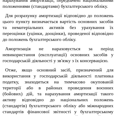
нарахування амортизації, передбачені національними
положеннями (стандартами) бухгалтерського обліку.
Для розрахунку амортизації відповідно до положень
цього пункту визначається вартість основних засобів
та нематеріальних активів без урахування їх
переоцінки (уцінки, дооцінки), проведеної відповідно
до положень бухгалтерського обліку.
Амортизація не нараховується за період
невикористання (експлуатації) основних засобів у
господарській діяльності у зв'язку з їх консервацією.
Отже, якщо основний засіб, призначений для
використання у господарській діяльності платника
податку, знаходиться на тимчасово окупованій
території або в районах проведення воєнних
(бойових) дій, та нарахування амортизації такого
активу відповідно до національних положень
(стандартів) бухгалтерського обліку або міжнародних
стандартів фінансової звітності у бухгалтерському