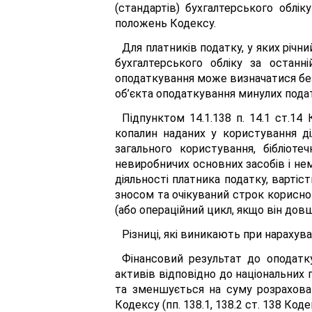
(стандартів) бухгалтерського облік
положень Кодексу.
Для платників податку, у яких річн
бухгалтерського обліку за останн
оподаткування може визначатися без 
об’єкта оподаткування минулих податк
Підпунктом 14.1.138 п. 14.1 ст.14
копалин наданих у користування діл
загального користування, бібліоте
невиробничих основних засобів і не
діяльності платника податку, варті
зносом та очікуваний строк корисно
(або операційний цикл, якщо він довши
Різниці, які виникають при нарахув
Фінансовий результат до оподатку
активів відповідно до національних 
та зменшується на суму розраховано
Кодексу (пп. 138.1, 138.2 ст. 138 Коде