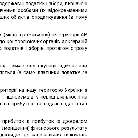
одержавні податки і збори, визначені
ичними особами (їх відокремленими
нших об’єктів оподаткування (в тому
я (місце проживання) на території АР
 до контролюючих органів декларацій
ю податків і зборів, протягом строку
од тимчасової окупації, здійснював
ляється (а саме платники податку за
иторії на іншу територію України з
 підприємців, у період діяльності на
м на прибуток та подачі податкової
на прибуток є прибуток із джерелом
о зменшення) фінансового результату
відповідно до національних положень