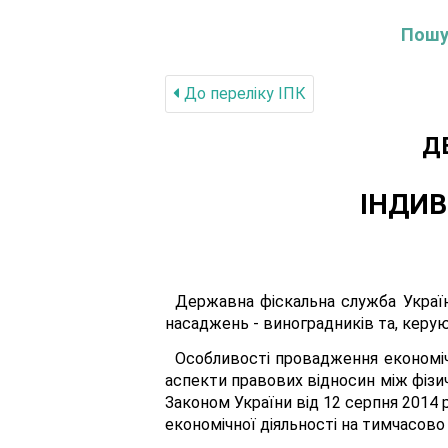
Пошук
До переліку IПК
Д
ІНДИВ
Державна фіскальна служба Україн
насаджень - виноградників та, керуюч
Особливості провадження економічн
аспекти правових відносин між фізич
Законом України від 12 серпня 2014 
економічної діяльності на тимчасово 