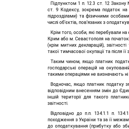
Підпунктом 1 п. 12.3 ст. 12 Закону
ст. 9 Кодексу, зокрема податок н
підрозділами) та фізичними особами
числі об’єктів, пов’язаних з оподатк
Крім того, особи, які перебували н
Крим або м. Севастополя на початок
(крім митних декларацій), звітності
такої тимчасової окупації та після її
Таким чином, якщо платник податк
господарські операцій на окуповані
такими операціями не визначають ні д
Водночас, якщо платник податку з
відповідним внесенням змін до Єдино
іншій території для такого платни
звітності.
Відповідно до п.п. 134.1.1 п. 13
походження з України та за її межа
до оподаткування (прибутку або зби