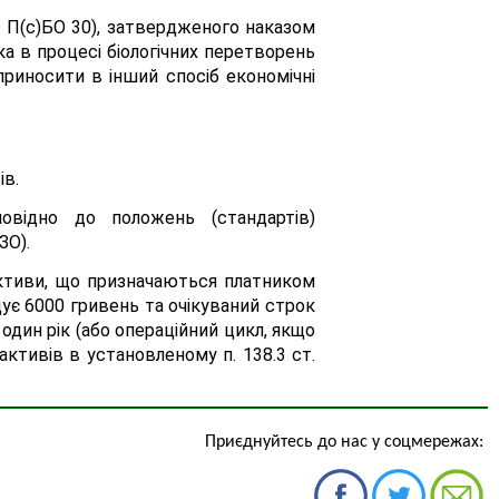
 - П(с)БО 30), затвердженого наказом
яка в процесі біологічних перетворень
приносити в інший спосіб економічні
ів.
повідно до положень (стандартів)
ЗО).
 активи, що призначаються платником
щує 6000 гривень та очікуваний строк
один рік (або операційний цикл, якщо
 активів в установленому п. 138.3 ст.
Приєднуйтесь до нас у соцмережах: