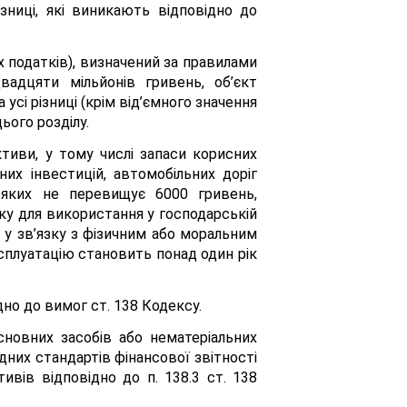
ізниці, які виникають відповідно до
их податків), визначений за правилами
вадцяти мільйонів гривень, об’єкт
сі різниці (крім від’ємного значення
ього розділу.
ктиви, у тому числі запаси корисних
них інвестицій, автомобільних доріг
ть яких не перевищує 6000 гривень,
ку для використання у господарській
 у зв’язку з фізичним або моральним
сплуатацію становить понад один рік
дно до вимог ст. 138 Кодексу.
сновних засобів або нематеріальних
дних стандартів фінансової звітності
ивів відповідно до п. 138.3 ст. 138