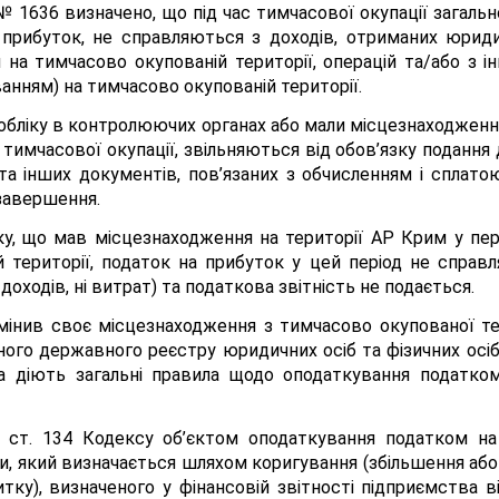
 № 1636 визначено, що під час тимчасової окупації загальн
а прибуток, не справляються з доходів, отриманих юрид
 на тимчасово окупованій території, операцій та/або з і
уванням) на тимчасово окупованій території.
а обліку в контролюючих органах або мали місцезнаходженн
 тимчасової окупації, звільняються від обов’язку подання
 та інших документів, пов’язаних з обчисленням і сплато
 завершення.
у, що мав місцезнаходження на території АР Крим у пері
й території, податок на прибуток у цей період не справ
оходів, ні витрат) та податкова звітність не подається.
мінив своє місцезнаходження з тимчасово окупованої тер
го державного реєстру юридичних осіб та фізичних осіб -
ка діють загальні правила щодо оподаткування податко
4.1 ст. 134 Кодексу об’єктом оподаткування податком 
ми, який визначається шляхом коригування (збільшення аб
тку), визначеного у фінансовій звітності підприємства 