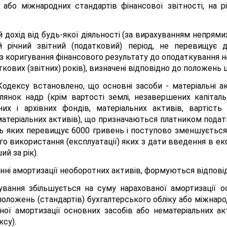
у або міжнародних стандартів фінансової звітності, на р
ий дохід від будь-якої діяльності (за вирахуванням непрям
ій річний звітний (податковий) період, не перевищує д
коригування фінансового результату до оподаткування на у
ових (звітних) років), визначені відповідно до положень ц
 Кодексу встановлено, що основні засоби - матеріальні а
янок надр (крім вартості землі, незавершених капіталь
чних і архівних фондів, матеріальних активів, вартіс
матеріальних активів), що призначаються платником подат
сть яких перевищує 6000 гривень і поступово зменшується
го використання (експлуатації) яких з дати введення в ек
й за рік).
анні амортизації необоротних активів, формуються відпові
вання збільшується на суму нарахованої амортизації о
положень (стандартів) бухгалтерського обліку або міжнаро
ї амортизації основних засобів або нематеріальних акт
ксу).