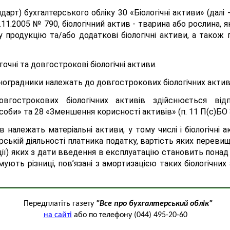
дарт) бухгалтерського обліку 30 «Біологічні активи» (далі
.11.2005 № 790, біологічний актив - тварина або рослина, 
 продукцію та/або додаткові біологічні активи, а також 
точні та довгострокові біологічні активи.
ноградники належать до довгострокових біологічних актив
вгострокових біологічних активів здійснюється від
соби» та 28 «Зменшення корисності активів» (п. 11 П(с)БО 
в належать матеріальні активи, у тому числі і біологічні
ській діяльності платника податку, вартість яких переви
ї) яких з дати введення в експлуатацію становить понад 
ують різниці, пов’язані з амортизацією таких біологічних
Передплатіть газету
"Все про бухгалтерський облік"
на сайті
або по телефону (044) 495-20-60