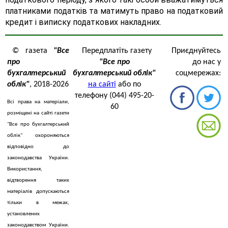
платниками податків та матимуть право на податковий
кредит і виписку податкових накладних.
© газета
"Все
Передплатіть газету
Приєднуйтесь
про
"Все про
до нас у
бухгалтерський
бухгалтерський облік"
соцмережах:
облік"
, 2018-2026
на сайті
або по
телефону (044) 495-20-
Всі права на матеріали,
60
розміщені на сайті газети
"Все про бухгалтерський
облік" охороняються
відповідно до
законодавства України.
Використання,
відтворення таких
матеріалів допускаються
тільки в межах,
установлених
законодавством України.