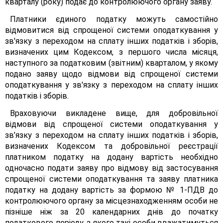
кварталу (року) подає до контролюючого органу заяву.
Платники єдиного податку можуть самостійно
відмовитися від спрощеної системи оподаткування у
зв'язку з переходом на сплату інших податків і зборів,
визначених цим Кодексом, з першого числа місяця,
наступного за податковим (звітним) кварталом, у якому
подано заяву щодо відмови від спрощеної системи
оподаткування у зв'язку з переходом на сплату інших
податків і зборів.
Враховуючи викладене вище, для добровільної
відмови від спрощеної системи оподаткування у
зв’язку з переходом на сплату інших податків і зборів,
визначених Кодексом та добровільної реєстрації
платником податку на додану вартість необхідно
одночасно подати заяву про відмову від застосування
спрощеної системи оподаткування та заяву платника
податку на додану вартість за формою № 1-ПДВ до
контролюючого органу за місцезнаходженням особи не
пізніше ніж за 20 календарних днів до початку
податкового періоду, з якого такі особи вважатимуться