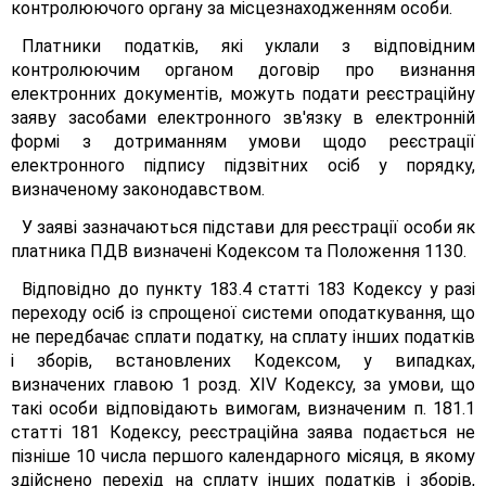
контролюючого органу за місцезнаходженням особи.
Платники податків, які уклали з відповідним
контролюючим органом договір про визнання
електронних документів, можуть подати реєстраційну
заяву засобами електронного зв'язку в електронній
формі з дотриманням умови щодо реєстрації
електронного підпису підзвітних осіб у порядку,
визначеному законодавством.
У заяві зазначаються підстави для реєстрації особи як
платника ПДВ визначені Кодексом та Положення 1130.
Відповідно до пункту 183.4 статті 183 Кодексу у разі
переходу осіб із спрощеної системи оподаткування, що
не передбачає сплати податку, на сплату інших податків
і зборів, встановлених Кодексом, у випадках,
визначених главою 1 розд. XIV Кодексу, за умови, що
такі особи відповідають вимогам, визначеним п. 181.1
статті 181 Кодексу, реєстраційна заява подається не
пізніше 10 числа першого календарного місяця, в якому
здійснено перехід на сплату інших податків і зборів,