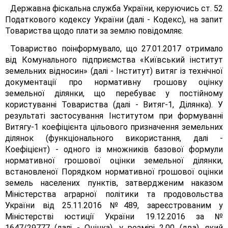
Державна фіскальна служба України, керуючись ст. 52
Податкового кодексу України (далі - Кодекс), на запит
Товариства щодо плати за землю повідомляє.
Товариство поінформувало, що 27.01.2017 отримало
від Комунального підприємства «Київський інститут
земельних відносин» (далі - Інститут) витяг із технічної
документації про нормативну грошову оцінку
земельної ділянки, що перебуває у постійному
користуванні Товариства (далі - Витяг-1, Ділянка). У
результаті застосування Інститутом при формуванні
Витягу-1 коефіцієнта цільового призначення земельних
ділянок (функціонального використання, далі -
Коефіцієнт) - одного із множників базової формули
нормативної грошової оцінки земельної ділянки,
встановленої Порядком нормативної грошової оцінки
земель населених пунктів, затвердженим наказом
Міністерства аграрної політики та продовольства
України від 25.11.2016 №489, зареєстрованим у
Міністерстві юстиції України 19.12.2016 за №
1647/29777 (далі - Оцінка), у розмірі 2,00 (два), який