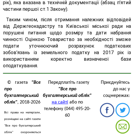
рік), яка вказана в технічній документації (абзац п’ятий
частини першої ст.1 Закону).
Таким чином, після отримання належних відповідей
від Держгеокадастру та Київської міської ради на
порушені питання щодо розміру та дати набрання
чинності Оцінкою Товариство за необхідності зможе
подати уточнюючий розрахунок податкових
зобов’язань із земельного податку на 2017 рік із
використанням коректно визначеної бази
оподаткування.
© газета
"Все
Передплатіть газету
Приєднуйтесь
про
"Все про
до нас у
бухгалтерський
бухгалтерський облік"
соцмережах:
облік"
, 2018-2026
на сайті
або по
телефону (044) 495-20-
Всі права на матеріали,
60
розміщені на сайті газети
"Все про бухгалтерський
облік" охороняються