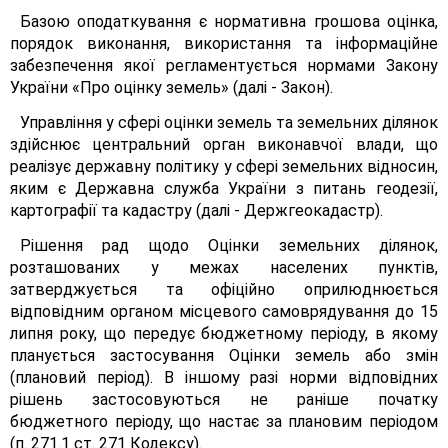
Базою оподаткування є нормативна грошова оцінка,
порядок виконання, використання та інформаційне
забезпечення якої регламентується нормами Закону
України «Про оцінку земель» (далі - Закон).
Управління у сфері оцінки земель та земельних ділянок
здійснює центральний орган виконавчої влади, що
реалізує державну політику у сфері земельних відносин,
яким є Державна служба України з питань геодезії,
картографії та кадастру (далі - Держгеокадастр).
Рішення рад щодо Оцінки земельних ділянок,
розташованих у межах населених пунктів,
затверджується та офіційно оприлюднюється
відповідним органом місцевого самоврядування до 15
липня року, що передує бюджетному періоду, в якому
планується застосування Оцінки земель або змін
(плановий період). В іншому разі норми відповідних
рішень застосовуються не раніше початку
бюджетного періоду, що настає за плановим періодом
(п. 271.1 ст. 271 Кодексу).