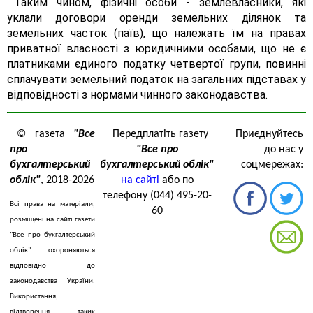
Таким чином, фізичні особи - землевласники, які
уклали договори оренди земельних ділянок та
земельних часток (паїв), що належать їм на правах
приватної власності з юридичними особами, що не є
платниками єдиного податку четвертої групи, повинні
сплачувати земельний податок на загальних підставах у
відповідності з нормами чинного законодавства.
© газета
"Все
Передплатіть газету
Приєднуйтесь
про
"Все про
до нас у
бухгалтерський
бухгалтерський облік"
соцмережах:
облік"
, 2018-2026
на сайті
або по
телефону (044) 495-20-
Всі права на матеріали,
60
розміщені на сайті газети
"Все про бухгалтерський
облік" охороняються
відповідно до
законодавства України.
Використання,
відтворення таких