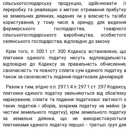
сільськогосподарську продукцію, здійснювати її
переробку та реалізацію з метою отримання прибутку
на земельних ділянках, наданих їм у власність та/або
користування, у тому числі в оренду, для ведення
фермерського господарства, товарного
сільськогосподарського виробництва, особистого
селянського господарства, відповідно до закону.
Крім того, п. 300.1 ст. 300 Кодексу встановлено, що
платники єдиного податку несуть відповідальність
відповідно до Кодексу за правильність обчислення,
своєчасність та повноту сплати сум єдиного податку, а
також за своєчасність подання податкових декларацій.
Разом з тим, згідно п.п. 297.1.4 п. 297.1 ст. 297 Кодексу,
платники єдиного податку звільняються від обов’язку
нарахування, сплати та подання податкової звітності з
таких податків і зборів, зокрема податку на майно (в
частині земельного податку), крім земельного податку
за земельні ділянки, що не використовуються
платниками єдиного податку першої - третьої груп для