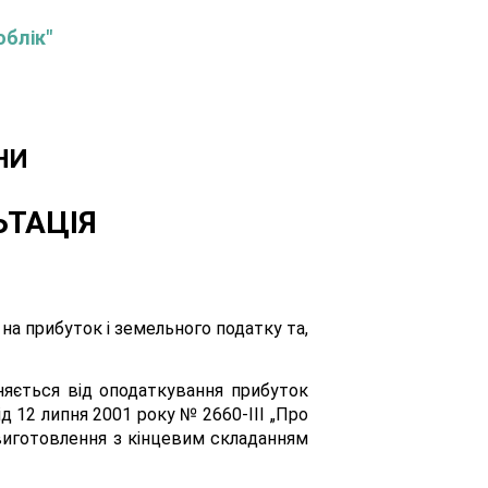
облік"
НИ
ЬТАЦІЯ
на прибуток і земельного податку та,
ьняється від оподаткування прибуток
ід 12 липня 2001 року № 2660-ІІІ „Про
 виготовлення з кінцевим складанням