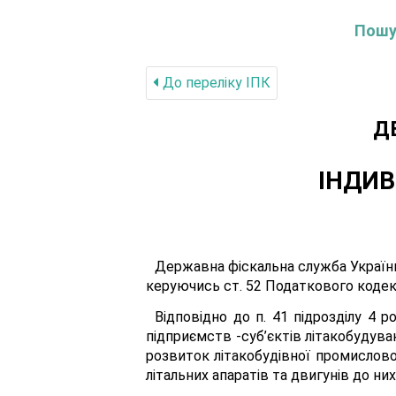
Пошук
До переліку IПК
Д
ІНДИВ
Державна фіскальна служба України
керуючись ст. 52 Податкового кодексу
Відповідно до п. 41 підрозділу 4 
підприємств -суб’єктів літакобудуван
розвиток літакобудівної промислово
літальних апаратів та двигунів до них