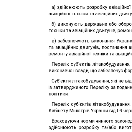
а) здійснюють розробку авіаційної 
авіаційної техніки та авіаційних двигу
б) виконують державне або оборонн
техніки та авіаційних двигунів, ремонт
в) забезпечують виконання Україно
та авіаційних двигунів, постачання а
ремонту авіаційної техніки та авіацій
Перелік суб’єктів літакобудуванн
виконавчої влади, що забезпечує фор
Суб’єкти літакобудування, які не 
із затвердженого Переліку за подан
політики.
Перелік суб’єктів літакобудуванн
Кабінету Міністрів України від 09 че
Враховуючи норми чинного законода
здійснюють розробку та/або вигото