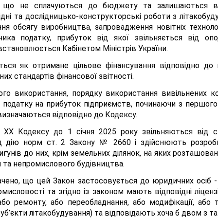
у, що не сплачуються до бюджету та залишаються в 
дні та дослідницько-конструкторські роботи з літакобуд
ення обсягу виробництва, запровадження новітніх технол
ника податку, прибуток від якої звільняється від о
становлюється Кабінетом Міністрів України.
ься як отримане цільове фінансування відповідно до н
их стандартів фінансової звітності.
ого використання, порядку використання вивільнених к
 податку на прибуток підприємств, починаючи з першого
визначаються відповідно до Кодексу.
лу XX Кодексу до 1 січня 2025 року звільняються від 
ід дію норм ст. 2 Закону № 2660 і здійснюють розроб
гунів до них, крім земельних ділянок, на яких розташован
 та непромислового будівництва.
ено, що цей Закон застосовується до юридичних осіб - 
ромисловості та згідно із законом мають відповідні ліценз
о ремонту, або переобладнання, або модифікації, або т
 суб’єкти літакобудування) та відповідають хоча б двом з та