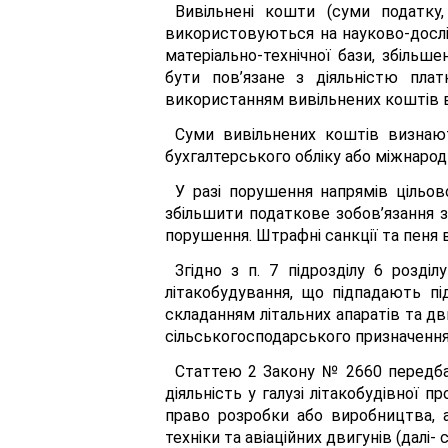
Вивільнені кошти (суми податк
використовуються на науково-дослі
матеріально-технічної бази, збільш
бути пов’язане з діяльністю плат
використанням вивільнених коштів в
Суми вивільнених коштів визнают
бухгалтерського обліку або міжнародн
У разі порушення напрямів цільов
збільшити податкове зобов’язання з
порушення. Штрафні санкції та пеня 
Згідно з п. 7 підрозділу 6 розді
літакобудування, що підпадають п
складанням літальних апаратів та дви
сільськогосподарського призначення
Статтею 2 Закону № 2660 передбач
діяльність у галузі літакобудівної п
право розробки або виробництва, аб
техніки та авіаційних двигунів (далі-