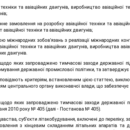
техніки та авіаційних двигунів, виробництво авіаційної те
нів;
е замовлення на розробку авіаційної техніки та авіаційн
 авіаційної техніки та авіаційних двигунів;
ю міжнародних зобов’язань з реалізації міжнародних контр
віаційної техніки та авіаційних двигунів, виробництва авіац
них двигунів.
я, щодо яких запроваджено тимчасові заходи державної п
мування державної промислової політики, та затверджує К
відповідають критеріям, встановленим цією статтею, виклю
ням центрального органу виконавчої влади, що забезпеч
я, щодо яких запроваджено тимчасові заходи державної
рвня 2010 року № 405 (далі - Постанова № 405).
вства, суб’єкти літакобудування, включені до переліку,
влення з кінцевим складанням літальних апаратів та дв